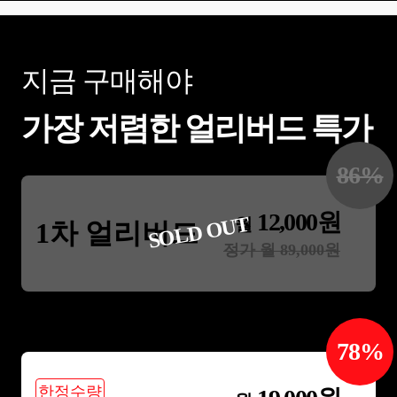
지금 구매해야
가장 저렴한 얼리버드 특가
86
%
12,000
원
SOLD OUT
월
1차 얼리버드
정가 월
89,000
원
78
%
한정수량