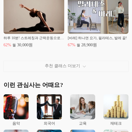
하루 10분! 스트레칭과 근력운동으로 건강찾기
[바레] 하나면 요가, 필라테스, 발레 끝!
62
%
30,000
원
67
%
28,900
원
월
월
추천 클래스 더보기
이런 관심사는 어때요?
음악
외국어
교육
재테크