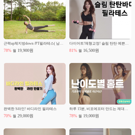
근력up체지방down /PT필라테스( 남성분도 강추 )
다이어트!체형교정! 슬림 탄탄 예쁜바디 만들기 필라테스
78
%
19,900
원
81
%
16,500
원
월
월
완벽한 S라인! 바디라인 필라테스
하루 15분, 비포에프터 만드는 제대로 홈트레이닝! 난이도별 운동
70
%
29,000
원
78
%
19,000
원
월
월