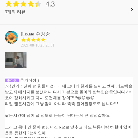
4.3
3개의 리뷰
jinsaaa
수강중
2021-08-10 23:23:31
추가작성 )
좋아요
7강인가 ? 진짜 넘 힘들어섴ㅋㅋ내 코어의 한계를 느끼고 쌤께 피드백을
받고자 메시지를 보냈더니 다시 기본으로 돌아와 반복연습중입니다 ^.^
코어 강화시키고 다시 도전해볼 강의"!!!!😫😫😫😫
리얼 짧은시간에 그냥 땀이 아니라 뚝뚝 떨어질정도로 납니다!!!
-------------------------------------------------------
짧은시간에 땀이 날 정도로 운동이 된다는게 큰 장점같아요
그리고 몸이 안 좋아 런닝머신 6으로 맞추고 타도 복통이랑 하혈이 있어
운동 못한지 2년째인데