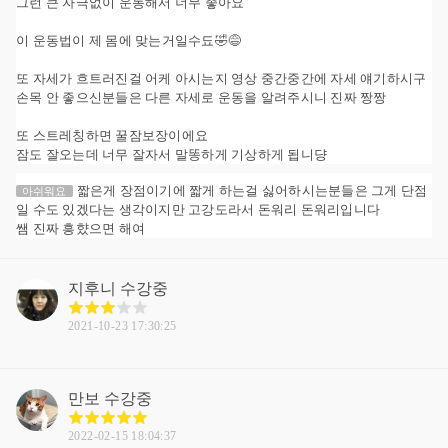
그런 큰 자극없이 운동해서 너무 좋아요
이 운동법이 제 몸에 맞는거일수됴🤣😅
또 자세가 흐트러진걸 어케 아시는지 영상 중간중간에 자세 얘기하시구
손목 안 좋으신분들은 다른 자세로 운동을 알려주시니 진짜 짱짱
또 스트레칭하면 꿀잠보장이에요
잠도 잘오는데 너무 잘자서 말똥하게 기상하게 됩니댱
짧은게 장점이기에 짧게 하는걸 싫어하시는분들은 그게 단점
아쉬워요
일 수도 있겠다는 생각이지만 고강도라서 돈워리 돈워리입니다
쌤 진짜 흥햤으면 해여
지후니
수강중
2021-10-23 17:30:25
만보
수강중
2022-02-15 18:04:37