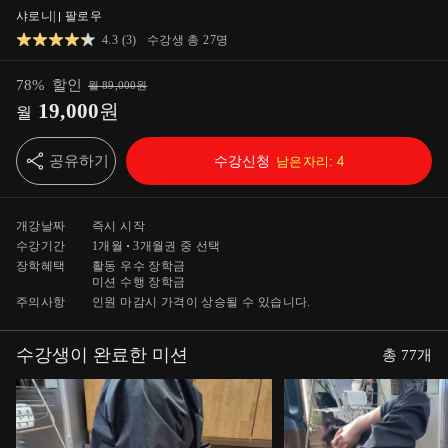
샤로니
|
팔로우
4.3
(
3
)
수강생 총
27
명
78
%
할인
월
89,000
원
19,000
원
월
공유하기
수강신청
남은자리:
4
개강날짜
즉시 시작
수강기간
1개월
3개월
권 중 선택
장학혜택
활동 우수 장학금
미션 수행 장학금
주의사항
인원 마감시 가격이 상승될 수 있습니다.
수강생이 완료한 미션
총
77
개