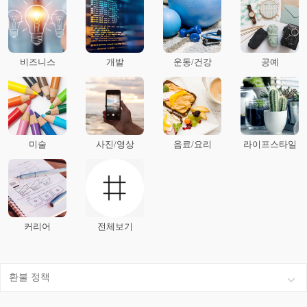
비즈니스
개발
운동/건강
공예
미술
사진/영상
음료/요리
라이프스타일
커리어
전체보기
환불 정책