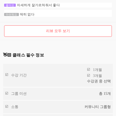
자세하게 잘가르쳐줘서 좋다
좋아요
딱히 없다
아쉬워요
리뷰 모두 보기
👋🏻 클래스 필수 정보
1개월
수강 기간
3개월
수강권 중 선택
그룹 미션
총
15
개
소통
커뮤니티 그룹형