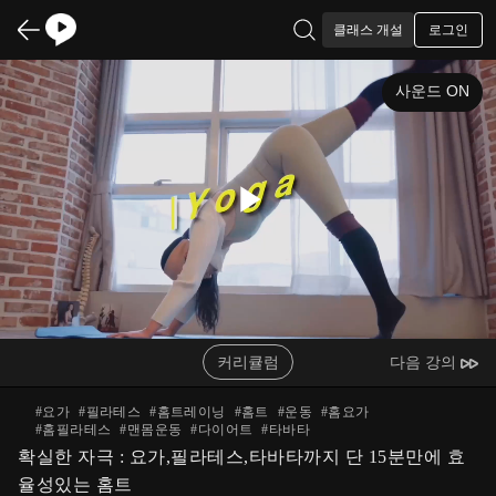
로그인
클래스 개설
사운드 ON
Play
Video
커리큘럼
다음 강의
#
요가
#
필라테스
#
홈트레이닝
#
홈트
#
운동
#
홈요가
#
홈필라테스
#
맨몸운동
#
다이어트
#
타바타
확실한 자극 : 요가,필라테스,타바타까지 단 15분만에 효
율성있는 홈트