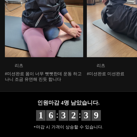
리츠
리츠
#미션완료 몸이 너무 뻣뻣한데 운동 하고
#미션완료 미션완료
나니 조금 유연해 진듯 합니다
인원마감
4
명 남았습니다.
:
:
1
6
3
2
3
8
마감 시 가격이 상승할 수 있습니다.