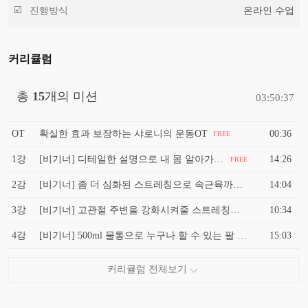
진행방식
온라인 수업
커리큘럼
총
15
개의 미션
03:50:37
OT
확실한 효과 보장하는 샤로니의 운동OT
00:36
FREE
1강
[비기너] 디테일한 설명으로 내 몸 알아가는 스트레칭
14:26
FREE
2강
[비기너] 좀 더 심화된 스트레칭으로 속근육까지 시원하게 이완하기
14:04
3강
[비기너] 고관절 주변을 강화시켜줄 스트레칭과 입문자를 위한 근력 운동
10:34
4강
[비기너] 500ml 물통으로 누구나 할 수 있는 팔 운동 (어깨,삼두,가슴) 맨 손으로도 가능해요!
15:03