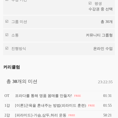
평생
수강권 중 선택
그룹 미션
총
30
개
소통
커뮤니티 그룹형
진행방식
온라인 수업
커리큘럼
총
30
개의 미션
23:22:35
OT
프라다를 통해 명품 몸매를 만들자!
01:31
FREE
1강
[이론]근육을 혼내주는 방법(피라미드 훈련)
01:55
FREE
2강
[피라미드]-가슴,삼두,허리 운동
50:21
FREE