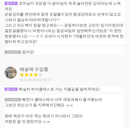
코치님이 모든걸 다 쏟아담아 꾹꾹 눌러만든 강의라는게 느껴
좋아요
져요
운동강의를 본인에게 맞게 조절할수있어 평생강의로도 손색이 없고요
그래서 열심히 따라하게됩니다^^
그리고 피드백이 정말 최고에요~~~ 운동하다보면 고민이 있기마련인데
질문글올렸더니 30분이나되는 음성파일로 답변해주신거있죠! 저 완전
찐팬됐자나요~~~~ㅎㅎ 프라다 시작한지 7개월차인데 여전히 한주에 한
챕터씩 하고있어요!
없어요!
아쉬워요
애송댁
수강중
2021-09-06 09:38:17
확실히 하이클래스로 가는 지름길을 알려주세요!
좋아요
빠진다 클래스에서 너무 재밌게해서 즐거웠는데
아쉬워요
그보단 유산소가 좀 지루해지긴해요 ㅠㅠ
원래 목표가 바프 찍는 목표가 아니라서 그런지
저랑은 잘 안 맞았어요 ㅠㅠ