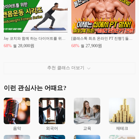
-다수 기업강의
[김재헌 바디 디렉터]
現 TWINFIT 대표
숭실대학교 생활체육학 학사
Jay 코치와 함께 하는 다이어트를 위한 맨몸 운동 시리즈
[클래스톡 최초 온라인 PT 진행!] 돌진코치의 '불타는 지옥 다이어트'
숭실대학교 인문대학 수석졸업
68
%
28,000
원
68
%
27,900
원
월
월
생활체육지도자 자격증 보디빌더 3급
생활체육지도자 자격증 배드민턴 3급
'내 인생 마지막 다이어트' 저자
굽네몰 자문위원
추천 클래스 더보기
비만관리 트레이너 2급(KATA)
운동요법사 2급(KATA)
스포츠 재활 트레이너(KATA)
이런 관심사는 어때요?
재활 테이핑(KATA)
스포츠 마사지(KATA)
스포츠 테이핑(KATA)
카이로프라틱(KATA)
유아 스포츠 트레이너(KATA)
S & T Posture correction & Rehab 수료
음악
외국어
교육
재테크
S & T Posture correction & Rehab 심화과정
박시현 근육학교실 교육 수료