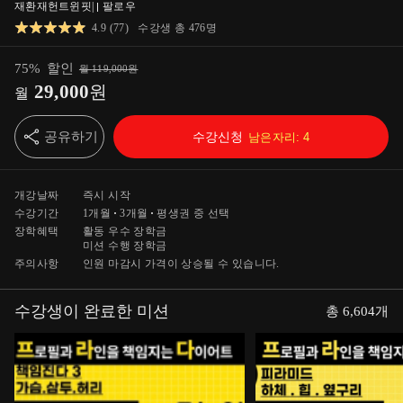
재환재헌트윈핏
|
팔로우
4.9
(
77
)
수강생 총
476
명
75
%
할인
월
119,000
원
29,000
원
월
공유하기
수강신청
남은자리:
4
개강날짜
즉시 시작
수강기간
1개월
3개월
평생
권 중 선택
장학혜택
활동 우수 장학금
미션 수행 장학금
주의사항
인원 마감시 가격이 상승될 수 있습니다.
수강생이 완료한 미션
총
6,604
개