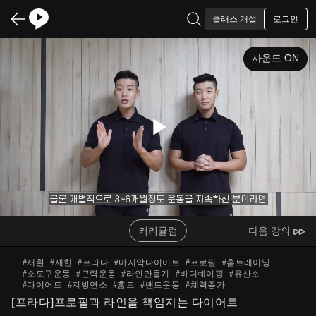
로그인
클래스 개설
사운드 ON
Play
Video
커리큘럼
다음 강의
#
재환
#
재헌
#
프라다
#
마지막다이어트
#
프로필
#
홈트레이닝
#
소도구운동
#
근력운동
#
라인만들기
#
바디쉐이핑
#
유산소
#
다이어트
#
지방연소
#
홈트
#
밴드운동
#
체력증가
[프라다]프로필과 라인을 책임지는 다이어트