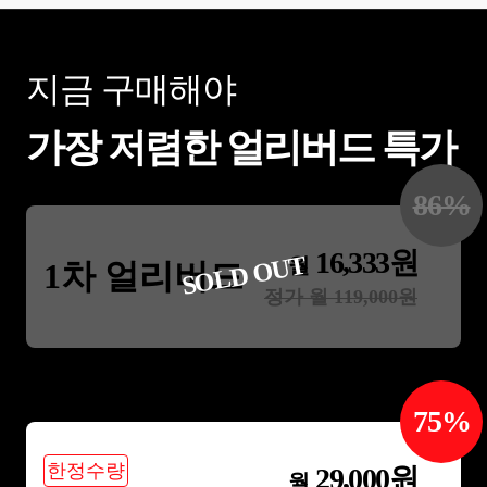
지금 구매해야
가장 저렴한 얼리버드 특가
86
%
16,333
원
SOLD OUT
월
1차 얼리버드
정가 월
119,000
원
75
%
한정수량
29,000
원
월