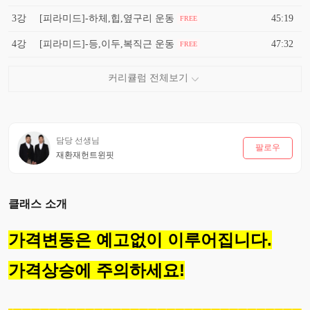
3강
[피라미드]-하체,힙,옆구리 운동
45:19
FREE
4강
[피라미드]-등,이두,복직근 운동
47:32
FREE
담당 선생님
팔로우
재환재헌트윈핏
클래스 소개
가격변동은 예고없이 이루어집니다.
가격상승에 주의하세요!