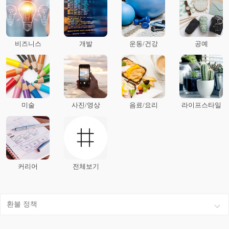
스킨 스쿠버 자격증
인터스키 자격증(대한스키연맹)
SBS 일요스페셜 “끼니의 반란 3부”
-엄지의 제왕 방송 출연
비즈니스
개발
운동/건강
공예
-경쟁력있는 한국인 : 바디디렉터
생활체육 배드민턴협회 인턴
보광 휘닉스파크 스키강사
생활체육 배드민턴 대회 심판
스포피아 다이어트 Lv.3 팀장
호주 PALMERSTON BODY BALANCE GYM 트레이너
미술
사진/영상
음료/요리
라이프스타일
커리어
전체보기
환불 정책