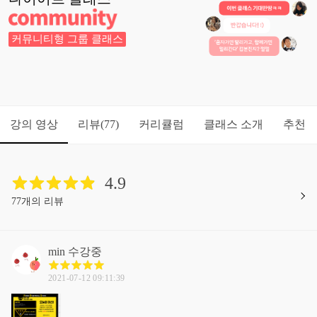
커뮤니티형 그룹 클래스
강의 영상
리뷰
커리큘럼
클래스 소개
추천
(77)
4.9
77개의 리뷰
min
수강중
2021-07-12 09:11:39