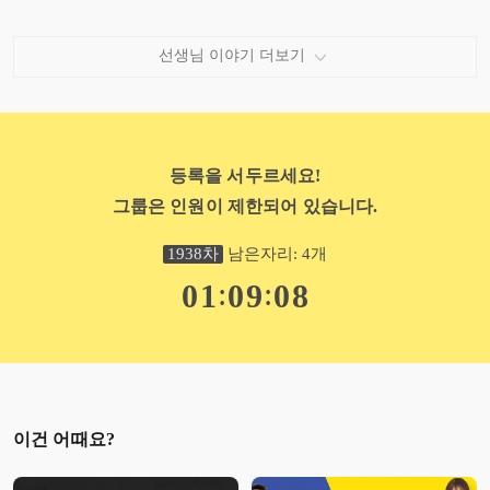
現 TWINFIT22 대표
前모두의 트레이닝 대표 트레이너
선생님 이야기 더보기
BODY DIRECTOR Company 대표
'내 인생 마지막 다이어트' 저자
체육지도자연수원 스포츠지도사2급 현장실습 강사
스포츠 브랜드 스포홀릭 모델
굽네몰 자문위원
등록을 서두르세요!
스포츠심리학회 정회원
그룹은 인원이 제한되어 있습니다.
대한체육회 정회원
대한비만학회 정회원
한양대학교 대학원 스포츠 심리학 전공
1938
차
남은자리:
4
개
한양대학교 생활체육 학사
:
:
0
1
0
9
0
7
한양대학교 경기지도 학사
생활체육지도자 자격증 보디빌더 2급
NASM CPT 국제공인트레이너 자격증
NSCA 스포츠 영양사 자격증
FMS Functional Movement Screen Level 1
NASM SMR 마스터 트레이너 course
비만관리 트레이너 2급(KATA)
이건 어때요?
운동요법사 2급(KATA)
스포츠 재활 트레이너(KATA)