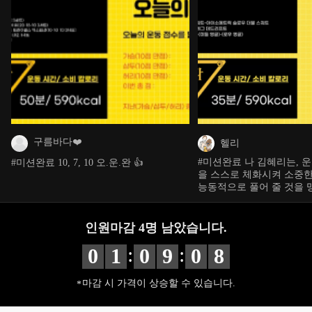
구름바다❤️
헬리
#미션완료 나 김혜리는, 운동 전 스트레칭
#미션완료 10, 7, 10 오.운.완 👍
을 스스로 체화시켜 소중한
능동적으로 풀어 줄 것을 맹
한 교육 영상과, 운동을 
하고 몰입해서 목표를 달성
합니다. 위 내용을 모두 지킬 것을 여러분
인원마감
4
명 남았습니다.
앞에 선서합니다.
:
:
0
1
0
9
0
7
마감 시 가격이 상승할 수 있습니다.