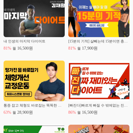
재활 테이핑 (KATA)
S & T Posture correction & Rehab 수료
S & T Posture correction & Rehab 심화과정
임상운동 요법사 2급(대한임상운동협회)
운동처방사 1급
휘트니스 지도자 1급
퍼스널 트레이너 1급
내 인생의 마지막 다이어트
[15분의 기적] 살빼는데 15분이면 충분합니다!
스포츠 테이핑(KATA)
카이로프라틱 (KATA)
81
%
16,500
원
81
%
17,900
원
월
월
유아 스포츠 트레이너 (KATA)
Karfe Motor control 수료
FMT master 2급 수료
레크레이션 지도자2급
윈드서핑 3급
-SBS 일요스페셜 “끼니의 반란 3부”
-SBS 좋은아침 다수 출연
-MBN 엄지의 제왕 방송 출연
-X TM 나는 몸신이다 트레이너 출연
통증 잡고 체형도 바로잡는 똑똑한 체형교정 클래스
[빠진다]빠르게 빠질 수 밖에없는 진짜 재미있는 다이어트
-지방자치인재개발원 '건강'강의
63
%
28,900
원
86
%
16,500
원
월
월
-경쟁력있는 한국인 : 바디디렉터
-안양방송 “도전득템”
-마케팅전략기획과정 사무서비스 인력양성 수료
-안양시 동안양경찰서 외 국.공립학교 출강