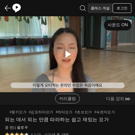
로그인
클래스 개설
사운드 ON
Play
Video
커리큘럼
다음 강의
#
몽키요가
#
김포하타요가
#
하타요가
#
초보요가
#
숙련자요가
되는 데서 되는 만큼 따라하는 쉽고 재밌는 요가
경 민
|
팔로우
4.3
(
3
)
수강생 총
18
명