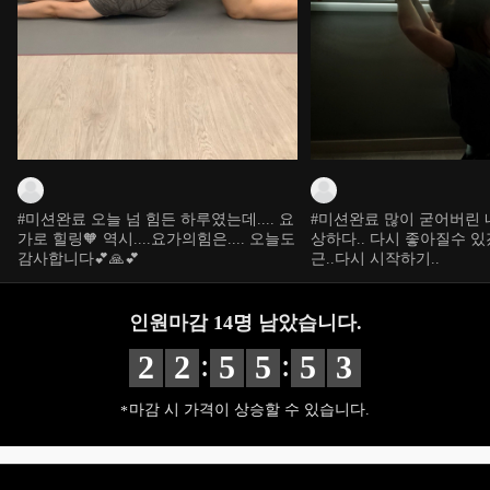
#미션완료 오늘 넘 힘든 하루였는데.... 요
#미션완료 많이 굳어버린 내
가로 힐링🧡 역시....요가의힘은.... 오늘도
상하다.. 다시 좋아질수 있겠
감사합니다💕🙏💕
근..다시 시작하기..
인원마감
14
명 남았습니다.
:
:
2
2
5
5
5
2
마감 시 가격이 상승할 수 있습니다.