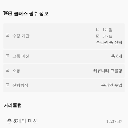
👋🏻 클래스 필수 정보
1개월
수강 기간
3개월
수강권 중 선택
그룹 미션
총
8
개
소통
커뮤니티 그룹형
진행방식
온라인 수업
커리큘럼
총
8
개의 미션
12:37:37