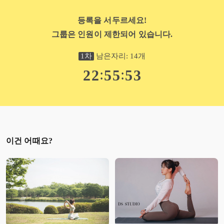
등록을 서두르세요!
그룹은 인원이 제한되어 있습니다.
1
차
남은자리:
14
개
:
:
2
2
5
5
5
2
이건 어때요?