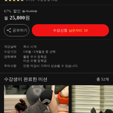
67
%
할인
월
79,000
원
25,800
원
월
공유하기
수강신청
남은자리:
14
개강날짜
즉시 시작
수강기간
1개월
3개월
권 중 선택
장학혜택
활동 우수 장학금
미션 수행 장학금
주의사항
인원 마감시 가격이 상승될 수 있습니다.
수강생이 완료한 미션
총
52
개