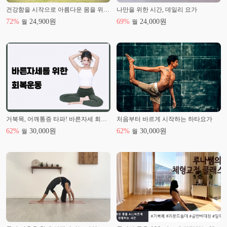
건강함을 시작으로 아름다운 몸을 위한 다이어트 요가
나만을 위한 시간, 데일리 요가
72
%
24,900
원
69
%
24,000
원
월
월
거북목, 어깨통증 타파! 바른자세 회복운동
처음부터 바르게 시작하는 하타요가
62
%
30,000
원
62
%
30,000
원
월
월