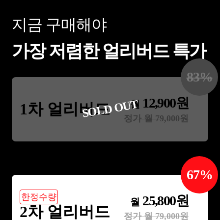
지금 구매해야
가장 저렴한 얼리버드 특가
83
%
12,900
원
SOLD OUT
월
1차 얼리버드
정가 월
79,000
원
67
%
한정수량
25,800
원
월
2차 얼리버드
정가 월
79,000
원