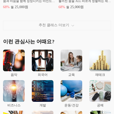
몸과 마음을 함께 성장시키는 마인드풀 요가
틀어진 몸을 ALL 바르게 정렬하는 체형교정 클래스
68
%
25,000
원
68
%
25,000
원
월
월
추천 클래스 더보기
이런 관심사는 어때요?
음악
외국어
교육
재테크
비즈니스
개발
운동/건강
공예