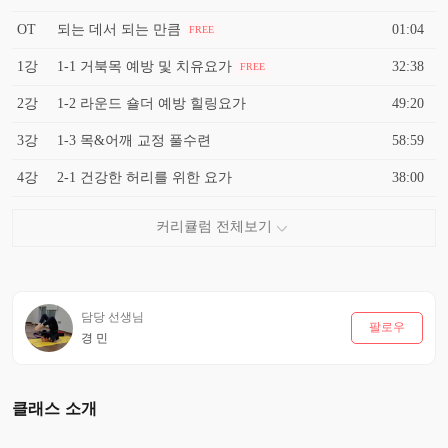
OT
되는 데서 되는 만큼
01:04
FREE
1강
1-1 거북목 예방 및 치유요가
32:38
FREE
2강
1-2 라운드 숄더 예방 힐링요가
49:20
3강
1-3 목&어깨 교정 풀수련
58:59
4강
2-1 건강한 허리를 위한 요가
38:00
담당 선생님
팔로우
경 민
클래스 소개