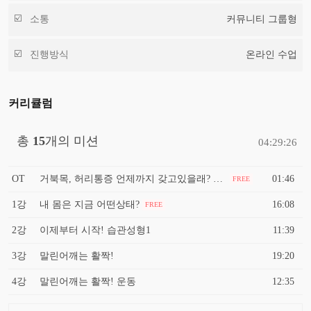
소통
커뮤니티 그룹형
진행방식
온라인 수업
커리큘럼
총
15
개의 미션
04:29:26
OT
거북목, 허리통증 언제까지 갖고있을래? 연예인 운동 SNPE
01:46
FREE
1강
내 몸은 지금 어떤상태?
16:08
FREE
2강
이제부터 시작! 습관성형1
11:39
3강
말린어깨는 활짝!
19:20
4강
말린어깨는 활짝! 운동
12:35