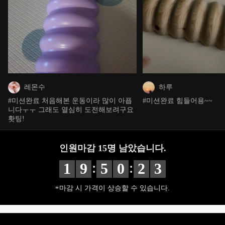
레몬수
하루
#미션완료 처음해본 운동이라 많이 아픕
#미션완료 힘들어용~~
니다ㅜㅜ 그래도 열심히 도전해보려구요
홧팅!
인원마감
15
명 남았습니다.
:
:
1
9
5
0
2
3
마감 시 가격이 상승할 수 있습니다.