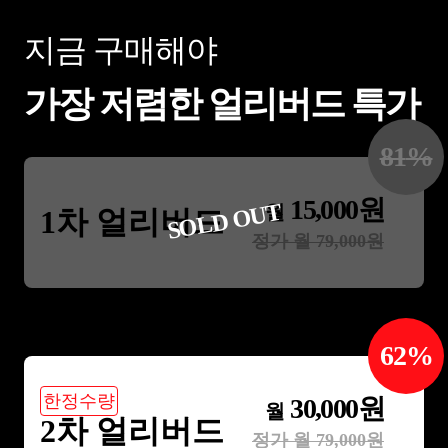
지금 구매해야
가장 저렴한 얼리버드 특가
81
%
15,000
원
SOLD OUT
월
1차 얼리버드
정가 월
79,000
원
62
%
한정수량
30,000
원
월
2차 얼리버드
정가 월
79,000
원