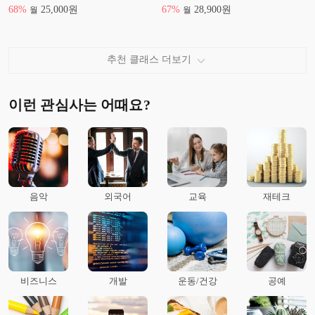
68
%
25,000
원
67
%
28,900
원
월
월
추천 클래스 더보기
이런 관심사는 어때요?
음악
외국어
교육
재테크
비즈니스
개발
운동/건강
공예