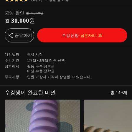
62
%
할인
월
79,000
원
30,000
원
월
공유하기
수강신청
남은자리:
15
개강날짜
즉시 시작
수강기간
1개월
3개월
권 중 선택
장학혜택
활동 우수 장학금
미션 수행 장학금
주의사항
인원 마감시 가격이 상승될 수 있습니다.
수강생이 완료한 미션
총
149
개