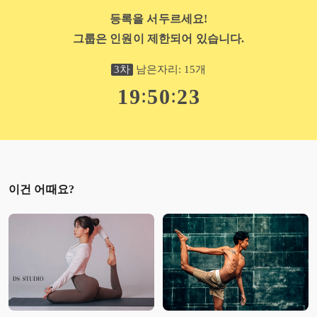
등록을 서두르세요!
그룹은 인원이 제한되어 있습니다.
3
차
남은자리:
15
개
:
:
1
9
5
0
2
3
이건 어때요?