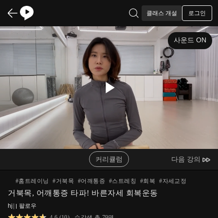
로그인
클래스 개설
사운드 ON
Play
Video
커리큘럼
다음 강의
#
홈트레이닝
#
거북목
#
어깨통증
#
스트레칭
#
회복
#
자세교정
거북목, 어깨통증 타파! 바른자세 회복운동
hj
|
팔로우
4.6
(
10
)
수강생 총
79
명