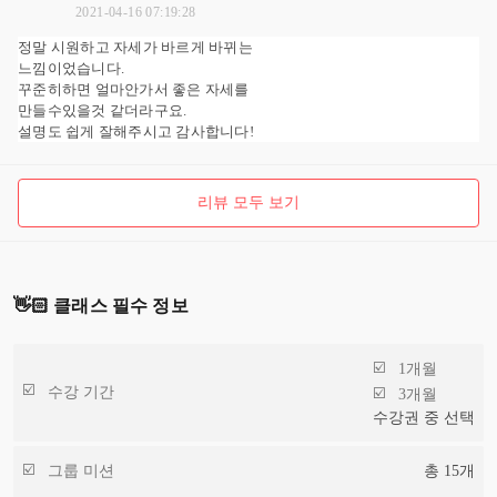
2021-04-16 07:19:28
정말 시원하고 자세가 바르게 바뀌는
느낌이었습니다.
꾸준히하면 얼마안가서 좋은 자세를
만들수있을것 같더라구요.
설명도 쉽게 잘해주시고 감사합니다!
리뷰 모두 보기
👋🏻 클래스 필수 정보
1개월
수강 기간
3개월
수강권 중 선택
그룹 미션
총
15
개