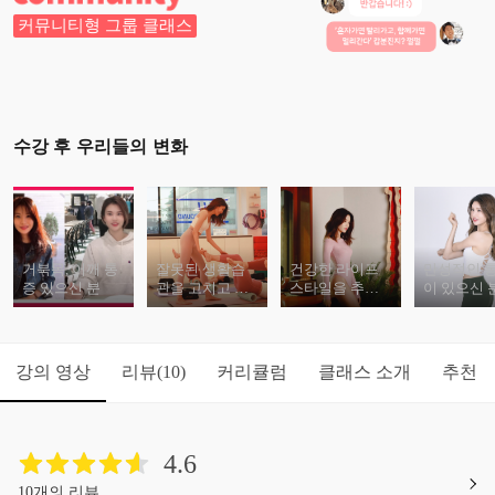
커뮤니티형 그룹 클래스
수강 후 우리들의 변화
거북목, 어깨 통
잘못된 생활습
건강한 라이프
만성적인 
증 있으신 분
관을 고치고 싶
스타일을 추구
이 있으신 
은 분
하는 분
강의 영상
리뷰
커리큘럼
클래스 소개
추천
(10)
4.6
10개의 리뷰