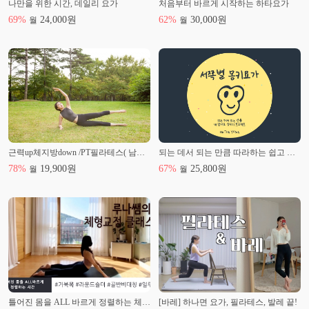
나만을 위한 시간, 데일리 요가
처음부터 바르게 시작하는 하타요가
69
%
24,000
원
62
%
30,000
원
월
월
근력up체지방down /PT필라테스( 남성분도 강추 )
되는 데서 되는 만큼 따라하는 쉽고 재밌는 요가
78
%
19,900
원
67
%
25,800
원
월
월
틀어진 몸을 ALL 바르게 정렬하는 체형교정 클래스
[바레] 하나면 요가, 필라테스, 발레 끝!