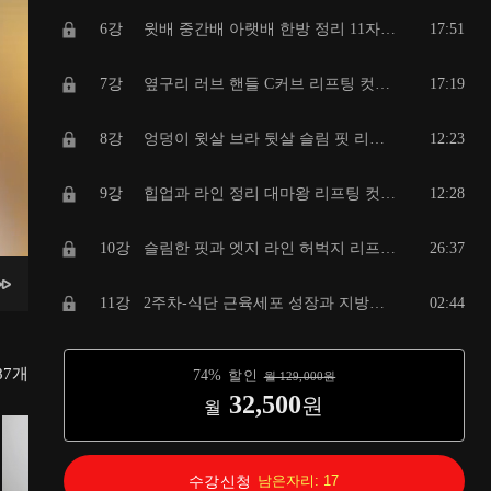
6강
윗배 중간배 아랫배 한방 정리 11자 복근 리프팅 레벨1
17:51
7강
옆구리 러브 핸들 C커브 리프팅 컷팅 레벨1
17:19
8강
엉덩이 윗살 브라 뒷살 슬림 핏 리프팅 레벨1
12:23
9강
힙업과 라인 정리 대마왕 리프팅 컷 레벨1
12:28
10강
슬림한 핏과 엣지 라인 허벅지 리프팅 컷 레벨1
26:37
11강
2주차-식단 근육세포 성장과 지방세포 종식 식단의 비밀 2
02:44
12강
서서 하는 전신 탄력과 매혹적인 라인 업 스트레칭 레벨2
48:03
87
개
74
%
할인
월
129,000
원
32,500
원
월
13강
목 등 어깨 라인 잡는 바디 핏 리프팅 레벨2
08:01
14강
쇄골 정체를 들켜버린 숨겨진 라인 찾는 리프팅 컷 레벨 2
08:51
수강신청
남은자리:
17