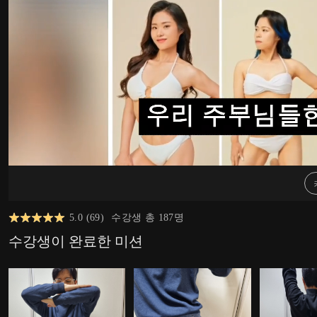
5.0
(
69
)
수강생 총
187
명
수강생이 완료한 미션