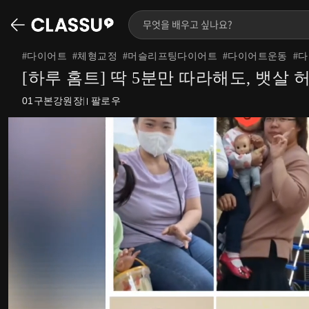
#
다이어트
#
체형교정
#
머슬리프팅다이어트
#
다이어트운동
#
다
[하루 홈트] 딱 5분만 따라해도, 뱃살 
01구본강원장
팔로우
|