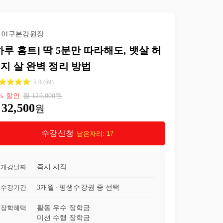
24강
나의 굴욕 러브핸들 C자로 튜링하기 레벨3
16:57
01구본강원장
25강
뒤태는 여자의 생명 곡선 찾는 라인 컷 레벨3
10:52
하루 홈트] 딱 5분만 따라해도, 뱃살 허
지 살 완벽 정리 방법
26강
미운 엉덩이 밑주름 이렇게 쫙 피자 레빌3
10:18
5.0
(
69
)
27강
한 뼘 길어 보이는 긴 다리 만들기 레벨3
20:09
%
할인
월
129,000
원
32,500
원
28강
4주차 식단 근육과 뇌가 기억하는 라인업 식단의 비밀 4
03:39
수강신청
남은자리:
17
29강
기린 목과 매끈한 등 1자 어깨 성형 컷 레벨4
09:46
30강
쇄골과 가슴은 반비례 이제 쇄골 뺄 시간 레벨4
10:16
개강날짜
즉시 시작
수강기간
3개월
평생
수강권 중 선택
31강
매혹적인 복부 컷팅 마무리하기 레벨4
09:00
장학혜택
활동 우수 장학금
32강
짧고 굵은 허리 이렇게 하면 5cm길어진다 레벨4
10:02
미션 수행 장학금