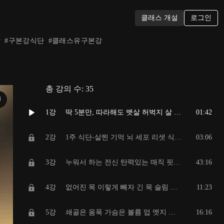
로그인
클래스 개설
장
#
구본강식단
#
클래스유구본강
총 강의 수:
35
N
1강
딱 5분만, 따라해도 뱃살 허벅지 살 완벽 정리 방법 공개!!
01:42
2강
1주 식단-살찐 기억 뇌 세포 리셋 식단의 비밀 1
03:06
3강
누워서 하는 전신 탄력있는 매직 핏 스트레칭 레벨1
43:16
4강
없어진 목 이렇게 빼자 긴 목 슬림 등 바디 컷 레벨1
11:23
5강
쇄골은 움푹 가슴은 볼륨 업 엣지 핏 리프팅 레벨1
16:16