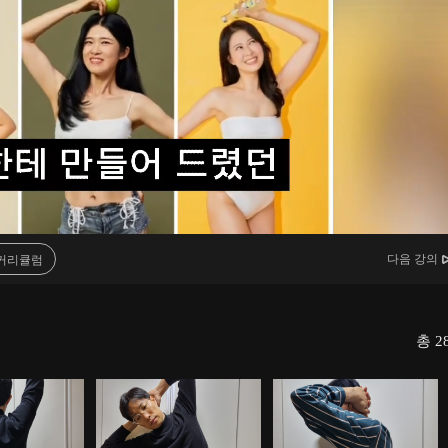
다음 강의
커리큘럼
총
2