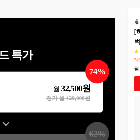
[
벅
드 특가
74
월
74
%
32,500
원
월
정가 월
129,000
원
62
%