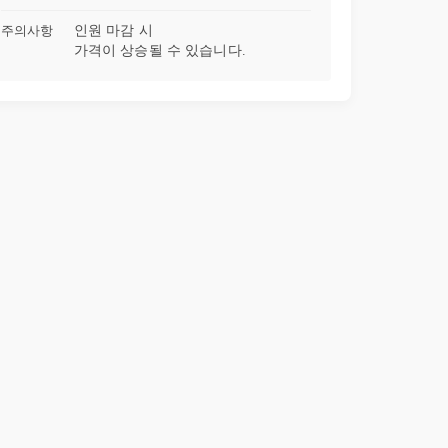
주의사항
인원 마감 시
33강
속옷과 라인이 같은 뒤태 컷팅 레벨4
09:01
가격이 상승될 수 있습니다.
34강
레깅스 핏 엉덩이 하트 컷 만들기 레벨4
12:27
35강
쭉 빠진 11자 다리 엣지 핏 만들기 레벨4
17:01