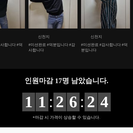
신천지
신천지
#미션완료 #덕분입니다 #감
#미션완료 #감사합니다 #덕
사합니다
분입니다
인원마감
17
명 남았습니다.
:
:
1
1
2
6
2
3
마감 시 가격이 상승할 수 있습니다.