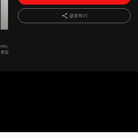
15강
매혹적인 11자 복부 이렇게 파면 한번에 1석3조 컷 레벨2
12:13
공유하기
16강
러브핸들 이별핸들 이렇게 컷팅하자 옆구리 C컷 레벨2
10:59
신천지
신천지
신천지
17강
두부 허리 뒷쪽 가슴 이렇게 라인 정리하면 옷태 굿 레벨2
09:14
#미션완료 #감사합니다 #덕
#미션완료 #감사합니다 #덕
#미션완료 #감사합니다 #덕
분입니다
분입니다
분입니다 #희
18강
처진 힙 퍼진 힙 늘어진 힙 이렇게 하면 바가지 힙 레벨2
14:20
19강
꿀벅지 NO 알벅지 NO 슬림벅지 OK 허벅지 라인 업 레베2
12:03
20강
3주차 식단 뇌와 근육의 기억을 재생하는 리셋 식단의 비빌 3
01:50
21강
두꺼운 목살 축 처진 어깨 팔 라인 돌려깎기 레벨3
09:09
22강
자신있는 쇄골 핏 돋보이는 가슴라인 쓰리세트 레베3
07:57
23강
왜 유독 아랫배만 따로 놀까? 아랫배도 완벽 컷 레벨3
12:02