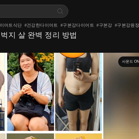
이어트식단
#
건강한다이어트
#
구본강다이어트
#
구본강
#
구본강원
허벅지 살 완벽 정리 방법
사운드 O