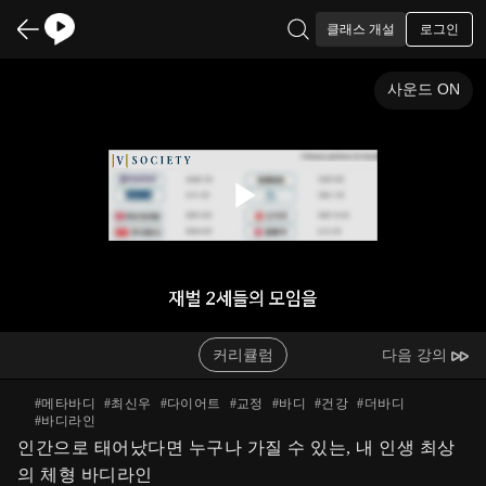
로그인
클래스 개설
사운드 ON
Play
Video
커리큘럼
다음 강의
#
메타바디
#
최신우
#
다이어트
#
교정
#
바디
#
건강
#
더바디
#
바디라인
인간으로 태어났다면 누구나 가질 수 있는, 내 인생 최상
의 체형 바디라인