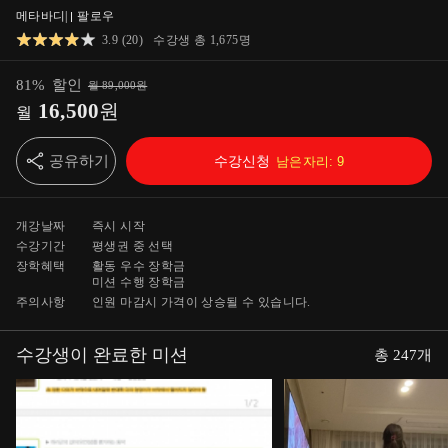
메타바디
|
팔로우
3.9
(
20
)
수강생 총
1,675
명
81
%
할인
월
89,000
원
16,500
원
월
공유하기
수강신청
남은자리:
9
개강날짜
즉시 시작
수강기간
평생
권 중 선택
장학혜택
활동 우수 장학금
미션 수행 장학금
주의사항
인원 마감시 가격이 상승될 수 있습니다.
수강생이 완료한 미션
총
247
개