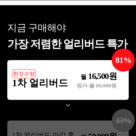
지금 구매해야
가장 저렴한 얼리버드 특가
81
%
한정수량
16,500
원
월
1차 얼리버드
정가 월
89,000
원
33
%
1
차 얼리버드 마감 후