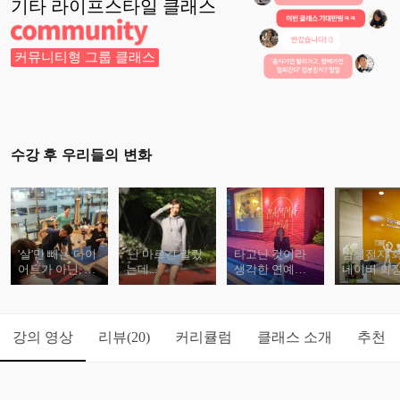
기타 라이프스타일
클래스
커뮤니티형 그룹 클래스
수강 후 우리들의 변화
'살'만 빼는 다이
'난 마르긴 말랐
타고난 것이라
삼성전자 회
어트가 아닌, 최
는데...'
생각한 연예인
네이버 회장
상의 바디라인
들 바디라인의
리 회사에 
다이어트!
비밀
줘, 거기로
게"
강의 영상
리뷰
커리큘럼
클래스 소개
추천
(20)