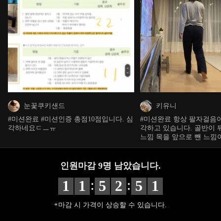
눈꽃쿠키샌드
키유니
#미션완료 #미션인증 총점10점입니다. 심
#미션완료 항상 팔자걸음
각하네요ㄷㅡㅠ
각하고 있습니다. 골반이 
느낌 목을 앞으로 뺀 느낌
인원마감
9
명 남았습니다.
:
:
1
1
5
2
4
9
마감 시 가격이 상승할 수 있습니다.