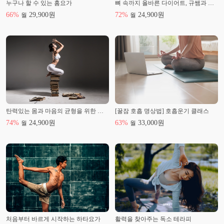
누구나 할 수 있는 홈요가
뼈 속까지 올바른 다이어트, 규쌤과 함께해요
66
%
29,900
원
72
%
24,900
원
월
월
탄력있는 몸과 마음의 균형을 위한 요가
[꿀잠 호흡 명상법] 호흡운기 클래스
74
%
24,900
원
63
%
33,000
원
월
월
처음부터 바르게 시작하는 하타요가
활력을 찾아주는 독소 테라피