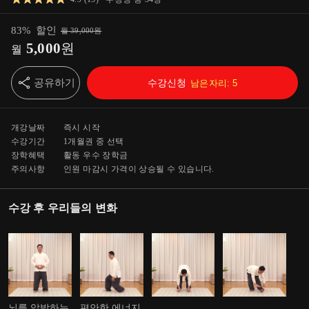
83
%
할인
월
39,000
원
5,000
원
월
공유하기
수강신청
남은자리:
5
개강날짜
즉시 시작
수강기간
1개월
권 중 선택
장학혜택
활동 우수 장학금
주의사항
인원 마감시 가격이 상승될 수 있습니다.
수강 후 우리들의 변화
뇌를 압박하는
편안한 에너지