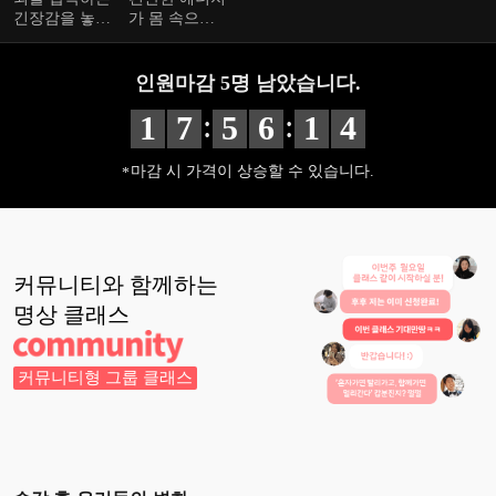
긴장감을 놓을
가 몸 속으로,
수 있어요.
뇌 속으로 잔
잔하게 퍼질
거예요.
인원마감
5
명 남았습니다.
:
:
1
7
5
6
1
3
마감 시 가격이 상승할 수 있습니다.
커뮤니티와 함께하는
명상
클래스
커뮤니티형 그룹 클래스