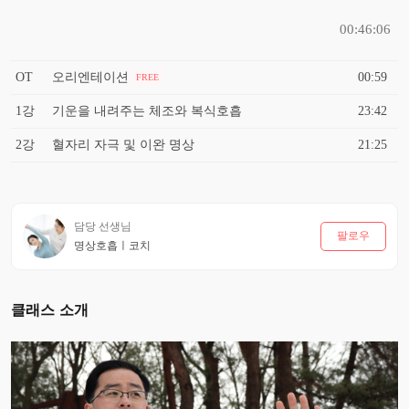
00:46:06
OT
오리엔테이션
00:59
FREE
1강
기운을 내려주는 체조와 복식호흡
23:42
2강
혈자리 자극 및 이완 명상
21:25
담당 선생님
팔로우
명상호흡ㅣ코치
클래스 소개