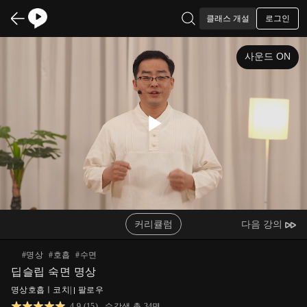
로그인
클래스 개설
사운드 ON
Play
Video
커리큘럼
다음 강의
#
명상
#
호흡
#
수면
딥슬립 숙면 명상
명상호흡ㅣ코치
|
팔로우
4.9
(
15
)
수강생 총
34
명