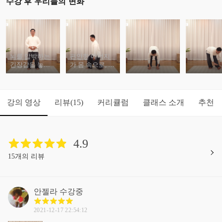
수강 후 우리들의 변화
뇌를 압박하는
편안한 에너지
긴장감을 놓을
가 몸 속으로, 뇌
수 있어요.
속으로 잔잔하
게 퍼질 거예요.
강의 영상
리뷰
커리큘럼
클래스 소개
추천
(15)
4.9
15개의 리뷰
안젤라
수강중
2021-12-17 22:54:12