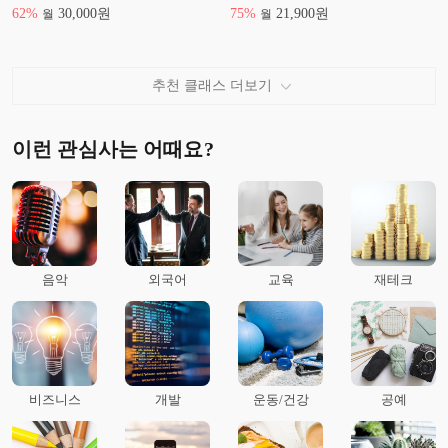
62
%
30,000
원
75
%
21,900
원
월
월
추천 클래스 더보기
이런 관심사는 어때요?
음악
외국어
교육
재테크
비즈니스
개발
운동/건강
공예