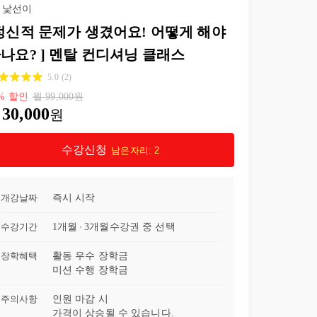
낯선이
정신적 문제가 생겼어요! 어떻게 해야
나요? ] 멘탈 컨디셔닝 클래스
5.0
(
2
)
%
할인
월
99,000
원
30,000
원
수강신청
남은자리:
2
개강날짜
즉시 시작
수강기간
1개월
3개월
수강권 중 선택
장학혜택
활동 우수 장학금
미션 수행 장학금
주의사항
인원 마감 시
가격이 상승될 수 있습니다.