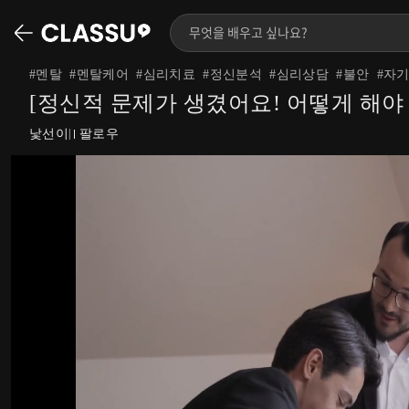
#
멘탈
#
멘탈케어
#
심리치료
#
정신분석
#
심리상담
#
불안
#
자
[정신적 문제가 생겼어요! 어떻게 해야
낯선이
팔로우
|