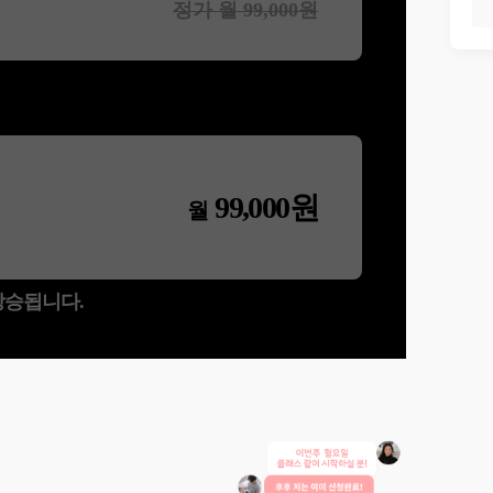
정가 월
99,000
원
99,000
원
월
 상승됩니다.