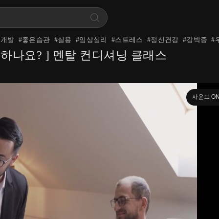
기개발
#
좋은습관
#
실용
#
임상심리
#
스트레스
#
정신건강
#
강박증
#
 하나요? ] 멘탈 컨디셔닝 클래스
사운드 O