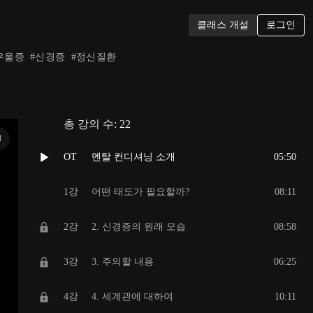
로그인
클래스 개설
우울증
#
신경증
#
정신질환
총 강의 수:
22
N
OT
멘탈 컨디셔닝 소개
05:50
1강
어떤 태도가 필요할까?
08:11
2강
2. 신경증의 원래 모습
08:58
3강
3. 주의할 내용
06:25
4강
4. 세계관에 대하여
10:11