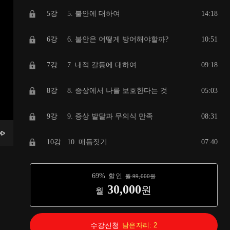
5강
5. 불안에 대하여
14:18
6강
6. 불안은 어떻게 방어해야할까?
10:51
7강
7. 내적 갈등에 대하여
09:18
8강
8. 증상에서 나를 보호한다는 것
05:03
9강
9. 증상 발달과 무의식 만족
08:31
10강
10. 매듭짓기
07:40
11강
11. 권리찾기
06:20
69
%
할인
월
99,000
원
30,000
원
월
12강
첫번째 실천 프로그램(1~2주)
06:30
13강
두번째 실천 프로그램(3주)
05:31
수강신청
남은자리:
2