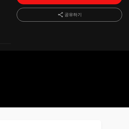
14강
세 번째 실천 프로그램(4주)
03:31
공유하기
15강
네번째 실천 프로그램(5주)
04:51
16강
멘탈 컨디셔닝 첫번째 사례입니다(adhd의심)
10:41
17강
멘탈 컨디셔닝 두 번째 사례(자위중독)
06:09
18강
멘탈 컨디셔닝 세번째 사례(기분장애)
06:59
19강
멘탈 컨디셔닝 네번째 사례(저항)
10:54
20강
멘탈 컨디셔닝 다섯번째 사례(강박사고, 관계망상)
07:16
21강
멘탈 컨디셔닝의 적용 가이드라인
12:48