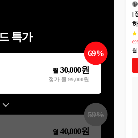
[
하
드 특가
69
월
69
%
30,000
원
월
정가 월
99,000
원
59
%
40,000
원
월