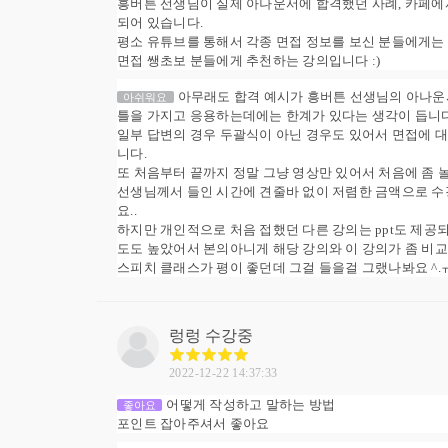
흥버튼 선생님이 실제 아나운서에 합격했던 사례, 카페에서
되어 있습니다.
평소 유튜브를 통해서 각종 면접 정보를 보신 분들에게는
면접 쌩초보 분들에게 추천하는 강의입니다 :)
아무래도 합격 예시가 흥버튼 선생님의 아나운
아쉬워요
틀을 가지고 응용하는데에는 한계가 있다는 생각이 듭니다
일부 답변의 경우 두괄식이 아닌 경우도 있어서 면접에 
니다.
또 처음부터 끝까지 정말 그냥 영상만 있어서 처음에 좀 
선생님께서 들인 시간에 견줄바 없이 저렴한 금액으로 수
요..
하지만 개인적으로 처음 접했던 다른 강의는 ppt도 제공
도도 높았어서 본의아니게 해당 강의와 이 강의가 좀 비교가
스피치 클래스가 평이 좋던데 그걸 들을걸 그랬나봐요 ^.ㅠ.
렁렁
수강중
2022-12-22 14:37:33
어떻게 작성하고 말하는 방법
좋아요
포인트 잡아주셔서 좋아요