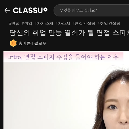
#
면접
#
취업
#
자기소개
#
자소서
#
면접컨설팅
#
취업컨설팅
당신의 취업 만능 열쇠가 될 면접 스피
흥버튼
팔로우
|