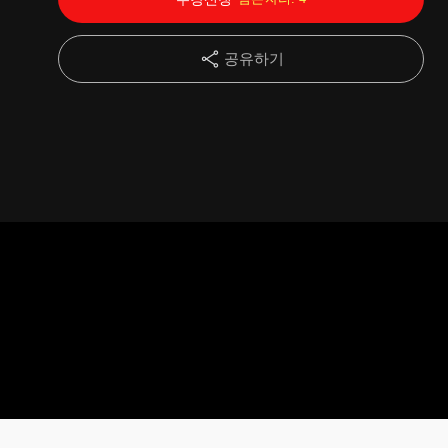
14강
리더의 경험
14:23
공유하기
15강
회사가 나아갈 방향
13:27
16강
경력 면접 합격 노하우
17:35
17강
PT 면접 합격 노하우
12:25
18강
구성원과 마찰이 생긴다면
09:21
19강
압박 면접(학점, 공백기간, 야근 등)
13:38
20강
연봉 협상 노하우
16:45
21강
승진 면접 합격 노하우
13:04
22강
비대면 면접 합격 노하우
24:12