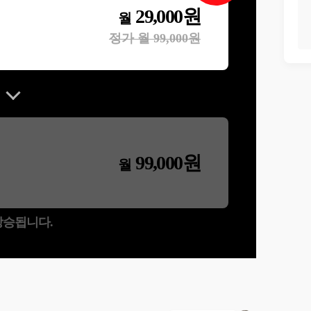
29,000
원
월
정가 월
99,000
원
99,000
원
월
 상승됩니다.