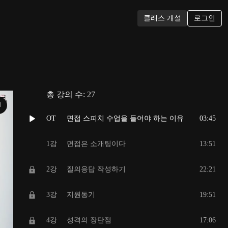
로그인
클래스 개설
총 강의 수:
27
N
OT
면접 스피치 수업을 들어야 하는 이유
03:45
1강
면접은 소개팅이다
13:51
2강
질의응답 작성하기
22:21
3강
지원동기
19:51
4강
성격의 장단점
17:06