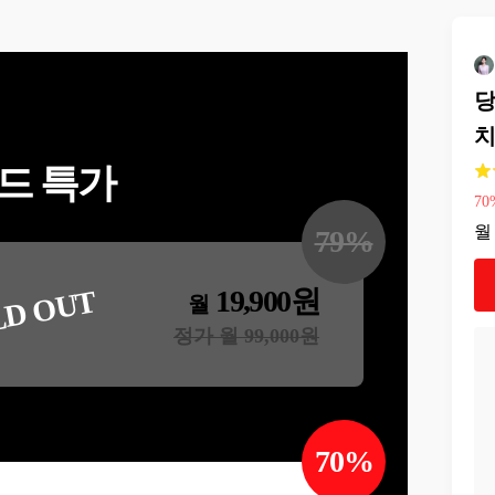
당
드 특가
70
월
79
%
19,900
원
LD OUT
월
정가 월
99,000
원
70
%