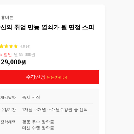
23강
본인을 뽑아야 하는 이유
10:14
흥버튼
신의 취업 만능 열쇠가 될 면접 스피
24강
마지막 하고 싶은 말
17:07
치
25강
1분 자기소개
12:04
4.8
(
4
)
%
할인
월
99,000
원
26강
Outro. 모의 면접
25:28
29,000
원
수강신청
남은자리:
4
개강날짜
즉시 시작
수강기간
1개월
3개월
6개월
수강권 중 선택
장학혜택
활동 우수 장학금
미션 수행 장학금