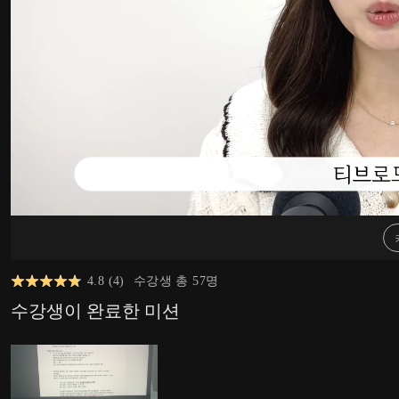
4.8
(
4
)
수강생 총
57
명
수강생이 완료한 미션