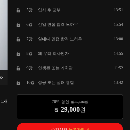
5강
입사 후 포부
13:51
6강
신입 면접 합격 노하우
15:54
7강
일대다 면접 합격 노하우
13:00
8강
왜 우리 회사인가
14:55
9강
인생관 또는 가치관
11:52
10강
성공 또는 실패 경험
13:42
11강
중고 신입 면접 합격 노하우
13:24
총
1
개
70
%
할인
월
99,000
원
29,000
원
월
12강
다대다 면접 합격 노하우
19:56
13강
스트레스 해소법
12:20
수강신청
남은자리:
4