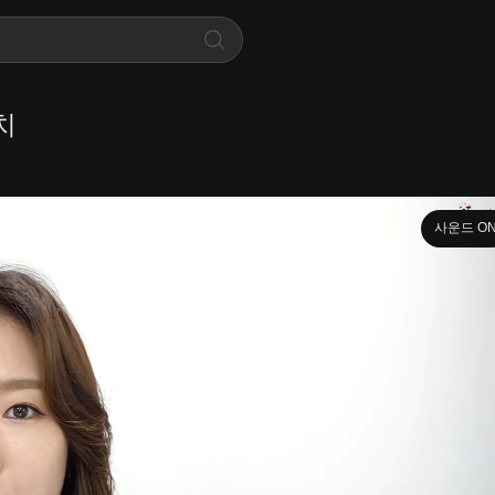
치
사운드 O