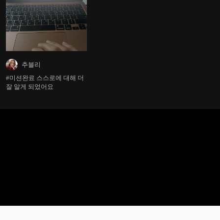
추블리
#미션완료 스스로에 대해 더
잘 알게 되었어요