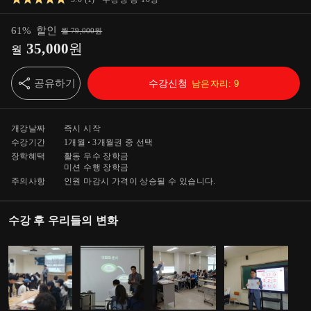
61
%
할인
월
79,000
원
35,000
원
월
공유하기
수강신청
남은자리:
9
개강날짜
즉시 시작
수강기간
1개월
3개월
권 중 선택
장학혜택
활동 우수 장학금
미션 수행 장학금
주의사항
인원 마감시 가격이 상승될 수 있습니다.
수강 후 우리들의 변화