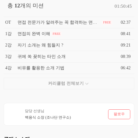
총
12
개의 미션
01:50:45
OT
면접 전문가가 알려주는 꼭 합격하는 면접 비결 !
02:37
FREE
1강
면접의 완벽 이해
08:41
FREE
2강
자기 소개는 왜 힘들지 ?
09:21
3강
귀에 쏙 꽂히는 타인 소개
08:39
4강
비유를 활용한 소개 기법
06:42
담당 선생님
팔로우
백용식 소장 (조나단 연구소)