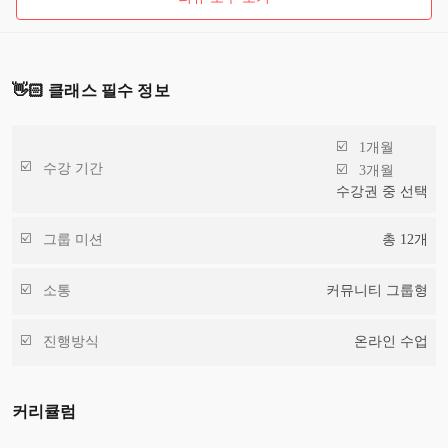
👋🏻 클래스 필수 정보
1개월
수강 기간
3개월
수강권 중 선택
그룹 미션
총
12
개
소통
커뮤니티 그룹형
진행방식
온라인 수업
커리큘럼