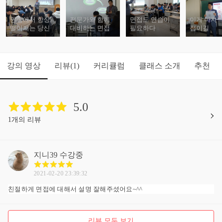
면접에서 항상
전문가와 함께
면접도 연습이
이게 마지막
떨어지는 당신
대비하는 면접
필요하다
접이길
강의 영상
리뷰
커리큘럼
클래스 소개
추천
(1)
5.0
1개의 리뷰
지니39
수강중
2021-02-20 23:39:32
친절하게 면접에 대해서 설명 잘해주셨어요~^^
리뷰 모두 보기