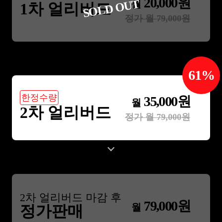
20,000
원
SOLD OUT
월
1차 얼리버드
정가 월
79,000
원
61
%
한정수량
35,000
원
월
2차 얼리버드
정가 월
79,000
원
2
차 얼리버드 마감 후
79,000
원
월
정가판매