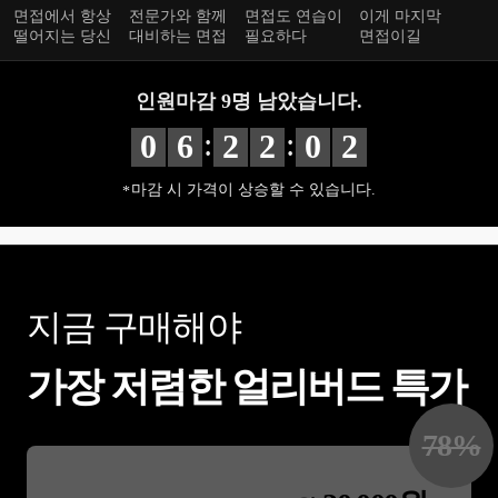
면접에서 항상
전문가와 함께
면접도 연습이
이게 마지막
떨어지는 당신
대비하는 면접
필요하다
면접이길
인원마감
9
명 남았습니다.
:
:
0
6
2
2
0
1
마감 시 가격이 상승할 수 있습니다.
지금 구매해야
가장 저렴한 얼리버드 특가
78
%