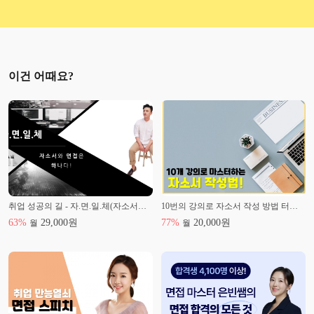
이건 어때요?
취업 성공의 길 - 자.면.일.체(자소서와 면접은 하나다!)
10번의 강의로 자소서 작성 방법 터득하기
63
%
29,000
원
77
%
20,000
원
월
월