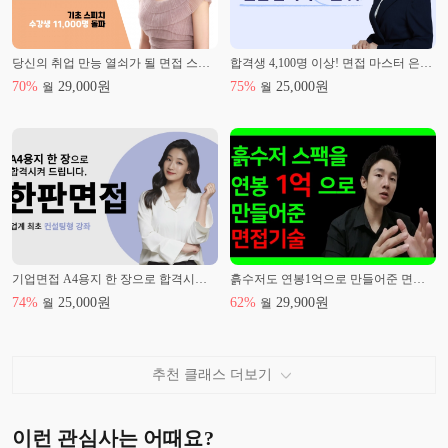
당신의 취업 만능 열쇠가 될 면접 스피치
합격생 4,100명 이상! 면접 마스터 은빈쌤의 [면접 합격의 모든 것]
70
%
29,000
원
75
%
25,000
원
월
월
기업면접 A4용지 한 장으로 합격시켜 드립니다.
흙수저도 연봉1억으로 만들어준 면접기술
74
%
25,000
원
62
%
29,900
원
월
월
추천 클래스 더보기
이런 관심사는 어때요?