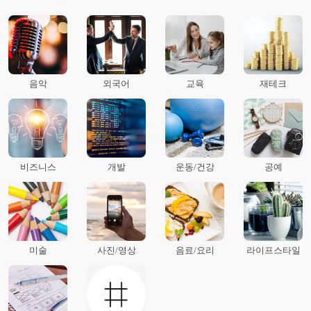
음악
외국어
교육
재테크
비즈니스
개발
운동/건강
공예
미술
사진/영상
음료/요리
라이프스타일