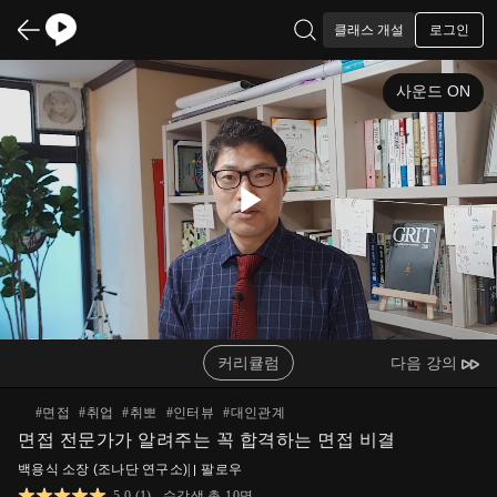
로그인
클래스 개설
사운드 ON
Play
Video
커리큘럼
다음 강의
#
면접
#
취업
#
취뽀
#
인터뷰
#
대인관계
면접 전문가가 알려주는 꼭 합격하는 면접 비결
백용식 소장 (조나단 연구소)
|
팔로우
5.0
(
1
)
수강생 총
10
명