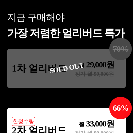
지금 구매해야
가장 저렴한 얼리버드 특가
70
%
29,000
원
SOLD OUT
월
1차 얼리버드
정가 월
99,000
원
66
%
한정수량
33,000
원
월
2차 얼리버드