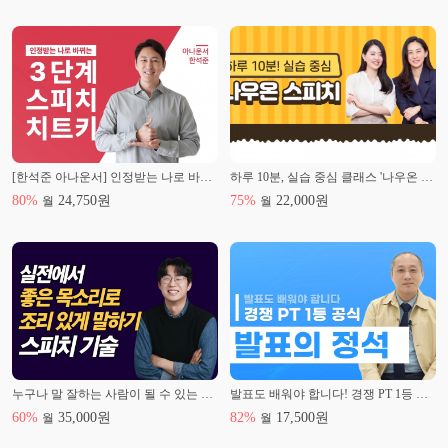
[한석준 아나운서] 인정받는 나로 바뀌는 3단계 스피치 치트키
하루 10분, 실습 중심 클래스 '나우온 스피치'
80
%
24,750
원
75
%
22,000
원
월
월
누구나 말 잘하는 사람이 될 수 있는 스피치 기술
발표도 배워야 합니다! 경쟁 PT 1등 공식 [발표의 정석]
60
%
35,000
원
82
%
17,500
원
월
월