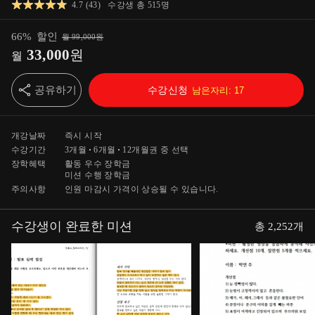
4.7
(
43
)
수강생 총
515
명
66
%
할인
월
99,000
원
33,000
원
월
공유하기
수강신청
남은자리:
17
개강날짜
즉시 시작
수강기간
3개월
6개월
12개월
권 중 선택
장학혜택
활동 우수 장학금
미션 수행 장학금
주의사항
인원 마감시 가격이 상승될 수 있습니다.
수강생이 완료한 미션
총
2,252
개