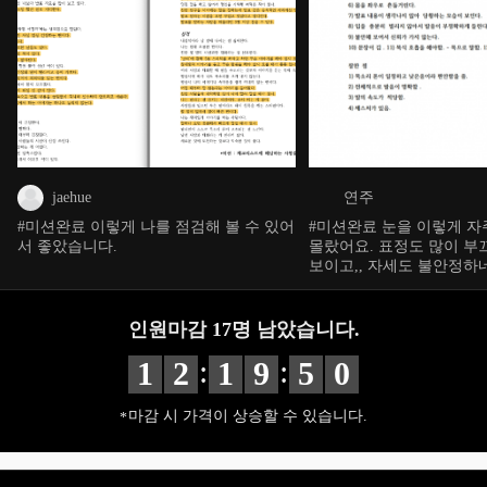
jaehue
연주
#미션완료 이렇게 나를 점검해 볼 수 있어
#미션완료 눈을 이렇게 
서 좋았습니다.
몰랐어요. 표정도 많이 부
보이고,, 자세도 불안정하네
분이 너무 많습니다..
인원마감
17
명 남았습니다.
:
:
1
2
1
9
4
8
마감 시 가격이 상승할 수 있습니다.