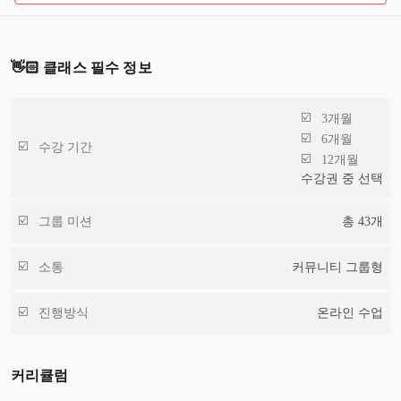
👋🏻 클래스 필수 정보
3개월
6개월
수강 기간
12개월
수강권 중 선택
그룹 미션
총
43
개
소통
커뮤니티 그룹형
진행방식
온라인 수업
커리큘럼