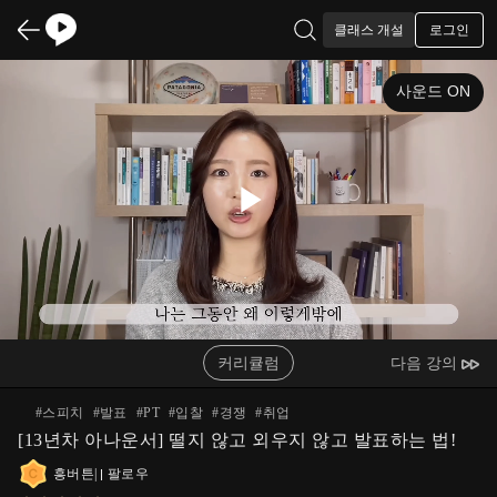
로그인
클래스 개설
사운드 ON
Play
Video
커리큘럼
다음 강의
#
스피치
#
발표
#
PT
#
입찰
#
경쟁
#
취업
[13년차 아나운서] 떨지 않고 외우지 않고 발표하는 법!
흥버튼
|
팔로우