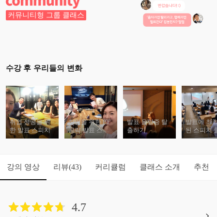
커뮤니티형 그룹 클래스
수강 후 우리들의 변화
취업 성공을 위
창업을 위한 PT
발표 울렁증 탈
발표에 최
한 발표 스피치
공략 발표 스피
출하기
된 스피치 
치
스
강의 영상
리뷰
커리큘럼
클래스 소개
추천
(43)
4.7