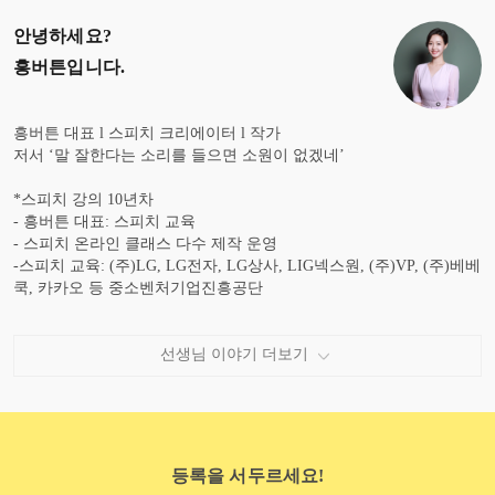
안녕하세요?
흥버튼
입니다.
흥버튼 대표 l 스피치 크리에이터 l 작가
저서 ‘말 잘한다는 소리를 들으면 소원이 없겠네’
*스피치 강의 10년차
- 흥버튼 대표: 스피치 교육
- 스피치 온라인 클래스 다수 제작 운영
-스피치 교육: (주)LG, LG전자, LG상사, LIG넥스원, (주)VP, (주)베베
쿡, 카카오 등 중소벤처기업진흥공단
*방송 언론 13년차
2019- 현재 유튜브/ 틱톡 채널 '흥버튼'
선생님 이야기 더보기
2018 - 2019 글로벌이코노믹 기자
2015 - 2018 공영홈쇼핑 쇼호스트
201503 작사가 가수 허각 '사랑아'
2012 - 2014 농협중앙회 아나운서
2009 - 2011 티브로드 아나운서
등록을 서두르세요!