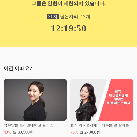
그룹은 인원이 제한되어 있습니다.
31
차
남은자리:
17
개
:
:
1
2
1
9
4
8
이건 어때요?
박수받는 프레젠테이션 클래스
현직 아나운서에게 배우는 말 잘하는 스피치
49
%
39,900
원
73
%
27,000
원
월
월