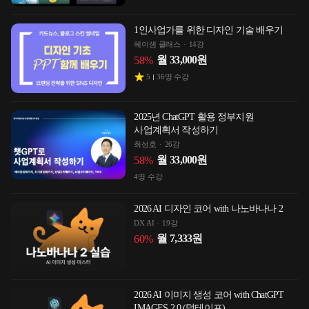
1인사업가를 위한 디자인 기술 배우기
헤이샘 클래스
14강
월
33,000
원
58
%
5
36
명 수강
2025년 ChatGPT 활용 정부지원
사업계획서 작성하기
최성호
26강
월
33,000
원
58
%
4
명 수강
2026 AI 디자인 코어 with 나노바나나 2
DX AI
19강
월
7,333
원
60
%
2026 AI 이미지 생성 코어 with ChatGPT
IMAGES 2.0 (덕테이프)