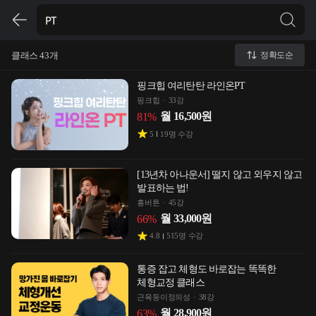
클래스 43개
정확도순
핑크힙 여리탄탄 라인온PT
핑크힙
33강
월
16,500
원
81
%
5
19
명 수강
[13년차 아나운서] 떨지 않고 외우지 않고
발표하는 법!
흥버튼
45강
월
33,000
원
66
%
4.8
515
명 수강
통증 잡고 체형도 바로잡는 똑똑한
체형교정 클래스
근육둥이정의성
38강
월
28,900
원
63
%