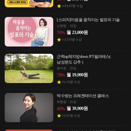
4.8
87
명 수강
[스피치]마음을 움직이는 발표의 기술
신희영
23강
월
23,000
원
70
%
5
119
명 수강
근력up체지방down /PT필라테스(
남성분도 강추 )
윤지은
23강
월
19,900
원
78
%
3
10
명 수강
박수받는 프레젠테이션 클래스
최현정
21강
월
39,900
원
49
%
5
31
명 수강