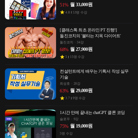
월
33,000
원
51
%
4.8
53
명 수강
[클래스톡 최초 온라인 PT 진행!]
돌진코치의 '불타는 지옥 다이어트'
돌진코치
34강
월
27,900
원
68
%
5
15
명 수강
컨설턴트에게 배우는 기획서 작성 실무
기술
최성호
20강
월
29,000
원
63
%
3.7
9
명 수강
1시간 만에 끝내는 chatGPT 클론 코딩
슬로우
9강
월
19,000
원
75
%
5
명 수강