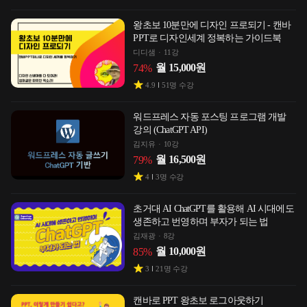
왕초보 10분만에 디자인 프로되기 - 캔바
PPT로 디자인세계 정복하는 가이드북
디디샘
11강
월
15,000
원
74
%
4.9
51
명 수강
워드프레스 자동 포스팅 프로그램 개발
강의 (ChatGPT API)
김지유
10강
월
16,500
원
79
%
4
3
명 수강
초거대 AI ChatGPT를 활용해 AI 시대에도
생존하고 번영하며 부자가 되는 법
김재광
8강
월
10,000
원
85
%
3
21
명 수강
캔바로 PPT 왕초보 로그아웃하기