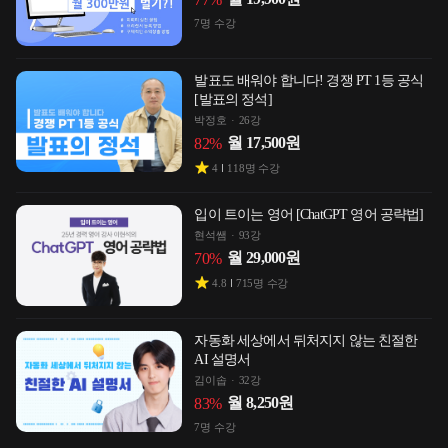
7
명 수강
발표도 배워야 합니다! 경쟁 PT 1등 공식
[발표의 정석]
박정호
26강
월
17,500
원
82
%
4
118
명 수강
입이 트이는 영어 [ChatGPT 영어 공략법]
현석쌤
93강
월
29,000
원
70
%
4.8
715
명 수강
자동화 세상에서 뒤처지지 않는 친절한
AI 설명서
김이솝
32강
월
8,250
원
83
%
7
명 수강