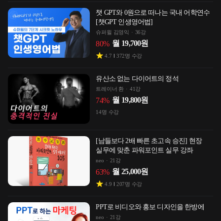
챗 GPT와 0원으로 떠나는 국내 어학연수
[챗GPT 인생영어법]
슈퍼윌 김영익
36강
월
19,700
원
80
%
4.7
372
명 수강
유산소 없는 다이어트의 정석
트레이너 환
41강
월
19,800
원
74
%
14
명 수강
[남들보다 2배 빠른 초고속 승진] 현장
실무에 맞춘 파워포인트 실무 강좌
neo
21강
월
25,000
원
63
%
4.9
207
명 수강
PPT로 비디오와 홍보 디자인을 한방에
neo
21강