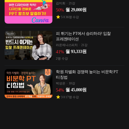
김미희
21강
월
29,000
원
50
%
5
36
명 수강
피 튀기는 PT에서 승리하라! 입찰
프레젠테이션
라온제나스피치
21강
월
93,333
원
41
%
2
명 수강
학원 차별화 경쟁력 높이는 비문학 PT
티칭법
박성은
10강
월
45,000
원
54
%
3
17
명 수강