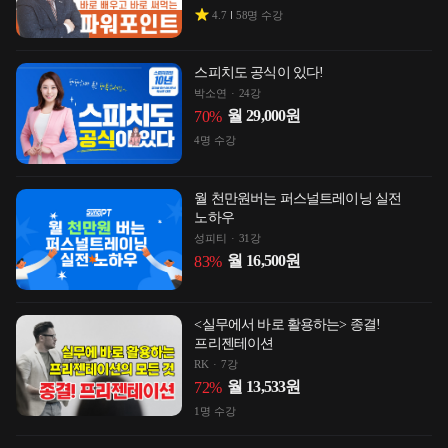
4.7
58
명 수강
스피치도 공식이 있다!
박소연
24강
월
29,000
원
70
%
4
명 수강
월 천만원버는 퍼스널트레이닝 실전
노하우
성피티
31강
월
16,500
원
83
%
<실무에서 바로 활용하는> 종결!
프리젠테이션
RK
7강
월
13,533
원
72
%
1
명 수강