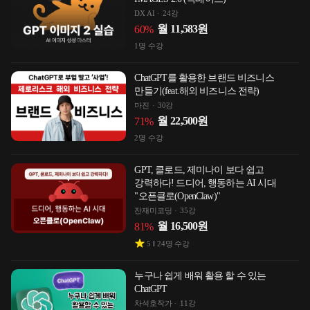
DX AI
24강
월
11,583
원
60
%
1
명 수강
ChatGPT를 활용한 브랜드 비즈니스
만들기(feat.해외 비즈니스 전략)
마진
30강
월
22,500
원
71
%
2
명 수강
GPT, 클로드, 제미나이 보다 쉽고
강력하다! 드디어, 행동하는 AI 시대
"오픈클로(OpenClaw)"
잔재미코딩
35강
월
16,500
원
81
%
5
24
명 수강
누구나 쉽게 배워 활용 할 수 있는
ChatGPT
차석호작가
11강