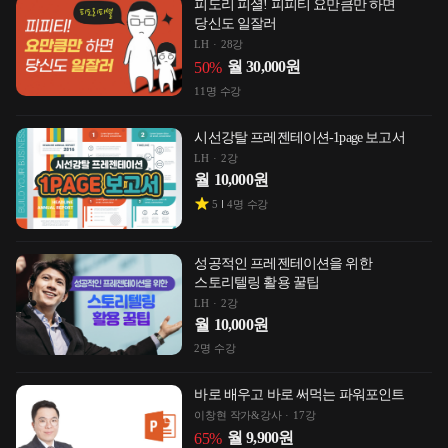
피도리 피셜! 피피티 요만큼만 하면
당신도 일잘러
LH
28강
월
30,000
원
50
%
11
명 수강
시선강탈 프레젠테이션-1page 보고서
LH
2강
월
10,000
원
5
4
명 수강
성공적인 프레젠테이션을 위한
스토리텔링 활용 꿀팁
LH
2강
월
10,000
원
2
명 수강
바로 배우고 바로 써먹는 파워포인트
이창현 작가&강사
17강
월
9,900
원
65
%