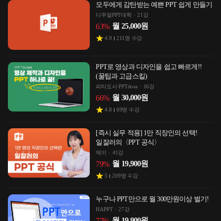
모두에게 감탄받는 예쁜 PPT 쉽게 만들기
디주얼PPT대학
21강
월
25,000
원
63
%
4.9
211
명 수강
PPT로 영상과 디자인을 쉽고 빠르게!!
(꿀팁과 고급스킬)
피티도사 PPTdosa
16강
월
30,000
원
66
%
4.8
69
명 수강
[즉시 실무 적용] 1만 직장인의 선택!
일잘러의〈PPT 공식〉
제이
41강
월
19,900
원
79
%
5
209
명 수강
누구나 PPT만으로 월 300만원이상 벌기!
HAPPT
27강
월
19,900
원
77
%