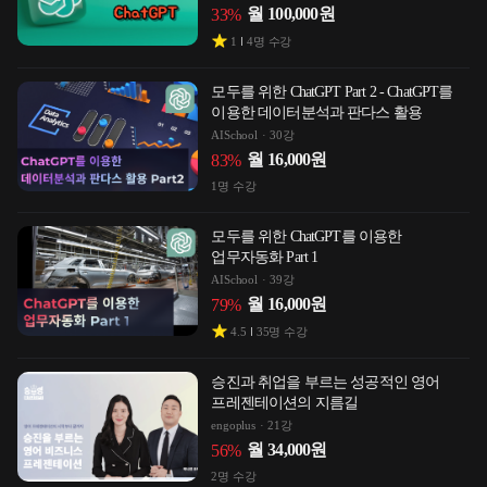
월
100,000
원
33
%
1
4
명 수강
모두를 위한 ChatGPT Part 2 - ChatGPT를
이용한 데이터분석과 판다스 활용
AISchool
30강
월
16,000
원
83
%
1
명 수강
모두를 위한 ChatGPT를 이용한
업무자동화 Part 1
AISchool
39강
월
16,000
원
79
%
4.5
35
명 수강
승진과 취업을 부르는 성공적인 영어
프레젠테이션의 지름길
engoplus
21강
월
34,000
원
56
%
2
명 수강