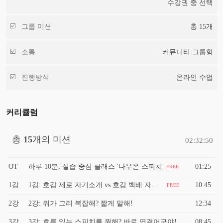
수강권 중 선택
그룹 미션
총
15
개
소통
커뮤니티 그룹형
진행방식
온라인 수업
커리큘럼
총
15
개의 미션
02:32:50
OT
하루 10분, 실습 중심 클래스 '나우온 스피치
01:25
FREE
1강
1강: 호감 제로 자기소개 vs 호감 백배 자기소개
10:45
FREE
2강
2강: 뭐가 그리 복잡해? 짧게 말해!
12:34
3강
3강: 흐름 있는 스피치를 원해? 바로 연결어구야!
08:45