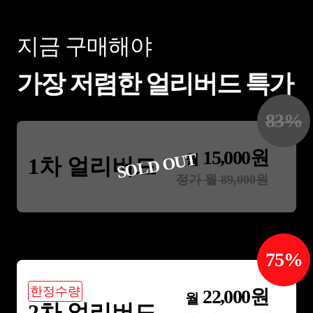
지금 구매해야
가장 저렴한 얼리버드 특가
83
%
15,000
원
SOLD OUT
월
1차 얼리버드
정가 월
89,000
원
75
%
한정수량
22,000
원
월
2차 얼리버드