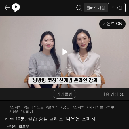
로그인
클래스 개설
사운드 ON
Play
Video
커리큘럼
다음 강의
#
스피치
#
논리적으로
#
말하기
#
공감
#
스피치
#
자기계발
#
하루
#
10분
#
말하기
하루 10분, 실습 중심 클래스 '나우온 스피치'
나우온
|
팔로우