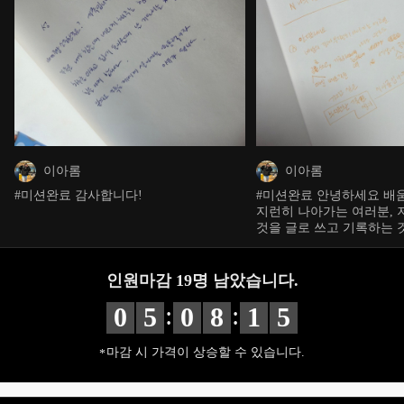
이아롬
이아롬
#미션완료 감사합니다!
#미션완료 안녕하세요 배
지런히 나아가는 여러분, 
것을 글로 쓰고 기록하는 
로도 세상에 지식을 공유하
런한 기록쟁이” 이아롬 입
인원마감
19
명 남았습니다.
:
:
0
5
0
8
1
4
마감 시 가격이 상승할 수 있습니다.