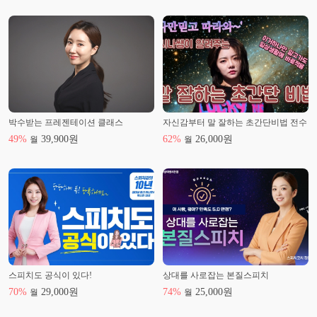
박수받는 프레젠테이션 클래스
자신감부터 말 잘하는 초간단비법 전수
49
%
39,900
원
62
%
26,000
원
월
월
스피치도 공식이 있다!
상대를 사로잡는 본질스피치
70
%
29,000
원
74
%
25,000
원
월
월