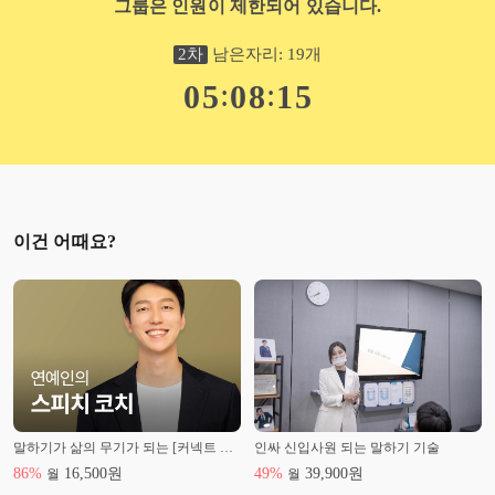
그룹은 인원이 제한되어 있습니다.
2
차
남은자리:
19
개
:
:
0
5
0
8
1
4
이건 어때요?
말하기가 삶의 무기가 되는 [커넥트 스피치]
인싸 신입사원 되는 말하기 기술
86
%
16,500
원
49
%
39,900
원
월
월