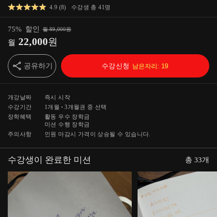
4.9
(
8
)
수강생 총
41
명
75
%
할인
월
89,000
원
22,000
원
월
공유하기
수강신청
남은자리:
19
개강날짜
즉시 시작
수강기간
1개월
3개월
권 중 선택
장학혜택
활동 우수 장학금
미션 수행 장학금
주의사항
인원 마감시 가격이 상승될 수 있습니다.
수강생이 완료한 미션
총
33
개