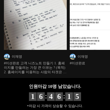
이재영
이재영
#미션완료 고객 니즈노트 만들기 1. 홈페
#미션완료
이지를 만들려는 가장 큰 이유는 ? (목적)
2. 홈페이지를 이용하는 사람의 타겟은 ?
- 주요고객층 , 고객이 원했으면 하는 것
은? 고객이 홈페이지에서 빠르게 봤으면
하는 것은? 3. 홈페이지를 통해 가장 얻고
인원마감
10
명 남았습니다.
싶은 결과는 ? - 문의 / 판매 증가 > 구매가
:
:
망설여지는 이유 파악 > 주력상품은 > 구
1
6
4
6
1
3
매를 높이기 위한 방법은? > - 예약 > 예
약이 망설여지는 이유는? > 예약폼 대행
마감 시 가격이 상승할 수 있습니다.
은 ? (네이버,카카오 등) > 예약전환율 높