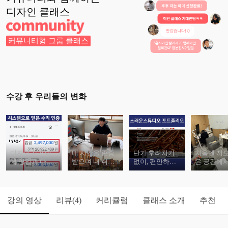
디자인
클래스
커뮤니티형 그룹 클래스
수강 후 우리들의 변화
디자인 시스템
내 시간을 존중
단가 후려치기
처음엔 저도
에 영업과 마케
받으며 내 취향
없이, 편안하고
은 공간에서
팅 전략을 녹였
이 담긴 공간에
자유롭게 일하
작했습니다.
더니 수익 규모
서 내가 원하는
고 있습니다.
렵지 않아요
가 달라졌습니
클라이언트와
다.
강의 영상
리뷰
커리큘럼
클래스 소개
추천
(4)