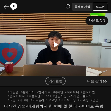
로그인
클래스 개설
사운드 ON
Play
Video
커리큘럼
다음 강의
#
아임웹
#
홈페이지
#
웹사이트
#
디자인
#
디자이너
#
웹디자인
#
웹디자이너
#
프론트엔드
#
AI
#
인공지능
#
스러운스튜디오
#
크몽
#
피그마
#
포트폴리오
#
코딩
#
바이브코딩
#
마케팅
#
영업
디자인·영업·마케팅까지 한 번에 월 천 디자이너로 독립