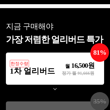
이는 방법은? - 제품홍보 > 제품을 보고
가장 먼저 이해했으면 하는 것은? > 제품
의 차별점은 ? 핵심서비스는? 4. 홈페이
지 제작에서 가장 중요시하게 생각하는
것은 무엇인가? 5. 참고 홈페이지 또는 경
지금 구매해야
쟁사가 잇나요? - 경쟁사 홈페이지에서 마
음에 드는 부분은? - 경쟁사 홈페이지에서
마음에 들지 않는 부분은? - 차별을 느꼈
가장 저렴한 얼리버드 특가
으면 하는 부분이 있나요? 6. 홈페이지에
들어갔으면 하는 컨텐츠는 ? - 메뉴 , 메인
카피 , 리뷰 , 예약시스템 등 7. 예산 일정
지속적인 관리가 필요한가요? 이렇게 적
81
%
어봤습니다.
한정수량
16,500
원
월
1차 얼리버드
정가 월
91,666
원
35
%