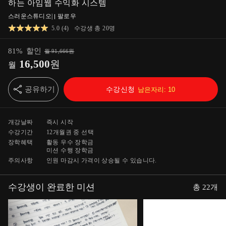
하는 아임웹 수익화 시스템
스러운스튜디오
|
팔로우
5.0
(
4
)
수강생 총
20
명
81
%
할인
월
91,666
원
16,500
원
월
공유하기
수강신청
남은자리:
10
개강날짜
즉시 시작
수강기간
12개월
권 중 선택
장학혜택
활동 우수 장학금
미션 수행 장학금
주의사항
인원 마감시 가격이 상승될 수 있습니다.
수강생이 완료한 미션
총
22
개