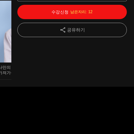
12강
AI 질문의 기술 5가지
12:50
수강신청
남은자리:
12
13강
GPT 기본 설정하기
07:33
공유하기
14강
AI에게 맥락을 주는 방법
08:17
15강
모델의 간단한 설명
06:22
16강
제미나이 기초
11:58
나만의 수익 창출 인사이트까지
가져가실 거예요
17강
보고서 한번에 받아 보기
12:58
18강
실무 PPT AI 생산
07:38
19강
내 업무에 맞는 툴 만들기
07:18
20강
나노바나나 기초
05:21