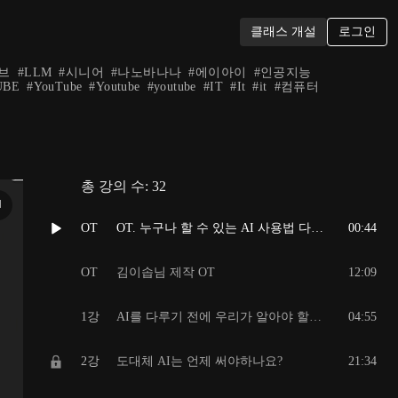
로그인
클래스 개설
브
#
LLM
#
시니어
#
나노바나나
#
에이아이
#
인공지능
UBE
#
YouTube
#
Youtube
#
youtube
#
IT
#
It
#
it
#
컴퓨터
총 강의 수:
32
N
OT
OT. 누구나 할 수 있는 AI 사용법 다 알려드릴게요
00:44
OT
김이솝님 제작 OT
12:09
1강
AI를 다루기 전에 우리가 알아야 할 개념들
04:55
2강
도대체 AI는 언제 써야하나요?
21:34