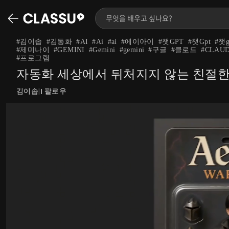
#
김이솝
#
김동화
#
AI
#
Ai
#
ai
#
에이아이
#
챗GPT
#
챗Gpt
#
챗g
#
제미나이
#
GEMINI
#
Gemini
#
gemini
#
구글
#
클로드
#
CLAU
#
프로그램
자동화 세상에서 뒤처지지 않는 친절한 
김이솝
팔로우
|