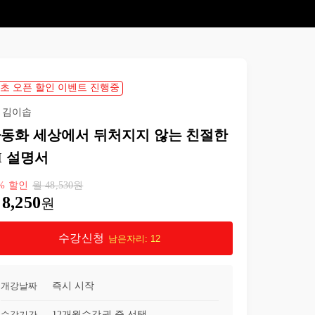
21강
나노바나나 활용
11:04
22강
자동화의 엔진 프로젝트 GPTs
06:06
23강
프로젝트 GPTs 만들기
08:26
초 오픈 할인 이벤트 진행중
김이솝
24강
GPT 프로젝트 지침 생성기
08:01
동화 세상에서 뒤처지지 않는 친절한
25강
이메일 쓰기
04:00
I 설명서
26강
영수증 정보 정리하는 챗봇
03:48
%
할인
월
48,530
원
8,250
원
27강
클로드 기초 사용 방법
05:11
수강신청
남은자리:
12
28강
클로드 글쓰기 자동화
05:37
개강날짜
즉시 시작
29강
인스타 자동화
06:36
수강기간
12개월
수강권 중 선택