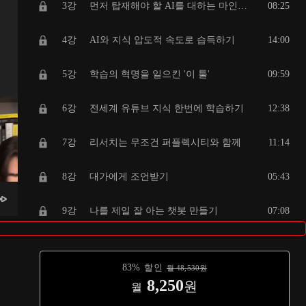
3강
먼저 탑재해야 할 AI를 대하는 마인드셋
08:25
4강
AI와 지식 압도적 속도로 습득하기
14:00
5강
학습의 혁명을 일으킨 '이 툴'
09:59
6강
전세계 유튜브 지식 한번에 학습하기
12:38
7강
리서치는 무조건 퍼플렉시티와 함께
11:14
8강
대가에게 조언받기
05:43
9강
나를 제일 잘 아는 챗봇 만들기
07:08
10강
프롬프트 구성요소 4가지
04:38
83
%
할인
월
48,530
원
11강
구성요소 4가지의 진짜 활용법
12:32
8,250
원
월