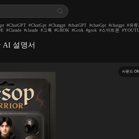
pt
#
ChatGPT
#
ChatGpt
#
Chatgpt
#
chatGPT
#
chatGpt
#
chatgpt
#
유튜
DE
#
Claude
#
claude
#
그록
#
GROK
#
Grok
#
grok
#
스마트폰
#
YOUT
AI 설명서
사운드 O