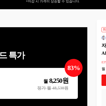
마감 시 가격이 상승할 수 있습니다.
최
자
A
드 특가
83
83
%
월
8,250
원
월
정가 월
48,530
원