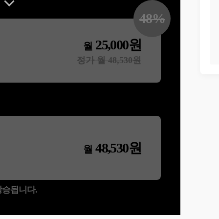
48
%
25,000
원
월
정가 월
48,530
원
48,530
원
월
 상승됩니다.