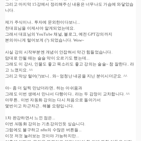
그리고 마지막 15강에서 정리해주신 내용은 너무나도 가슴에 와닿았습
니다.
제가 주식이나.. 투자에 문외한이다보니...
천대표님을 이제서야 알게되었는데요.
그래서 대표님의 YouTube 채널, 블로그, 예전 GPT강의까지
본의아니게 털어보게 (?) 되었습니다. Wow~
사실 강의 시작부분엔 개념이 안잡혀서 약간 힘들었습니다.
맘대로 안될 때는 슬슬 약이 오르기도 했는데...
그래도 이 강사, 인물도 좋고 목소리도 좋고 강의는 술술~ 참 잘한다.. 라
고 느꼈지요. ^^
그리고 막상 털어(?)보니.. 와~ 엄청난 내공을 지닌 분이시더군요. ^^
아~ 좀 더 일찍 만났더라면.. 하는 아쉬움과
그래도 이번 생에서 만나서 다행이다.. 라는 두 감정이 교차합니다. ^^
아무튼.. 이번 자동화 강의는 다시 처음으로 돌아가서
몇번이고 차근차근.. 해볼 요량입니다.
1차 완강하면서 느낀 점은...
이번 AI동화 강의는 기초강의인듯 싶습니다.
그럼에도 불구하고 n8n의 수많은 버튼들...
이것 저것 눌러보는 것이야 가능하지만...