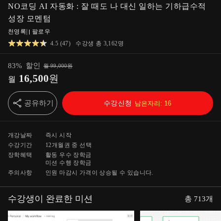
NO코딩 AI 자동화 : 잘 때도 나 대신 일하는 기하급수적
성장 모멘텀
천영록
|
팔로우
4.5
(
47
)
수강생 총
3,162
명
83
%
할인
월
99,000
원
16,500
원
월
공유하기
수강신청
남은자리:
16
개강날짜
즉시 시작
수강기간
12개월
권 중 선택
장학혜택
활동 우수 장학금
미션 수행 장학금
주의사항
인원 마감시 가격이 상승될 수 있습니다.
수강생이 완료한 미션
총
713
개