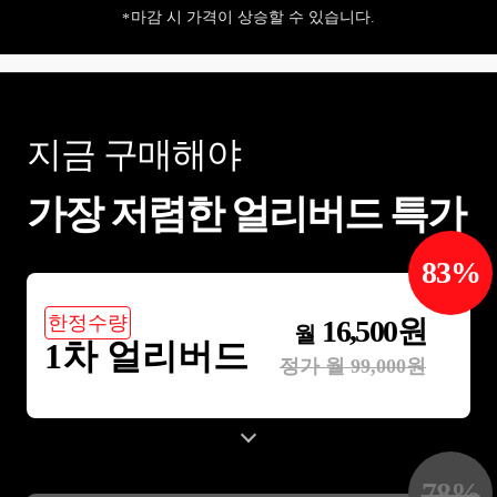
마감 시 가격이 상승할 수 있습니다.
지금 구매해야
가장 저렴한 얼리버드 특가
83
%
한정수량
16,500
원
월
1차 얼리버드
정가 월
99,000
원
78
%