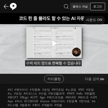
로그인
클래스 개설
사운드 ON
Play
Video
커리큘럼
다음 강의
#
AI
#
에이아이
#
자동화
#
코딩
#
NO코딩
#
노코딩
#
NO
#
코딩
#
노
#
코딩
#
비즈니스
#
사업
#
워크플로우
#
N8N
#
n8n
#
엔팔엔
#
챗GPT
#
챗gpt
#
GPT
#
gpt
#
메이크닷컴
#
MAKE
#
메이크
#
API
#
api
#
커서
#
CURSOR
#
cursor
#
에이아이
#
천영록
#
천대표
#
ai
#
시스템
#
컴퓨터
#
취미
#
개발자
#
개발