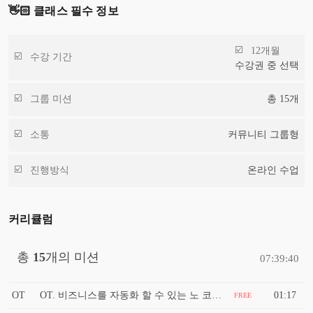
👋🏻 클래스 필수 정보
12개월
수강 기간
수강권 중 선택
그룹 미션
총
15
개
소통
커뮤니티 그룹형
진행방식
온라인 수업
커리큘럼
총
15
개의 미션
07:39:40
OT
OT. 비즈니스를 자동화 할 수 있는 노 코드 AI 솔루션
01:17
FREE