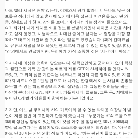
나도 빨리 시작은 해야 겠는데, 이제와서 뭔가 할라니 너무나도 많은 정
보들은 정리되지 않고 혼재해 있기에 더욱 접근에 어려움을 느끼던 와
중, 천대표님의 첫 AI 강의를 보며.. ‘이거다!’ 라는 생각이 들었었어요.
여기저기서 내가 제대로 배울 정보를 분별해가면서 아까운 시간을 허비
하고 싶지 않았고, 시행착오도 최대한 줄이고 싶다는 내 열망을 가장 정
확하고 빠르게 해결해 줄 것이라는 믿음도 있었습니다. (과거 천대표님
의 유튜브 채널을 오래 봐왔던 팬으로서 가질 수 있는 희망이었습니다.)
“강의에서도 언급하지만, 우리에게 가장 소중한 것은 ‘시간’이니까요.”
역시나 내 예상은 정확히 맞았습니다. 일목요연하고 군더더기 없이 핵심
과 꿀팁으로 가득 찬 강의는 빠르게 저를 GPT와 AI세계에 잘 안착시켜
주었고, 그 뒤의 삶은 기존과는 너무나도 확연히 다른 영역이었죠. 지금
6가지 비즈니스를 1인 법인으로 해 나가는 환경에서 이는 사업의 존망을
좌우할 수 있는 핵심역량으로 자리 잡았습니다. 그동안 어려움을 겪는
다양한 분야에서 GPT, 제미나이, 퍼플렉시티, 클로드, 그록 등.. 저에게는
뛰어난 C레벨의 임원들이 함께하는 기분이었어요.
하지만, 어느 날 우리나라 AI의 거목이라 할 수 있는 박태웅 의장님의 발
언이 저를 한번 더 고민하게 만들게 했습니다. “누군가는 AI의 도움으로
3배의 생산성 향상이 있는데, 이 것을 아주 잘 활용하면 30배, 300배의
향상을 느낀다.”는 말씀이었죠. 스스로를 돌아보게 되었습니다. ‘아무리
봐도 난 30배는 커녕 5배? 정도가 아닐까…’하는 판단이 들었고, 이는 과