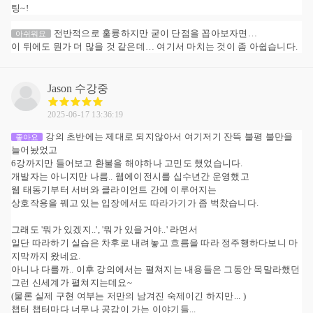
팅~!
전반적으로 훌륭하지만 굳이 단점을 꼽아보자면…
아쉬워요
이 뒤에도 뭔가 더 많을 것 같은데… 여기서 마치는 것이 좀 아쉽습니다.
Jason
수강중
2025-06-17 13:36:19
강의 초반에는 제대로 되지않아서 여기저기 잔뜩 불평 불만을
좋아요
늘어놨었고
6강까지만 들어보고 환불을 해야하나 고민도 했었습니다.
개발자는 아니지만 나름.. 웹에이전시를 십수년간 운영했고
웹 태동기부터 서버와 클라이언트 간에 이루어지는
상호작용을 꿰고 있는 입장에서도 따라가기가 좀 벅찼습니다.
그래도 '뭐가 있겠지..', '뭐가 있을거야..' 라면서
일단 따라하기 실습은 차후로 내려놓고 흐름을 따라 정주행하다보니 마
지막까지 왔네요.
아니나 다를까.. 이후 강의에서는 펼쳐지는 내용들은 그동안 목말라했던
그런 신세계가 펼쳐지는데요~
(물론 실제 구현 여부는 저만의 남겨진 숙제이긴 하지만... )
챕터 챕터마다 너무나 공감이 가는 이야기들...