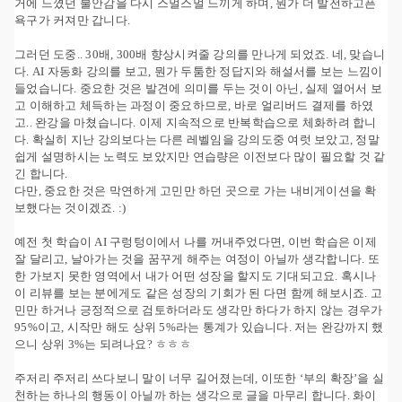
거에 느꼈던 불안감을 다시 스멀스멀 느끼게 하며, 뭔가 더 발전하고픈
욕구가 커져만 갑니다.
그러던 도중.. 30배, 300배 향상시켜줄 강의를 만나게 되었죠. 네, 맞습니
다. AI 자동화 강의를 보고, 뭔가 두툼한 정답지와 해설서를 보는 느낌이
들었습니다. 중요한 것은 발견에 의미를 두는 것이 아닌, 실제 열어서 보
고 이해하고 체득하는 과정이 중요하므로, 바로 얼리버드 결제를 하였
고.. 완강을 마쳤습니다. 이제 지속적으로 반복학습으로 체화하려 합니
다. 확실히 지난 강의보다는 다른 레벨임을 강의도중 여럿 보았고, 정말
쉽게 설명하시는 노력도 보았지만 연습량은 이전보다 많이 필요할 것 같
긴 합니다.
다만, 중요한 것은 막연하게 고민만 하던 곳으로 가는 내비게이션을 확
보했다는 것이겠죠. :)
예전 첫 학습이 AI 구렁텅이에서 나를 꺼내주었다면, 이번 학습은 이제
잘 달리고, 날아가는 것을 꿈꾸게 해주는 여정이 아닐까 생각합니다. 또
한 가보지 못한 영역에서 내가 어떤 성장을 할지도 기대되고요. 혹시나
이 리뷰를 보는 분에게도 같은 성장의 기회가 된 다면 함께 해보시죠. 고
민만 하거나 긍정적으로 검토하더라도 생각만 하다가 하지 않는 경우가
95%이고, 시작만 해도 상위 5%라는 통계가 있습니다. 저는 완강까지 했
으니 상위 3%는 되려나요? ㅎㅎㅎ
주저리 주저리 쓰다보니 말이 너무 길어졌는데, 이또한 ‘부의 확장’을 실
천하는 하나의 행동이 아닐까 하는 생각으로 글을 마무리 합니다. 화이