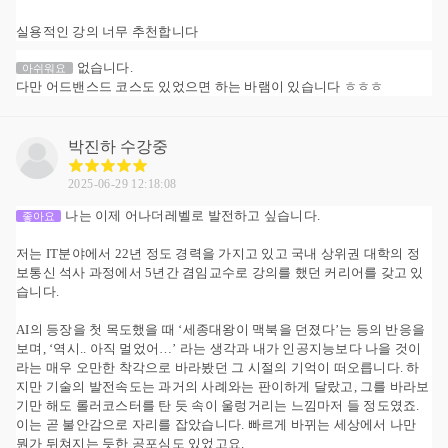
실용적인 강의 너무 추천합니다
없습니다.
아쉬워요
다만 어드밴스드 코스도 있었으면 하는 바램이 있습니다 ㅎㅎㅎ
박진하
수강중
2025-06-29 12:18:08
나는 이제 어나더레벨로 발전하고 싶습니다.
좋아요
저는 IT분야에서 22년 정도 경력을 가지고 있고 국내 상위권 대학의 정
보통신 석사 과정에서 5년간 겸임교수로 강의를 했던 커리어를 갖고 있
습니다.
AI의 등장을 첫 목도했을 때 ‘세종대왕이 맥북을 던졌다’는 등의 반응을
보며, ‘역시.. 아직 멀었어…’ 라는 생각과 내가 인공지능보다 나을 것이
라는 매우 오만한 착각으로 바라봤던 그 시절의 기억이 떠오릅니다. 하
지만 기술의 발전속도는 과거의 사례와는 판이하게 달랐고, 그를 바라보
기만 해도 롤러코스터를 탄 듯 속이 울렁거리는 느낌마저 들 정도였죠.
이는 곧 불안감으로 자리를 잡았습니다. 빠르게 바뀌는 세상에서 나만
뭔가 뒤쳐지는 듯한 공포심도 있었고요.