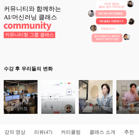
커뮤니티와 함께하는
AI/머신러닝
클래스
커뮤니티형 그룹 클래스
수강 후 우리들의 변화
매일 해야 하는
AI로 자동화 하
50대 서비스업
코딩 몰라도
일들이 귀찮고
니까 돈과 시간
종사자지만 사
분야에서
지겨워요
적 여유가 생겼
업을 자동화했
자동화 전
습니다
어요
예요
강의 영상
리뷰
커리큘럼
클래스 소개
추천
(47)