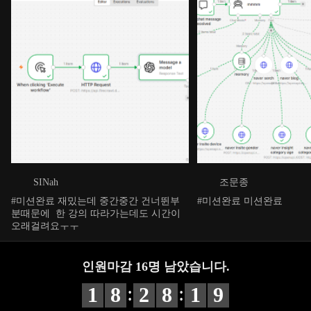
SINah
조문종
#미션완료 재밌는데 중간중간 건너뛴부
#미션완료 미션완료
분때문에 한 강의 따라가는데도 시간이
오래걸려요ㅜㅜ
인원마감
16
명 남았습니다.
:
:
1
8
2
8
1
6