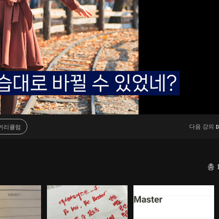
다음 강의
커리큘럼
총