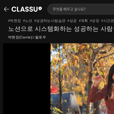
#
박현정
#
노션
#
성공하는사람습관
#
성공
#
계획
#
성장
#
시간
노션으로 시스템화하는 성공하는 사람
박현정(Carrie)
팔로우
|