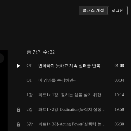
로그인
클래스 개설
총 강의 수:
22
N
OT
변화하지 못하고 계속 실패를 반복했던 이유
01:08
OT
이 강좌를 수강하면~
03:34
1강
파트1> 1강- 원하는 삶을 살기 위한 전제 조건 - Life Management System (DAR System)
10:14
2강
파트1> 2강-Destination(목적지 설정하기) - To be map, 관심목록 세팅하기 (학습자료-노션템플릿 정보 포함)
19:58
3강
파트1> 3강-Acting Power(실행력 높이기) - 저항을 극복하는 실행 전략
06:30