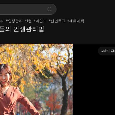
관리
#
인생관리
#
J형
#
마인드
#
신년목표
#
새해계획
들의 인생관리법
사운드 O