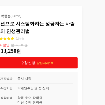
박현정(Carrie)
션으로 시스템화하는 성공하는 사람
의 인생관리법
5.0
(
4
)
%
할인
월
37,500
원
13,250
원
수강신청
남은자리:
9
개강날짜
즉시 시작
수강기간
12개월
수강권 중 선택
장학혜택
활동 우수 장학금
미션 수행 장학금