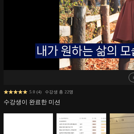
5.0
(
4
)
수강생 총
22
명
수강생이 완료한 미션