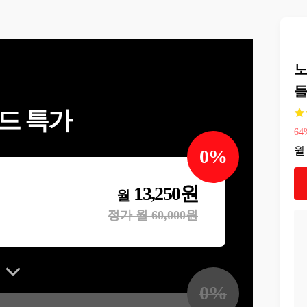
노
들
드 특가
64
월
0
%
13,250
원
월
정가 월
60,000
원
0
%