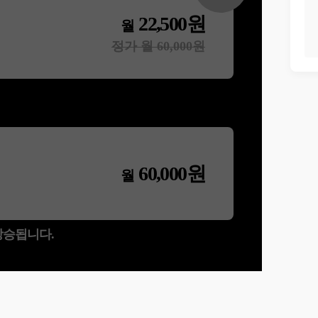
22,500
원
월
정가 월
60,000
원
60,000
원
월
 상승됩니다.