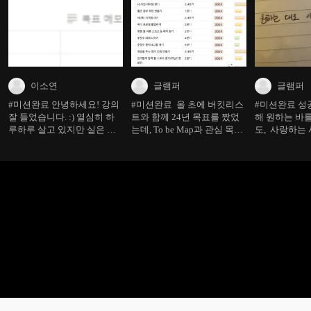
이소연
글램퍼
글램퍼
#미션완료 안녕하세요! 강의
#미션완료 올 초에 버킷리스
#미션완료 성
잘 들었습니다. :) 열심히 하
트와 함께 24년 목표를 짰었
해 원하는 바
루하루 살고 있지만 실은 목
는데, To be Map과 관심 목록
도, 사랑하는 
표없이, 그저 흘러가는데로
을 작성해보니 기존보다 더욱
은 시간을 보
살고 있다는 것을 간과해왔습
깔끔한 형태로 정리 되었네
니다. 좀더 베이직하게 제 자
요. 기존 버킷리스트도 To be
신을 들여다보고 성장할 수
Map에 대조해서 생각해보니
있도록 잘 실천해보겠습니다.
너무 막연하게 하고 싶다고
생각한 내용들이 많았어서,
우선순위에 따라 많이 제거하
였습니다. 시간은 유한하니까
요. 오늘도 너무 알찼고, 다
음 수업도 너무 기대됩니다.