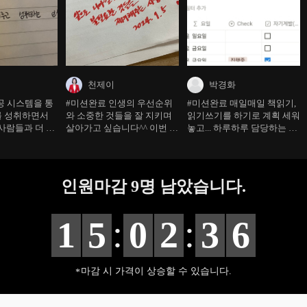
천제이
박경화
공 시스템을 통
#미션완료 인생의 우선순위
#미션완료 매일매일 책읽기,
를 성취하면서
와 소중한 것들을 잘 지키며
읽기쓰기를 하기로 계획 세워
사람들과 더 많
살아가고 싶습니다^^ 이번 강
놓고... 하루하루 담당하는 일
내고 싶습니다.
의를 계기로 시간과 장소에
하면서 넘어가 버리기도 하
구애받지 않고 일과 삶이 조
고... 이런 나를 자책하기도 하
화로운 시스템을 만들고 싶습
고... 그래도 성장해 가려고 함
니다.
을....
인원마감
9
명 남았습니다.
:
:
1
5
0
2
3
4
마감 시 가격이 상승할 수 있습니다.