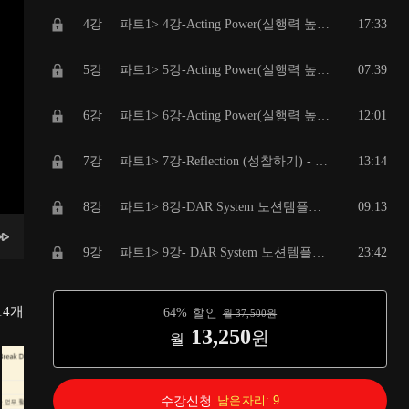
4강
파트1> 4강-Acting Power(실행력 높이기) - 저항을 극복하는 실행 전략 1) 적고 : 할 일 리스트, 루틴 관리
17:33
5강
파트1> 5강-Acting Power(실행력 높이기) - 저항을 극복하는 실행 전략 2) 쪼개고 : 일 쪼개기 (Work Breakdown Structure)
07:39
6강
파트1> 6강-Acting Power(실행력 높이기) - 저항을 극복하는 실행 전략 3) 분출하고 : 일의 가치에 따라 몰입하는 분출기법
12:01
7강
파트1> 7강-Reflection (성찰하기) - 꾸준히 행복하게 DAR System을 운영하는 비결
13:14
8강
파트1> 8강-DAR System 노션템플릿 활용법 - To be map, 관심목록
09:13
9강
파트1> 9강- DAR System 노션템플릿 활용법 - 3 Go 전략을 위한 템플릿
23:42
10강
파트1> 10강 - DAR System 노션템플릿 활용법 - 대시보드(Dashboard ) 활용법
13:24
14
개
64
%
할인
월
37,500
원
13,250
원
월
11강
파트2>1강 - 노션 핵심 기능 익히기 - 노션 가입과 인터페이스 이해
18:30
12강
파트2>2강- 노션 핵심 기능 익히기 - 노션 블록 입력과 편집
23:05
수강신청
남은자리:
9