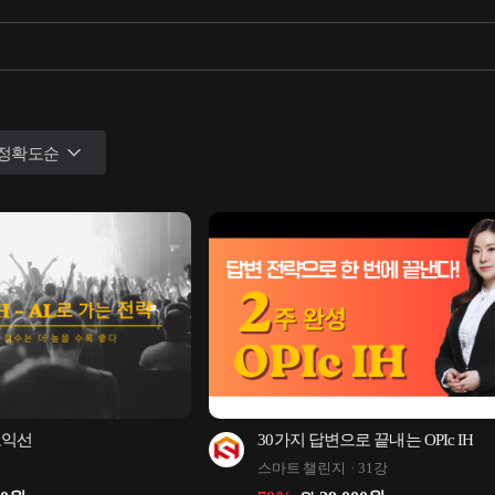
정확도순
고익선
30가지 답변으로 끝내는 OPIc IH
스마트 챌린지
31강