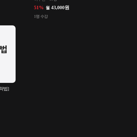
51
%
43,000
원
월
1
명 수강
공략법]