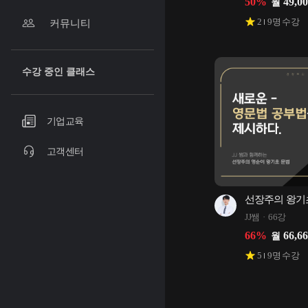
50
%
49,0
월
2
9
명 수강
커뮤니티
수강 중인 클래스
기업교육
고객센터
선장주의 왕기
JJ쌤
66강
66
%
66,6
월
5
9
명 수강