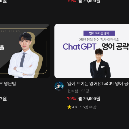
00
원
70
%
29,000
원
월
초 영문법
입이 트이는 영어 [ChatGPT 영어 
현석쌤
93강
67
원
70
%
29,000
원
월
4.8
715
명 수강