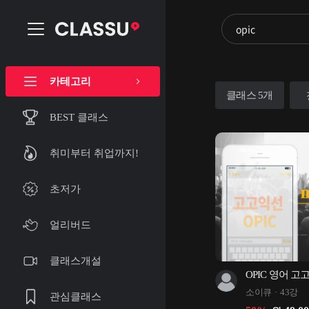
카테고리
클래스 5개
BEST 클래스
취미부터 취업까지!
초저가
얼리버드
클래스개설
OPIC 영어 고
소이큐
43강
관심클래스