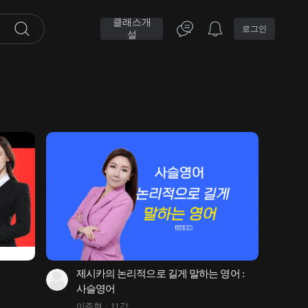
클래스개
로그인
설
제시카의 논리적으로 길게 말하는 영어 : 
사슬영어
이주현
11강