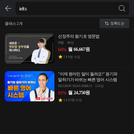
클래스 2개
정확도순
선장주의 왕기초 영문법
JJ쌤
66강
월
66,667
원
66
%
5
9
명 수강
"이제 원어민 말이 들려요!" 듣기와
말하기가 바뀌는 빠른 영어 시스템
NEGRON SEAN PABLO
134강
월
24,750
원
81
%
5
65
명 수강