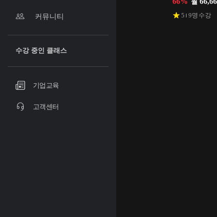
66
%
66,6
월
5
9
명 수강
커뮤니티
수강 중인 클래스
기업교육
고객센터