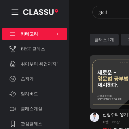
카테고리
클래스 1개
BEST 클래스
취미부터 취업까지!
초저가
얼리버드
클래스개설
선장주의 왕기
JJ쌤
66강
관심클래스