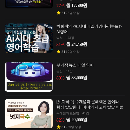
월
17,500
원
77
%
2
22
명 수강
빅희쌤의 <Ai시대 데일리영어-리부트!>
Ai영어
빅희
103강
월
24,750
원
81
%
5
19
명 수강
부기장 뉴스 매일 영어
동씽
11강
월
33,000
원
89
%
[넛지국수] 수개념과 문해력은 언어와
함께 발달한다! 아이의 사고력 발달 비법
주애쌤과 로운맘
41강
월
29,000
원
82
%
5
220
명 수강