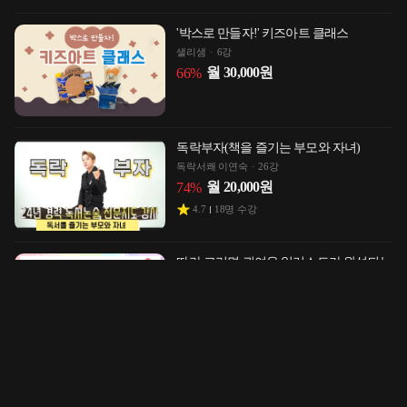
'박스로 만들자!' 키즈아트 클래스
샐리샘
6강
월
30,000
원
66
%
독락부자(책을 즐기는 부모와 자녀)
독락서쾌 이연숙
26강
월
20,000
원
74
%
4.7
18
명 수강
따라 그리면 귀여운 일러스트가 완성되는
왕초보 그림 그리기
정지혜
27강
월
25,000
원
57
%
5
32
명 수강
쉽고 간단한 아이반찬레시피
가정집밥
21강