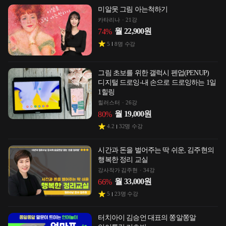
미알못 그림 아는척하기
카타리나
21강
월
22,900
원
74
%
5
8
명 수강
그림 초보를 위한 갤럭시 펜업(PENUP)
디지털 드로잉-내 손으로 드로잉하는 1일
1힐링
힐러스터
26강
월
19,000
원
80
%
4.2
32
명 수강
시간과 돈을 벌어주는 딱 쉬운, 김주현의
행복한 정리 교실
강사작가 김주현
34강
월
33,000
원
66
%
5
23
명 수강
터치아이 김승언 대표의 쫑알쫑알