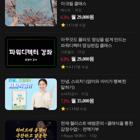
아크릴 클래스
에시드
16강
월
29,000
원
63
%
5
51
명 수강
아무것도 몰라도 영상을 쉽게 만드는
파워디렉터 영상편집 클래스
그린필드
21강
월
29,000
원
63
%
4.8
27
명 수강
안녕, 스피치! (엄마와 아이가 행복한
말하기)
스피치강사
51강
월
35,000
원
72
%
4.5
8
명 수강
천재 첼리스트 배범준의 <클래식을 통한
감정수업> : 전액기부
☆Happy MOM☆
13강