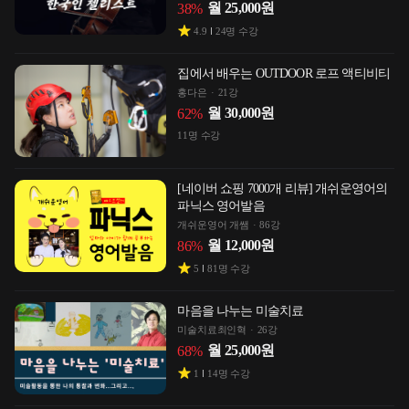
월
25,000
원
38
%
4.9
24
명 수강
집에서 배우는 OUTDOOR 로프 액티비티
홍다은
21강
월
30,000
원
62
%
11
명 수강
[네이버 쇼핑 7000개 리뷰] 개쉬운영어의
파닉스 영어발음
개쉬운영어 개쌤
86강
월
12,000
원
86
%
5
81
명 수강
마음을 나누는 미술치료
미술치료최인혁
26강
월
25,000
원
68
%
1
14
명 수강