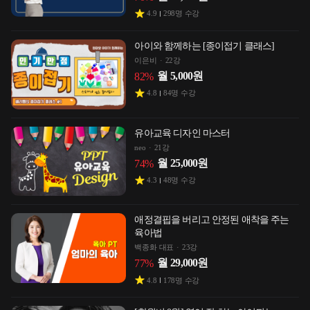
4.9
298
명 수강
아이와 함께하는 [종이접기 클래스]
이은비
22강
월
5,000
원
82
%
4.8
84
명 수강
유아교육 디자인 마스터
neo
21강
월
25,000
원
74
%
4.3
48
명 수강
애정결핍을 버리고 안정된 애착을 주는
육아법
백종화 대표
23강
월
29,000
원
77
%
4.8
178
명 수강