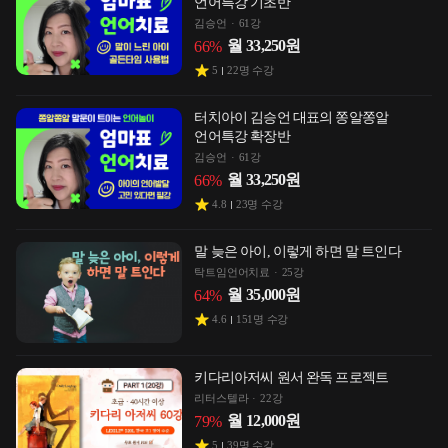
언어특강 기초반
김승언
61강
월
33,250
원
66
%
5
22
명 수강
터치아이 김승언 대표의 쫑알쫑알
언어특강 확장반
김승언
61강
월
33,250
원
66
%
4.8
23
명 수강
말 늦은 아이, 이렇게 하면 말 트인다
탁트임언어치료
25강
월
35,000
원
64
%
4.6
151
명 수강
키다리아저씨 원서 완독 프로젝트
리터스텔라
22강
월
12,000
원
79
%
5
39
명 수강