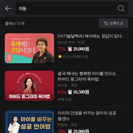
클래스 53개
정확도순
[아기발달백과] 육아에는 정답이 있다.
김수연 박사
42강
월
29,000
원
77
%
4.9
1,264
명 수강
결국 해내는 행복한 아이를 만드는
하버드 동그라미 육아법
지니킴
28강
월
16,500
원
83
%
46
명 수강
아이의 인생을 바꾸는 엄마의 성공
말센스
하임당
28강
월
29,000
원
70
%