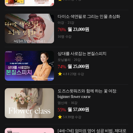
다이소 색연필로 그리는 인물 초상화
아강
21강
월
23,000
원
76
%
16
명 수강
상대를 사로잡는 본질스피치
모닝블리
20강
월
25,000
원
74
%
4.8
23
명 수강
도즈스윗워즈와 함께 하는 꽃 여정:
biginner flower course
염신애
16강
월
57,000
원
55
%
5
39
명 수강
[4세~7세] 엄마표 영어 성공 비법, 제대로