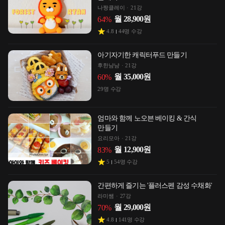
나짱클레이
21강
월
28,900
원
64
%
4.8
44
명 수강
아기자기한 캐릭터푸드 만들기
후한냠냠
21강
월
35,000
원
60
%
29
명 수강
엄마와 함께 노오븐 베이킹 & 간식
만들기
요리모아
21강
월
12,900
원
83
%
5
54
명 수강
간편하게 즐기는 '플러스펜 감성 수채화'
라미쌤
27강
월
29,000
원
70
%
4.8
141
명 수강