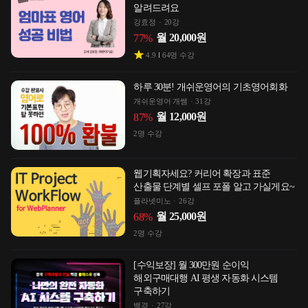
알려드려요
강효정
20강
월
20,000
원
77
%
4.9
64
명 수강
하루 30분! 개쉬운영어의 기초영어회화
개쉬운영어 개쌤
31강
월
12,000
원
87
%
2
명 수강
웹기획자세요? 커리어 확장과 표준
산출물 단계별 셀프 포폴 알고 가실게요~
플라넷미노
26강
월
25,000
원
68
%
2
명 수강
[수익보장] 월 300만원 순이익
해외구매대행 AI 평생 자동화 시스템
구축하기
백경
27강