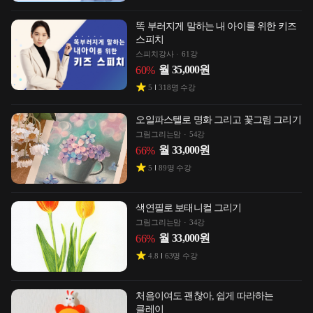
똑 부러지게 말하는 내 아이를 위한 키즈
스피치
스피치강사
61강
월
35,000
원
60
%
5
318
명 수강
오일파스텔로 명화 그리고 꽃그림 그리기
그림그리는맘
54강
월
33,000
원
66
%
5
89
명 수강
색연필로 보태니컬 그리기
그림그리는맘
34강
월
33,000
원
66
%
4.8
63
명 수강
처음이여도 괜찮아, 쉽게 따라하는
클레이