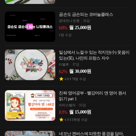
곰손도 금손되는 코바늘클래스
공대언니 린짱
25강
월
25,000
원
68
%
1
명 수강
일상에서 느낄수 있는 작지만(小) 웃음이
있는(笑), 나만의 프랑스 자수
리밸류
37강
월
30,000
원
62
%
4.8
78
명 수강
진짜 영어공부 - 빨강머리 앤 영어 원서
읽기 part 1
리터스텔라
32강
월
15,000
원
83
%
4.9
590
명 수강
네모난 캔버스에 따뜻한 풍경을 담아,