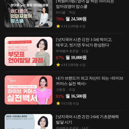
[학원비 0원] 영어 잘 하는 아이되는
엄마표영어 맘스쿨
바다별
70강
월
24,500
원
79
%
4.4
2,190
명 수강
[넛지국어 시즌 1] 만 1-5세 먹이고,
재우고, 씻기면 두뇌가 완성된다
주애쌤과 로운맘
12강
월
10,000
원
87
%
4.9
2,983
명 수강
내가 브랜드가 되고 자산이 되는 <라이브
커머스 실전 백서>
고윤정
31강
월
16,500
원
81
%
5
15
명 수강
[넛지국어 시즌 2] 만 2-6세 기초문해력
발달 시기
주애쌤과 로운맘
14강