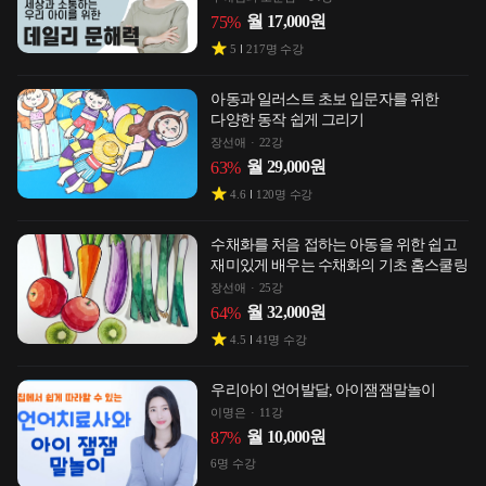
월
17,000
원
75
%
5
217
명 수강
아동과 일러스트 초보 입문자를 위한
다양한 동작 쉽게 그리기
장선애
22강
월
29,000
원
63
%
4.6
120
명 수강
수채화를 처음 접하는 아동을 위한 쉽고
재미있게 배우는 수채화의 기초 홈스쿨링
장선애
25강
월
32,000
원
64
%
4.5
41
명 수강
우리아이 언어발달, 아이잼잼말놀이
이명은
11강
월
10,000
원
87
%
6
명 수강