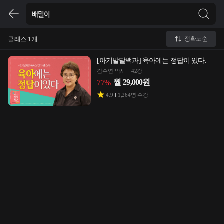
클래스 1개
정확도순
[아기발달백과] 육아에는 정답이 있다.
김수연 박사
42강
월
29,000
원
77
%
4.9
1,264
명 수강