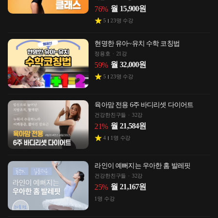
월
15,900
원
76
%
5
23
명 수강
현명한 유아~유치 수학 코칭법
정용호
21강
월
32,000
원
59
%
5
23
명 수강
육아맘 전용 6주 바디리셋 다이어트
건강한친구들
32강
월
21,584
원
21
%
4
1
명 수강
라인이 예뻐지는 우아한 홈 발레핏
건강한친구들
32강
월
21,167
원
25
%
1
명 수강