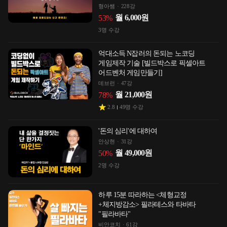
형아쌤
228강
월
6,000
원
53
%
3
명 수강
억대소득 N잡러의 돈되는 노코딩
게임제작 기술 [빌드박스로 픽셀아트
어드벤처 게임만들기]
데브런
47강
월
21,000
원
78
%
2.8
49
명 수강
'돈의 심리'에 대하여
안상현
31강
월
49,000
원
50
%
2
명 수강
하루 15분 따라하는 <체형교정
+체지방감소> 필라테스와 타바타
"필라바타"
비안코치
61강