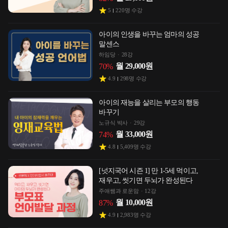
5
220
명 수강
아이의 인생을 바꾸는 엄마의 성공
말센스
하임당
28강
월
29,000
원
70
%
4.9
298
명 수강
아이의 재능을 살리는 부모의 행동
바꾸기
노규식 박사
29강
월
33,000
원
74
%
4.8
5,409
명 수강
[넛지국어 시즌 1] 만 1-5세 먹이고,
재우고, 씻기면 두뇌가 완성된다
주애쌤과 로운맘
12강
월
10,000
원
87
%
4.9
2,983
명 수강