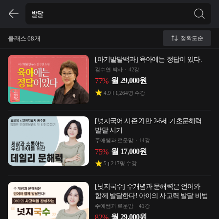
클래스 68개
정확도순
[아기발달백과] 육아에는 정답이 있다.
김수연 박사
42강
월
29,000
원
77
%
4.9
1,264
명 수강
[넛지국어 시즌 2] 만 2-6세 기초문해력
발달 시기
주애쌤과 로운맘
14강
월
17,000
원
75
%
5
217
명 수강
[넛지국수] 수개념과 문해력은 언어와
함께 발달한다! 아이의 사고력 발달 비법
주애쌤과 로운맘
41강
월
29,000
원
82
%