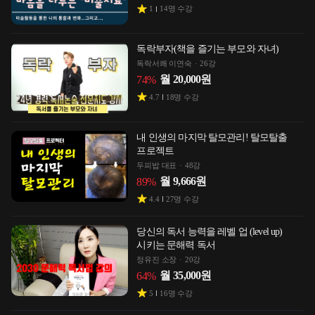
1
14
명 수강
독락부자(책을 즐기는 부모와 자녀)
독락서쾌 이연숙
26강
월
20,000
원
74
%
4.7
18
명 수강
내 인생의 마지막 탈모관리! 탈모탈출
프로젝트
두피밥 대표
48강
월
9,666
원
89
%
4.4
27
명 수강
당신의 독서 능력을 레벨 업 (level up)
시키는 문해력 독서
정유진 소장
20강
월
35,000
원
64
%
5
16
명 수강