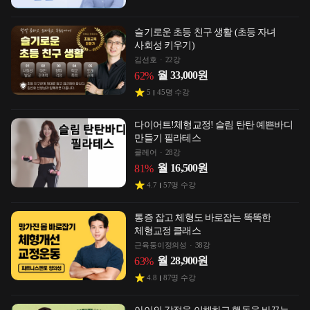
슬기로운 초등 친구 생활 (초등 자녀
사회성 키우기)
김선호
22강
월
33,000
원
62
%
5
45
명 수강
다이어트!체형교정! 슬림 탄탄 예쁜바디
만들기 필라테스
클레어
28강
월
16,500
원
81
%
4.7
57
명 수강
통증 잡고 체형도 바로잡는 똑똑한
체형교정 클래스
근육둥이정의성
38강
월
28,900
원
63
%
4.8
87
명 수강