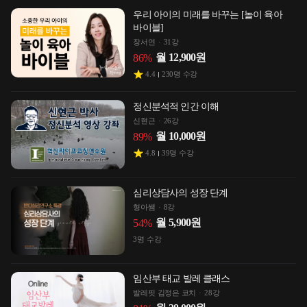
우리 아이의 미래를 바꾸는 [놀이 육아
바이블]
장서연
31강
월
12,900
원
86
%
4.4
230
명 수강
정신분석적 인간 이해
신현근
26강
월
10,000
원
89
%
4.8
39
명 수강
심리상담사의 성장 단계
형아쌤
8강
월
5,900
원
54
%
3
명 수강
임산부 태교 발레 클래스
발레핏 김정은 코치
28강