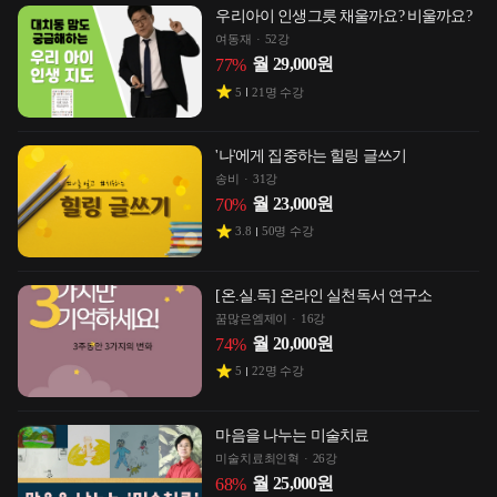
우리아이 인생그릇 채울까요? 비울까요?
여동재
52강
월
29,000
원
77
%
5
21
명 수강
'나'에게 집중하는 힐링 글쓰기
송비
31강
월
23,000
원
70
%
3.8
50
명 수강
[온.실.독] 온라인 실천독서 연구소
꿈많은엠제이
16강
월
20,000
원
74
%
5
22
명 수강
마음을 나누는 미술치료
미술치료최인혁
26강
월
25,000
원
68
%