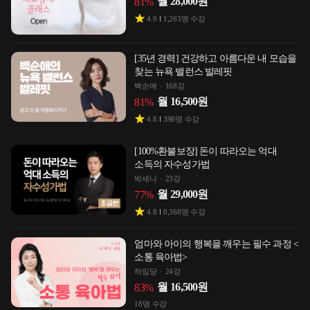
월
28,000
원
81
%
4.9
1,263
명 수강
[35년 경력] 건강하고 아름다운 내 모습을
찾는 뉴욕 밸런스 발레핏
백순애
168강
월
16,500
원
81
%
4.8
398
명 수강
[100%환불보장] 돈이 따라오는 억대
소득의 자수성가법
박세니
23강
월
29,000
원
77
%
4.8
8,368
명 수강
엄마와 아이의 행복을 깨우는 필수 과정 <
소통 육아법>
하임당
24강
월
16,500
원
83
%
18
명 수강