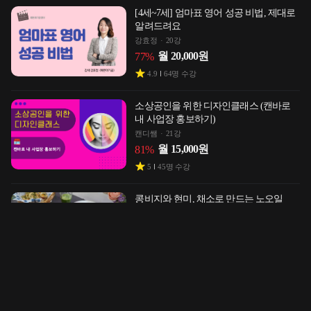
[4세~7세] 엄마표 영어 성공 비법, 제대로
알려드려요
강효정
20강
월
20,000
원
77
%
4.9
64
명 수강
소상공인을 위한 디자인클래스 (캔바로
내 사업장 홍보하기)
캔디쌤
21강
월
15,000
원
81
%
5
45
명 수강
콩비지와 현미, 채소로 만드는 노오일
노슈가 비건빵
리나스빈
27강
월
26,000
원
73
%
4.9
45
명 수강
부모 기본기를 다지는 필수문답 10
자람패밀리
11강