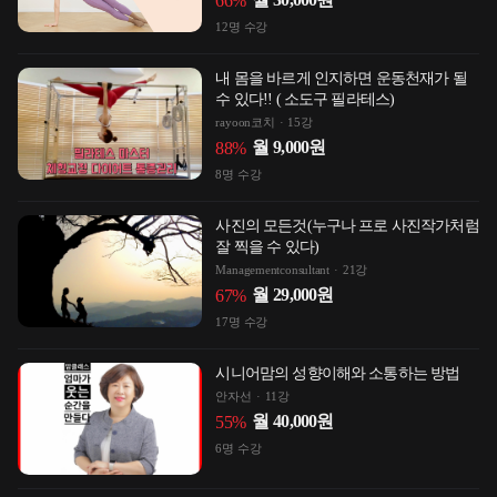
66
%
12
명 수강
내 몸을 바르게 인지하면 운동천재가 될
수 있다!! ( 소도구 필라테스)
rayoon코치
15강
월
9,000
원
88
%
8
명 수강
사진의 모든것(누구나 프로 사진작가처럼
잘 찍을 수 있다)
Managementconsultant
21강
월
29,000
원
67
%
17
명 수강
시니어맘의 성향이해와 소통하는 방법
안자선
11강
월
40,000
원
55
%
6
명 수강