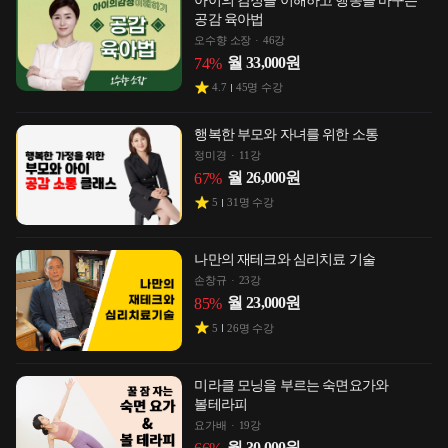
아이의 감정을 이해하고 행동을 바꾸는
공감 육아법
오수향 소장
46강
월
33,000
원
74
%
4.7
45
명 수강
행복한 부모와 자녀를 위한 소통
정미경
11강
월
26,000
원
67
%
5
31
명 수강
나만의 재테크와 심리치료 기술
손창규
23강
월
23,000
원
85
%
5
26
명 수강
미라클 모닝을 부르는 숙면요가와
볼테라피
요가배
19강
월
30,000
원