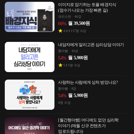
이미지로 암기하는 토플 배경지식
(점수가 나오는 가장 빠른 길)
크리스틴
46강
월
39,500
원
66
%
4.8
117
명 수강
내담자에게 알리고픈 심리상담 이야기
형아쌤
10강
월
5,900
원
54
%
5
5
명 수강
사랑하는 사람에게 상처 받았나요?
형아쌤
8강
월
5,900
원
54
%
4
명 수강
[월간형아쌤] 어디에도 없던 심리학
이야기 (매월 신규 컨텐츠가
업로드됩니다)