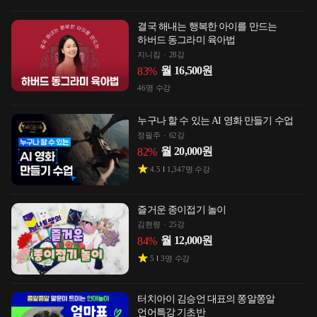
결국 해내는 행복한 아이를 만드는
하버드 동그라미 육아법
지니킴
28강
월
16,500
원
83
%
46
명 수강
누구나 할 수 있는 AI 영화 만들기 수업
정필주
62강
월
20,000
원
82
%
4.5
1,347
명 수강
즐거운 종이접기 놀이
김현령
25강
월
12,000
원
84
%
5
3
명 수강
터치아이 김승언 대표의 쫑알쫑알
언어특강 기초반