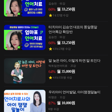
김승언
61강
월
33,250
원
66
%
5
22
명 수강
터치아이 김승언 대표의 쫑알쫑알
언어특강 확장반
김승언
61강
월
33,250
원
66
%
4.8
23
명 수강
말 늦은 아이, 이렇게 하면 말 트인다
탁트임언어치료
25강
월
35,000
원
64
%
4.6
151
명 수강
우리아이 언어발달, 아이잼잼말놀이
이명은
11강
월
10,000
원
87
%
6
명 수강