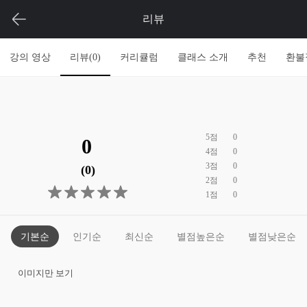
리뷰
강의 영상
리뷰(
0
)
커리큘럼
클래스 소개
추천
환불
5
점
0
0
4
점
0
3
점
0
(0)
2
점
0
1
점
0
기본순
인기순
최신순
별점높은순
별점낮은순
이미지만 보기