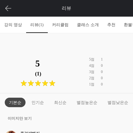
리뷰
강의 영상
리뷰(
1
)
커리큘럼
클래스 소개
추천
환불
5
점
1
5
4
점
0
3
점
0
(1)
2
점
0
1
점
0
기본순
인기순
최신순
별점높은순
별점낮은순
이미지만 보기