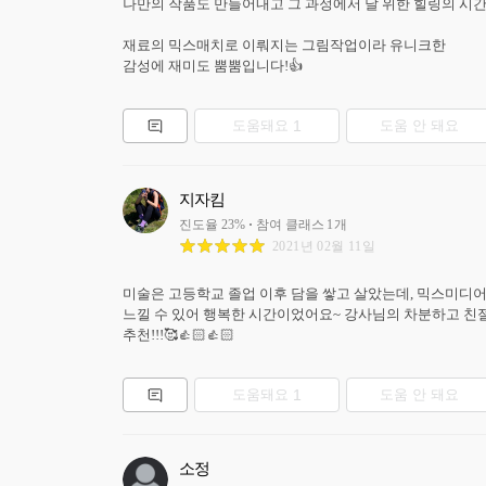
나만의 작품도 만들어내고 그 과정에서 날 위한 힐링의 시간
재료의 믹스매치로 이뤄지는 그림작업이라 유니크한

감성에 재미도 뿜뿜입니다!👍
도움돼요
1
도움 안 돼요
지자킴
진도율
23
%
참여 클래스
1
개
2021년 02월 11일
미술은 고등학교 졸업 이후 담을 쌓고 살았는데, 믹스미디어 아
느낄 수 있어 행복한 시간이었어요~ 강사님의 차분하고 친절
추천!!!🥰👍🏻👍🏻
도움돼요
1
도움 안 돼요
소정