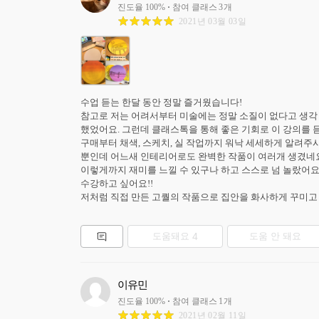
진도율
100
%
참여 클래스
3
개
2021년 03월 03일
수업 듣는 한달 동안 정말 즐거웠습니다!

참고로 저는 어려서부터 미술에는 정말 소질이 없다고 생각 
했었어요. 그런데 클래스톡을 통해 좋은 기회로 이 강의를 
구매부터 채색, 스케치, 실 작업까지 워낙 세세하게 알려주시
뿐인데 어느새 인테리어로도 완벽한 작품이 여러개 생겼네요 
이렇게까지 재미를 느낄 수 있구나 하고 스스로 넘 놀랐어요
수강하고 싶어요!!

저처럼 직접 만든 고퀄의 작품으로 집안을 화사하게 꾸미고 
도움돼요
4
도움 안 돼요
이유민
진도율
100
%
참여 클래스
1
개
2021년 02월 11일