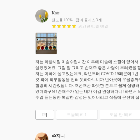
Kate
진도율
100
%
참여 클래스
3
개
2021년 03월 08일
저는 학창시절 미술수업시간 이후에 미술에 소질이 없어서 
살았었어요. 그림 잘 그리고 손재주 좋은 사람이 부러웠을 정
저는 미국에 살고있는데요, 작년부터 COVID-19때문에 1
것 외에 외부활동을 전혀 못하다보니까 번아웃에 우울증까지
힐링의 시간었답니다. 조곤조곤 따뜻한 톤으로 쉽게 설명해
있더라구요! 손재주가 없는 내가 이걸 완성하다니! 하면서 
수업 듣는동안 복잡한 감정은 잊어버리고 작품에 온전히 집
도움돼요
1
도움 안 돼요
쑤지니