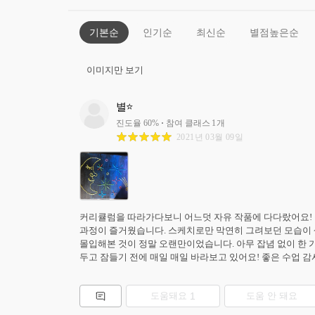
기본순
인기순
최신순
별점높은순
이미지만 보기
별
⭐
진도율
60
%
참여 클래스
1
개
2021년 03월 09일
커리큘럼을 따라가다보니 어느덧 자유 작품에 다다랐어요! 
과정이 즐거웠습니다. 스케치로만 막연히 그려보던 모습이 색
몰입해본 것이 정말 오랜만이었습니다. 아무 잡념 없이 한 가
두고 잠들기 전에 매일 매일 바라보고 있어요! 좋은 수업 감
도움돼요
1
도움 안 돼요