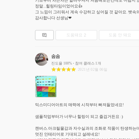
기초부터 차근차근 알려주셔서 처음해보는건데도 어렵지 않
정말...힐링타임이었어요👍

그 느낌이 그리워서 계속 수강하고 싶어질 것 같아요. 뱃속
감사합니다 선생님❤
도움돼요
2
도움 안 돼요
솜솜
진도율
100
%
참여 클래스
1
개
2021년 02월 06일
믹스미디어아트의 매력에 시작부터 빠져들었네요!

샘플작업부터가 너무나 힐링이 되고 즐겁거든요 :)

캔버스.아크릴물감과 자수실과의 조화로 작품이 탄생하는데 열
멋진 인테리어로 기대되고 설레네요!
