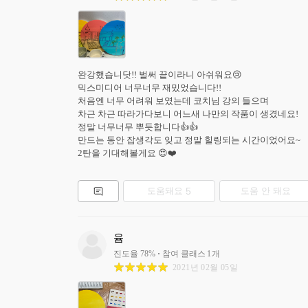
완강했습니닷!! 벌써 끝이라니 아쉬워요😢

믹스미디어 너무너무 재밌었습니다!! 

처음엔 너무 어려워 보였는데 코치님 강의 들으며 

차근 차근 따라가다보니 어느새 나만의 작품이 생겼네요!

정말 너무너무 뿌듯합니다👍👍 

만드는 동안 잡생각도 잊고 정말 힐링되는 시간이었어요~ 

2탄을 기대해볼게요 😍❤️
도움돼요
5
도움 안 돼요
윰
진도율
78
%
참여 클래스
1
개
2021년 02월 05일