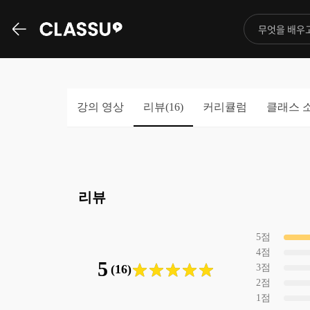
강의 영상
리뷰(
16
)
커리큘럼
클래스 
리뷰
5
점
4
점
5
(16)
3
점
2
점
1
점