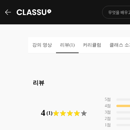
강의 영상
리뷰(
1
)
커리큘럼
클래스 소
리뷰
5
점
4
점
4
(1)
3
점
2
점
1
점