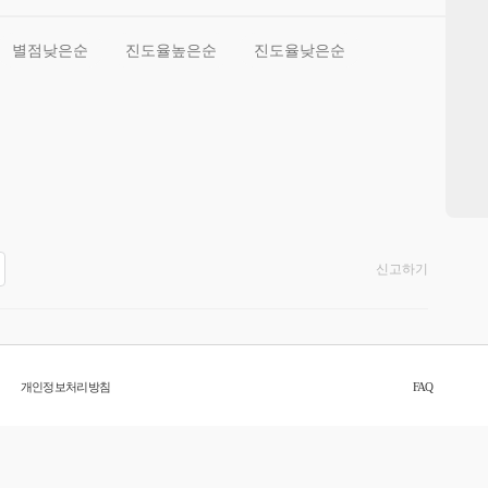
별점낮은순
진도율높은순
진도율낮은순
신고하기
개인정보처리방침
FAQ