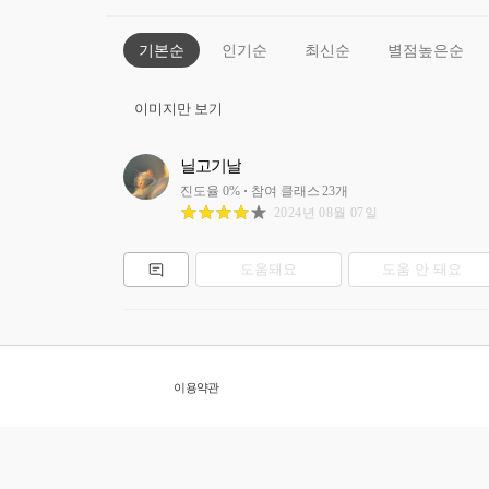
기본순
인기순
최신순
별점높은순
이미지만 보기
닐고기날
진도율
0
%
참여 클래스
23
개
2024년 08월 07일
도움돼요
도움 안 돼요
이용약관