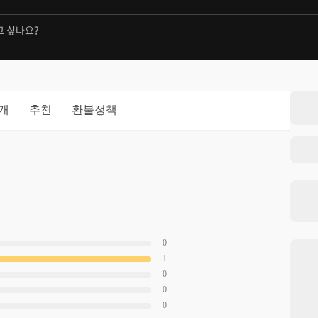
개
추천
환불정책
0
1
0
0
0