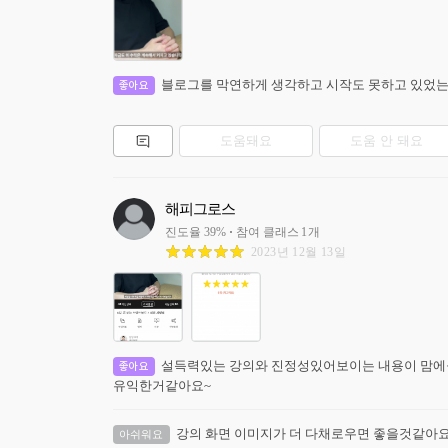
블로그를 막연하게 생각하고 시작도 못하고 있었는
좋아요
도움돼요
도움 안 돼요
해피그로스
진도율
39
%
참여 클래스
1
개
2023년 12월 13일
설득력있는 강의와 진정성있어보이는 내용이 맘에
좋아요
유익한거같아요~
강의 화면 이미지가 더 다채로우면 좋을것같아요
아쉬워요