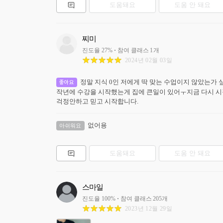
도움돼요
도움 안 돼요
찌미
진도율
27
%
참여 클래스
1
개
2024년 02월 03일
정말 지식 0인 저에게 딱 맞는 수업이지 않았는가 싶어
좋아요
작년에 수강을 시작했는게 집에 큰일이 있어ㅜ지금 다시 시작
걱정안하고 믿고 시작합니다. 
없어용
아쉬워요
도움돼요
도움 안 돼요
스마일
진도율
100
%
참여 클래스
205
개
2023년 12월 29일