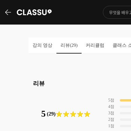
강의 영상
리뷰(
29
)
커리큘럼
클래스 
리뷰
5
점
4
점
5
(29)
3
점
2
점
1
점