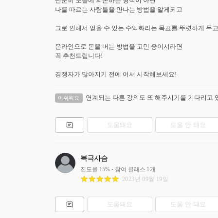
단순히 노출에 의존하는 형식이 아닌

나를 따르는 사람들을 만나는 방법을 알게되고

그로 인해서 얻을 수 있는 수익화라는 목표를 뚜렷하게 두고 진
온라인으로 돈을 버는 방법을 고민 중이시라면

꼭 추천드립니다!

경쟁자가 많아지기 전에 어서 시작해보세요!
연계되는 다른 강의도 또 해주시기를 기다리고
아쉬워요
도움돼요
도움 안 돼요
북극사슴
진도율
15
%
참여 클래스
1
개
2023년 09월 19일
도움돼요
도움 안 돼요