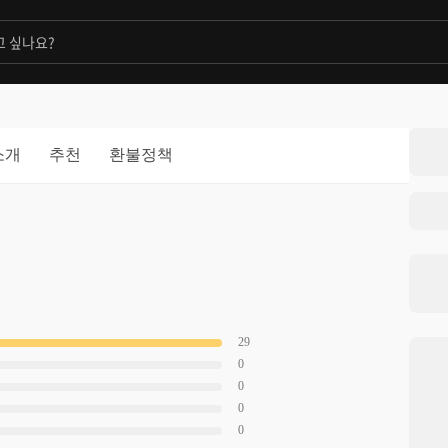
소개
추천
환불정책
29
0
0
0
0