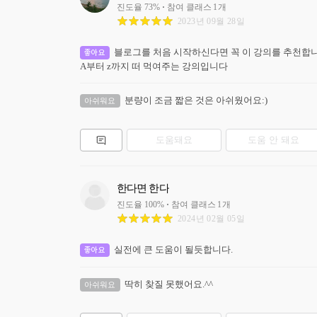
진도율
73
%
참여 클래스
1
개
2023년 09월 28일
블로그를 처음 시작하신다면 꼭 이 강의를 추천합니다
좋아요
A부터 z까지 떠 먹여주는 강의입니다 
분량이 조금 짧은 것은 아쉬웠어요:)
아쉬워요
도움돼요
도움 안 돼요
한다면 한다
진도율
100
%
참여 클래스
1
개
2024년 02월 05일
실전에 큰 도움이 될듯합니다.
좋아요
딱히 찾질 못했어요.^^
아쉬워요