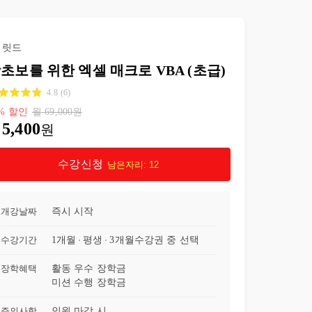
24강
내 이름을 불러줘(call 명령어)
04:39
릿드
25강
우리는 함께(with문)
03:48
초보를 위한 엑셀 매크로 VBA (초급)
26강
데이터 가공하기(1/3)
10:15
4.8
(
6
)
%
할인
월
69,000
원
5,400
27강
데이터 가공하기(2/3)
09:47
원
28강
데이터 가공하기(3/3)
09:56
수강신청
남은자리:
12
29강
부록1. 코드 한줄씩 실행하기
05:36
개강날짜
즉시 시작
30강
부록2. 서브루틴 괄호의 비밀
07:56
수강기간
1개월
평생
3개월
수강권 중 선택
31강
부록3. 파일 내용 합치기
14:00
장학혜택
활동 우수 장학금
미션 수행 장학금
32강
부록4. 모든 엑셀 파일에서 사용 가능한 매크로 만들기
09:24
주의사항
인원 마감 시