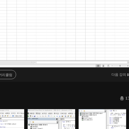
다음 강의
커리큘럼
총
1