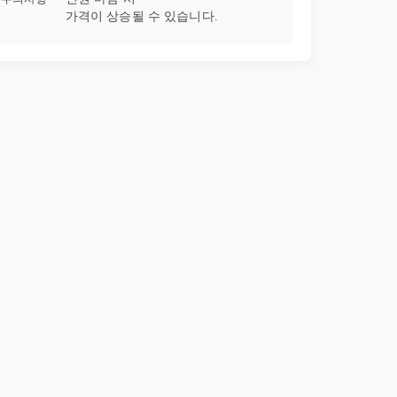
가격이 상승될 수 있습니다.
33강
미리보는 중급 강좌 01. 변수도 모양이 있다(자료형)
08:44
34강
미리보는 중급 강좌 02. 서브루틴과 함수
08:52
35강
미리보는 중급 강좌 03. 엑셀함수 제작하기(AGE)
06:33
36강
미리보는 중급 강좌 04. 엑셀함수 제작하기(TEXTJOIN)
14:25