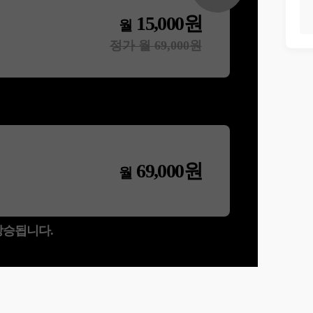
15,000
원
월
정가 월
69,000
원
69,000
원
월
 상승됩니다.