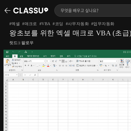
#
엑셀
#
매크로
#
VBA
#
코딩
#
사무자동화
#
업무자동화
왕초보를 위한 엑셀 매크로 VBA (초급
릿드
팔로우
|