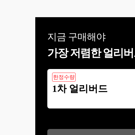
워크북 = ActiveWorkbook
Set 현재시트 = 현재워크
북.Sheets(1) Set 다른워크북
=
Workbooks.Open("C:\Users\juyou\OneDrive\D
크로2.xlsx") Set 다른시트 =
지금 구매해야
다른워크북.Sheets(1) Set 복
사할범위 = 다른시
트.Range(다른시
가장 저렴한 얼리버
트.Range("a1"), 다른시
트.Range("a1").End(xlDown))
Set 붙여넣을셀 = 현재시
트.Cells(Rows.Count,
1).End(xlUp).Offset(1) 복사
한정수량
할범위.Copy (붙여넣을셀)
다른워크북.Close End Sub
1차 얼리버드