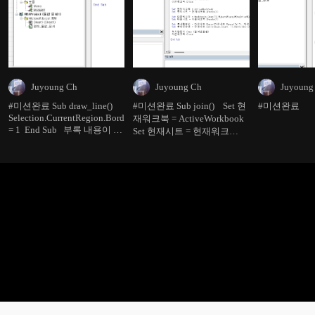
Juyoung Ch
Juyoung Ch
Juyoung
#미션완료 Sub draw_line()
#미션완료 Sub join() Set 현
#미션완료
Selection.CurrentRegion.Borders.LineStyle
재워크북 = ActiveWorkbook
= 1 End Sub 부록 내용이 너
Set 현재시트 = 현재워크
무 유용합니다!
북.Sheets(1) Set 다른워크북
=
Workbooks.Open("C:\Users\juyou\OneDrive\D
크로1.xlsx") Set 다른시트 =
다른워크북.Sheets(1) Set 복
사할범위 = 다른시
트.Range(다른시
트.Range("a1"), 다른시
트.Range("a1").End(xlDown))
Set 붙여넣을셀 = 현재시
트.Cells(Rows.Count,
1).End(xlUp).Offset(1) 복사
할범위.Copy (붙여넣을셀)
다른워크북.Close Set 현재