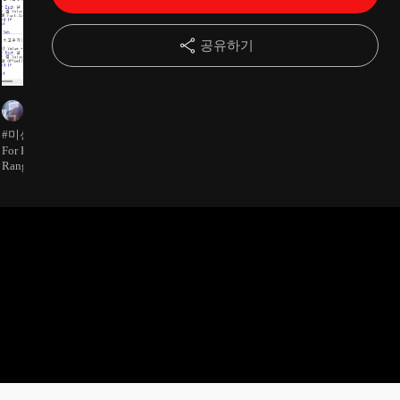
15강
버튼을 눌러서 UP & DOWN
04:10
공유하기
16강
[A1]의 비밀(개체, 메서드, 속성)
10:21
Juyoung Ch
Juyoung Ch
Juyoung 
17강
선택셀 조작하기
05:37
#미션완료 Sub 단가빨강()
#미션완료 Sub 메인() Call
#미션완료 Sub 
With Range("a5",
For Each 셀 In Range("e2",
프린터행삭제 Call 재넘버링
18강
글자를 굵게 만들기
07:06
.Font.Bold = Tru
Range("e2").End(xlDown)) If
Call 단가빨강 Call 비고추가
.HorizontalAlig
셀.Value >= 60 Then
Call 스타일 End Sub Sub 프
셀.Font.Color = vbRed End If
린터행삭제() 끝행 =
19강
조건에 맞는 셀 글자 굵게 만들기
06:19
Next End Sub Sub 비고추가
Range("a1").End(xlDown).Row
() [f1].Value = "비고" For
For 행 = 끝행 To 2 Step -1 If
Each 셀 In Range("d2",
Cells(행, "b").Value = "프린
20강
셀을 담는 변수
03:57
Range("d2").End(xlDown)) If
터" Then Cells(행,
셀.Value
"b").EntireRow.Delete End If
End Sub Sub 재넘버링() n =
21강
개체를 순환하는 for each
10:45
1 For Each 셀 In Range("a2",
Range("a2").End(xlDown))
22강
동적으로 범위 설정하기
07:35
셀.Value = n n = n + 1 Next
End Sub
23강
조건에 맞는 행 삭제하기
13:27