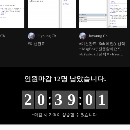
 Ch
Juyoung Ch
Juyoung Ch
#미션완료
#미션완료 Sub 메인() 선택
= MsgBox("진행할까요?",
vbYesNo) If 선택 = vbYes
Then Call 프린터행삭제 Call
재넘버링 Call 단가빨강 Call
esktop\매
비고추가 Call 스타일 End If
Exit Sub err: MsgBox "에러
인원마감
12
명 남았습니다.
가 발생했습니다" End Sub
:
:
2
0
3
9
0
0
마감 시 가격이 상승할 수 있습니다.