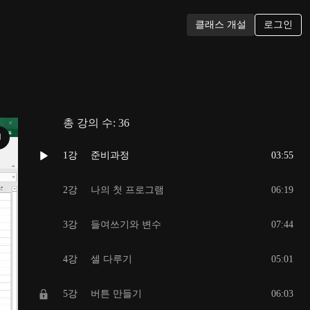
로그인
클래스 개설
총 강의 수:
36
N
1강
준비과정
03:55
2강
나의 첫 프로그램
06:19
3강
들여쓰기와 변수
07:44
4강
셀 다루기
05:01
5강
버튼 만들기
06:03