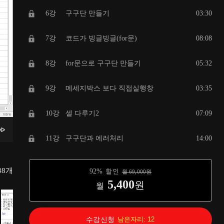
6강
구구단 만들기
03:30
7강
코드가 빙글빙글(for문)
08:08
8강
for문으로 구구단 만들기
05:32
9강
메세지박스 보다 직접실행창
03:35
10강
셀 다루기2
07:09
11강
구구단과 에러처리
14:00
12강
입력박스 만들기
04:46
38
개
92
%
할인
월
69,000
원
5,400
원
월
13강
만약에 말야... (if문)
06:34
14강
메세지박스에 '예', '아니요' 버튼 만들기
06:53
수강신청
남은자리:
12