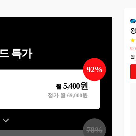
esktop\매
왕
92
드 특가
월
92
%
5,400
원
월
정가 월
69,000
원
78
%