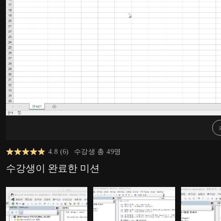
4.8
(
6
)
수강생 총
49
명
수강생이 완료한 미션