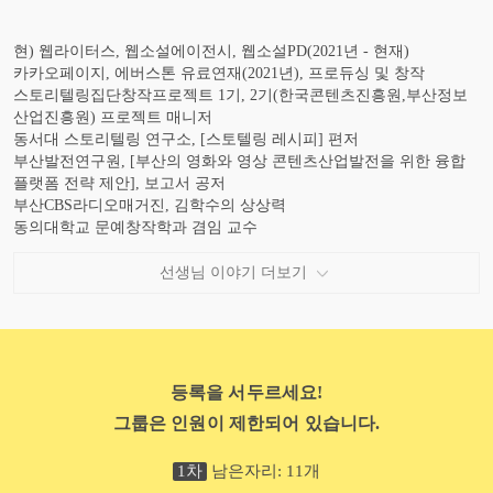
현) 웹라이터스, 웹소설에이전시, 웹소설PD(2021년 - 현재)
카카오페이지, 에버스톤 유료연재(2021년), 프로듀싱 및 창작
스토리텔링집단창작프로젝트 1기, 2기(한국콘텐츠진흥원,부산정보
산업진흥원) 프로젝트 매니저
동서대 스토리텔링 연구소, [스토텔링 레시피] 편저
부산발전연구원, [부산의 영화와 영상 콘텐츠산업발전을 위한 융합
플랫폼 전략 제안], 보고서 공저
부산CBS라디오매거진, 김학수의 상상력
동의대학교 문예창작학과 겸임 교수
해운대 구청 스토리텔링 자문위원
부산시청 도시정책과 시민공원 네이밍 소위원회 자문위원
선생님 이야기 더보기
부산시청 도시브랜드과 주최 주관 스토리텔링 워크숍 연구위원
(사)부산인재개발평생교육원 브랜드스토리텔링 컨설팅 진행
오랄큐 브랜드스토리텔링 컨설팅 진행
방송통신심의위원회, 모니터요원
부산여성인력지원센터 스토리텔링 강의
등록을 서두르세요!
사하비즈니스센터, 비즈니스 스토리텔링 강의와 프로젝트 진행
그룹은 인원이 제한되어 있습니다.
부산발전연구원, 맛집스토리텔링 프로젝트 입상
충북문화산업재단, 청주스토리텔링 공모전 입상
1
차
남은자리:
11
개