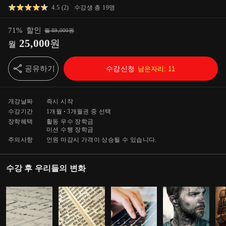
4.5
(
2
)
수강생 총
19
명
71
%
할인
월
89,000
원
25,000
원
월
공유하기
수강신청
남은자리:
11
개강날짜
즉시 시작
수강기간
1개월
3개월
권 중 선택
장학혜택
활동 우수 장학금
미션 수행 장학금
주의사항
인원 마감시 가격이 상승될 수 있습니다.
수강 후 우리들의 변화