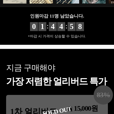
인원마감
11
명 남았습니다.
:
:
0
1
4
4
5
7
마감 시 가격이 상승할 수 있습니다.
지금 구매해야
가장 저렴한 얼리버드 특가
83
%
15,000
원
SOLD OUT
월
1차 얼리버드