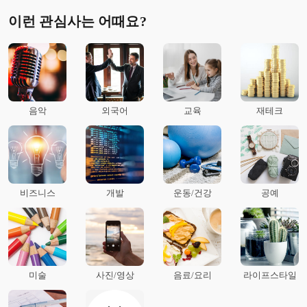
이런 관심사는 어때요?
음악
외국어
교육
재테크
비즈니스
개발
운동/건강
공예
미술
사진/영상
음료/요리
라이프스타일