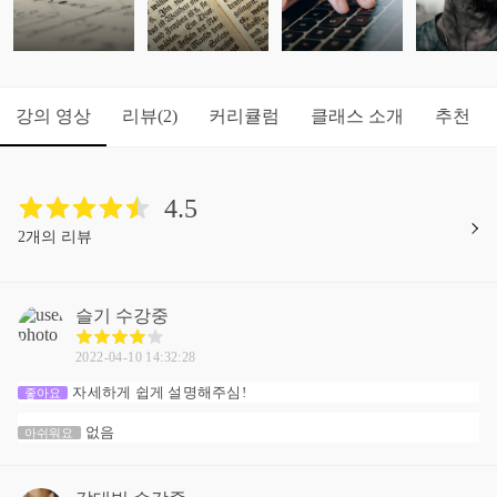
강의 영상
리뷰
커리큘럼
클래스 소개
추천
(2)
4.5
2개의 리뷰
슬기
수강중
2022-04-10 14:32:28
자세하게 쉽게 설명해주심!
좋아요
없음
아쉬워요