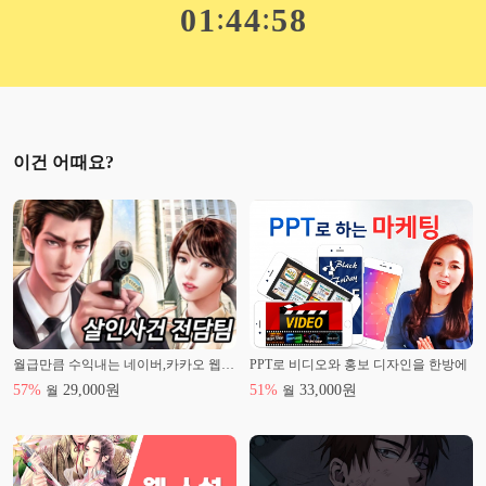
:
:
0
1
4
4
5
7
이건 어때요?
월급만큼 수익내는 네이버,카카오 웹소설 작가되기
PPT로 비디오와 홍보 디자인을 한방에
57
%
29,000
원
51
%
33,000
원
월
월