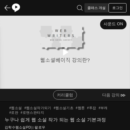
로그인
클래스 개설
사운드 ON
Play
Video
커리큘럼
다음 강의
#
웹소설
#
웹소설작가되기
#
웹소설기초
#
웹툰
#
투잡
#
부캐
#
로판
#
로맨스판타지
누구나 쉽게 웹 소설 작가 되는 웹 소설 기본과정
김학수웹소설PD
|
팔로우