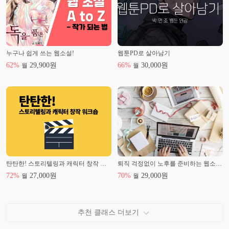
누구나 쉽게 쓰는 웹소설!
웹툰PD로 살아남기
62
%
29,900
원
66
%
30,000
원
월
월
탄탄한! 스토리텔링과 캐릭터 창작 워크숍
퇴직 걱정없이 노후를 준비하는 웹소설 작가 되기
72
%
27,000
원
70
%
29,000
원
월
월
추천 클래스 더보기