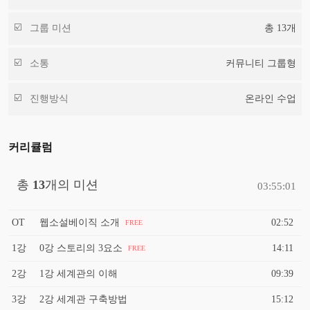
그룹 미션
총
13
개
소통
커뮤니티 그룹형
진행방식
온라인 수업
커리큘럼
총
13
개의 미션
03:55:01
OT
웹소설베이직 소개
02:52
FREE
1강
0강 스토리의 3요소
14:11
FREE
2강
1강 세계관의 이해
09:39
3강
2강 세계관 구축방법
15:12