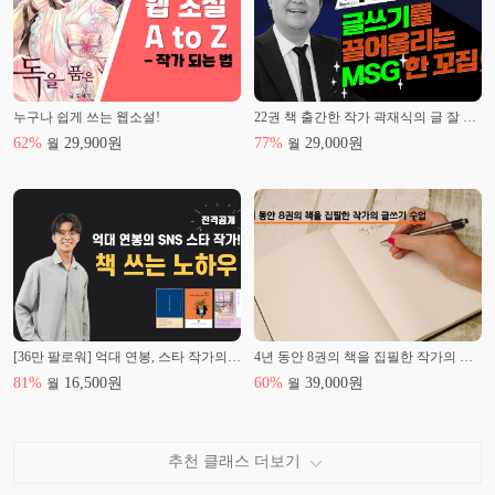
누구나 쉽게 쓰는 웹소설!
22권 책 출간한 작가 곽재식의 글 잘 쓰는 방법
62
%
29,900
원
77
%
29,000
원
월
월
[36만 팔로워] 억대 연봉, 스타 작가의 '책쓰기 노하우'
4년 동안 8권의 책을 집필한 작가의 글쓰기 수업
81
%
16,500
원
60
%
39,000
원
월
월
추천 클래스 더보기