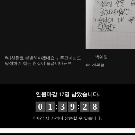
박웨일
#미션완료 분발해야겠네요ㅠ 주간미션도
달성하기 힘든 현실이 슬픕니다ㅠㅋ
#미션완료
인원마감
17
명 남았습니다.
:
:
0
1
3
9
2
7
마감 시 가격이 상승할 수 있습니다.