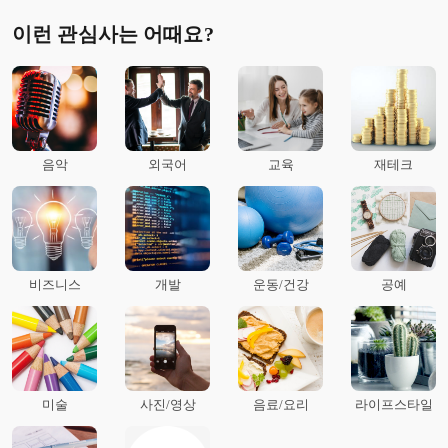
이런 관심사는 어때요?
음악
외국어
교육
재테크
비즈니스
개발
운동/건강
공예
미술
사진/영상
음료/요리
라이프스타일