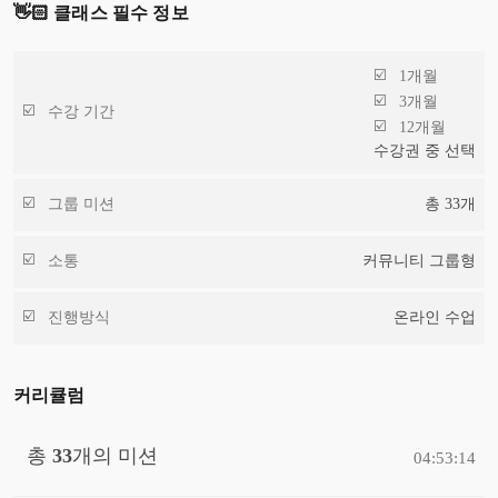
👋🏻 클래스 필수 정보
1개월
3개월
수강 기간
12개월
수강권 중 선택
그룹 미션
총
33
개
소통
커뮤니티 그룹형
진행방식
온라인 수업
커리큘럼
총
33
개의 미션
04:53:14