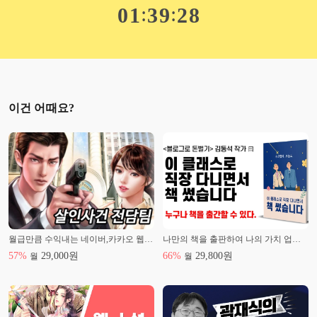
:
:
0
1
3
9
2
7
이건 어때요?
월급만큼 수익내는 네이버,카카오 웹소설 작가되기
나만의 책을 출판하여 나의 가치 업그레이드!
57
%
29,000
원
66
%
29,800
원
월
월