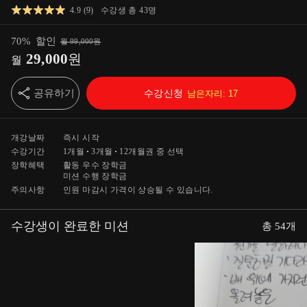
4.9
(
9
)
수강생 총
43
명
70
%
할인
월
99,000
원
29,000
원
월
공유하기
수강신청
남은자리:
17
개강날짜
즉시 시작
수강기간
1개월
3개월
12개월
권 중 선택
장학혜택
활동 우수 장학금
미션 수행 장학금
주의사항
인원 마감시 가격이 상승될 수 있습니다.
수강생이 완료한 미션
총
54
개