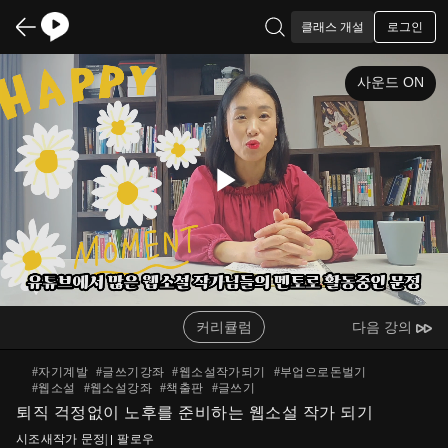
로그인
클래스 개설
사운드 ON
Play
Video
커리큘럼
다음 강의
#
자기계발
#
글쓰기강좌
#
웹소설작가되기
#
부업으로돈벌기
#
웹소설
#
웹소설강좌
#
책출판
#
글쓰기
퇴직 걱정없이 노후를 준비하는 웹소설 작가 되기
시조새작가 문정
|
팔로우