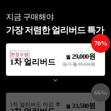
지금 구매해야
가장 저렴한 얼리버드 특가
70
%
한정수량
29,000
원
월
1차 얼리버드
정가 월
99,000
원
66
%
1
차 얼리버드 마감 후
33,500
원
월