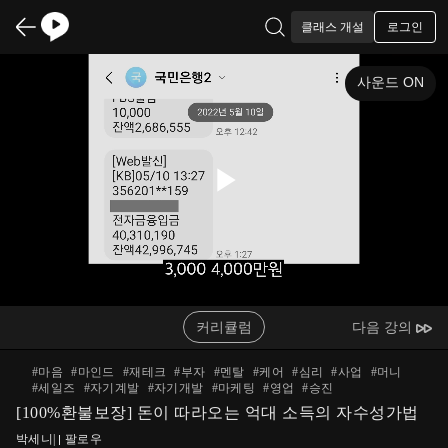
로그인
클래스 개설
사운드 ON
Play
Video
커리큘럼
다음 강의
#
마음
#
마인드
#
재테크
#
부자
#
멘탈
#
케어
#
심리
#
사업
#
머니
#
세일즈
#
자기계발
#
자기개발
#
마케팅
#
영업
#
승진
[100%환불보장] 돈이 따라오는 억대 소득의 자수성가법
박세니
|
팔로우