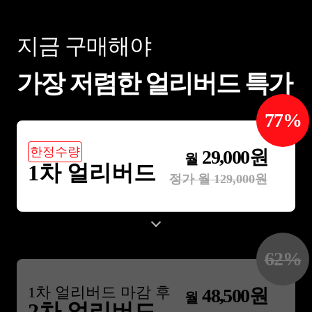
지금 구매해야
가장 저렴한 얼리버드 특가
77
%
한정수량
29,000
원
월
1차 얼리버드
정가 월
129,000
원
62
%
1
차 얼리버드 마감 후
48,500
원
월
2차 얼리버드