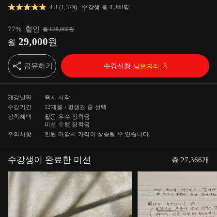
4.8
(
1,379
)
수강생 총
8,368
명
77
%
할인
월
129,000
원
29,000
원
월
공유하기
수강신청
남은자리:
3
개강날짜
즉시 시작
수강기간
12개월
평생
권 중 선택
장학혜택
활동 우수 장학금
미션 수행 장학금
주의사항
인원 마감시 가격이 상승될 수 있습니다.
수강생이 완료한 미션
총
27,366
개