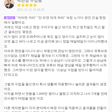
박진성
수강중
2021-11-21 18:49:28
"까라면 까라" "안 되면 되게 하라" 속칭 노가다 판인 건설 현장
좋아요
에서 일했어요.
자재도 직접 나르고 현장 구석구석 쓸고 닦기도 하고 망치질도 하고 철
근 결속선도 묶었죠.
비가 많이 오면 모래주머니로 둑도 쌓고 양수기도 설치하고 눈이 많이
오면 쓸고 퍼다 나르고 지금 생각해 보니 정말 매일매일이 다이나믹했네
요.
아파트 현장을 다니다 보니 부동산에 관심이 많았어요. 그래서 유튜브로
신사임당, 단희TV 채널을 챙겨보기 시작했죠. 그런데 이 두 채널에서 엄
청난 포스를 뿜어내시는 박세니 스승님이 나오셨어요. 그렇게 스승님에
빠져 바로 박세니마인드코칭 유튜브 채널 영상을 매일 정주행하기 시작
했죠. 그러면서 이런 생각을 했어요. '스승님 수업을 반드시 들어야겠
다'라고요.
그렇게 수업을 들으면서 회사 생활에 적용했더니 놀라운 결과들이 생겼
어요.
이직을 하면서 연봉을 1,000만 원이나 올렸고 이직하고 나서 5개월 만에
인사평가 98점을 받은 거죠.
다른 제자분들이 각자 분야에서 배운 지식을 적용하고 결과물을 만들어