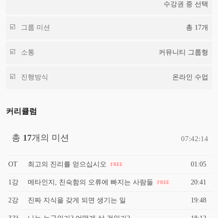
수강권 중 선택
그룹 미션
총
17
개
소통
커뮤니티 그룹형
진행방식
온라인 수업
커리큘럼
총
17
개의 미션
07:42:14
OT
최고의 진리를 얻으십시오
01:05
FREE
1강
메타인지, 친숙함의 오류에 빠지는 사람들
20:41
FREE
2강
진짜 지식을 갖게 되면 생기는 일
19:48