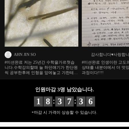
AHN JIN SO
감사합니다♥사랑합
#미션완료 저는 25년간 수학을가르쳣습
#미션완료 인생이란 고도
니다.수학강의할때 늘 하던얘기가 한단원
상태를 내분야에서 더 멋
씩 공부한후에 인형을 앞에놓고 갸한테
과정이다!!!!
가르치듯이 설명해라 엿는데 이제 제가
인생후반기에 두피디톡 클리닉이라는 직
업을 바꾸면서 그 방법을사용해봐야겟다
인원마감
3
명 남았습니다.
는 생각이 이번강의를 들으며 일깨우게되
:
:
네요 감사합니다!
1
8
3
7
3
5
마감 시 가격이 상승할 수 있습니다.