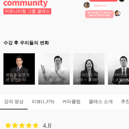
커뮤니티형 그룹 클래스
수강 후 우리들의 변화
본질을 알면 돈
월300만원 직장
월150만원 카페
월300만원
은 당연히 따라
인 -> 월1,000만
알바 -> 월500만
인 -> 월6,
옵니다.
원 사업가(유동
원 영업인(임지
원 영업인(
현님)
혜님)
욱님)
강의 영상
리뷰
커리큘럼
클래스 소개
추
(1,379)
4.8