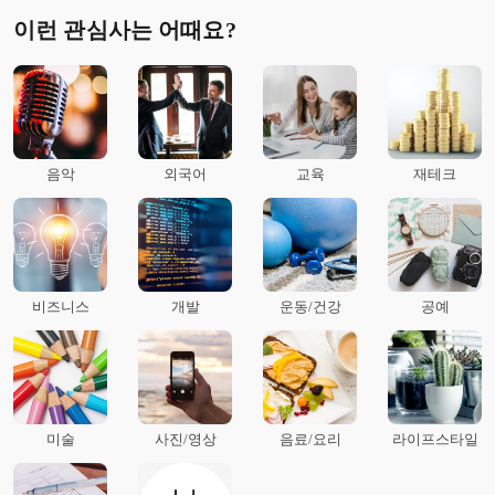
이런 관심사는 어때요?
음악
외국어
교육
재테크
비즈니스
개발
운동/건강
공예
미술
사진/영상
음료/요리
라이프스타일