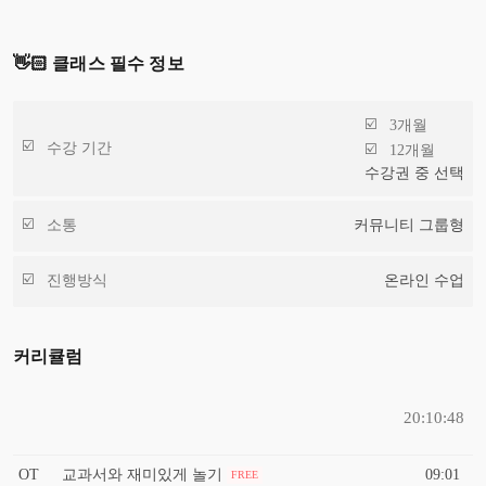
👋🏻 클래스 필수 정보
3개월
수강 기간
12개월
수강권 중 선택
소통
커뮤니티 그룹형
진행방식
온라인 수업
커리큘럼
20:10:48
OT
교과서와 재미있게 놀기
09:01
FREE