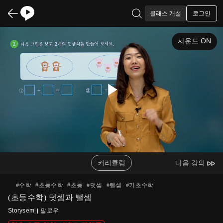
로그인
클래스 개설
사운드 ON
Play
Video
커리큘럼
다음 강의
#
수학
#
초등수학
#
초등
#
덧셈
#
뺄셈
#
기초수학
(초등수학) 덧셈과 뺄셈
Storysem
|
팔로우