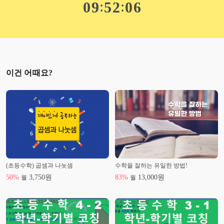
:
:
0
9
5
2
0
5
이건 어때요?
(초등수학) 곱셈과 나눗셈
수학을 잘하는 유일한 방법!
50
%
3,750
원
83
%
13,000
원
월
월