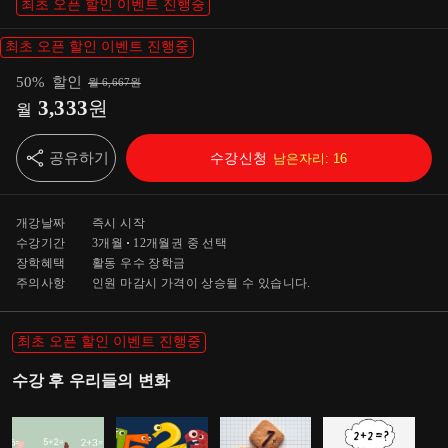
최초 오픈 할인 이벤트 진행중
최초 오픈 할인 이벤트 진행중
50
%
할인
월
6,667
원
3,333
원
월
공유하기
수강신청
남은자리:
16
개강날짜
즉시 시작
수강기간
3개월
12개월
권 중 선택
장학혜택
활동 우수 장학금
주의사항
인원 마감시 가격이 상승될 수 있습니다.
최초 오픈 할인 이벤트 진행중
수강 후 우리들의 변화