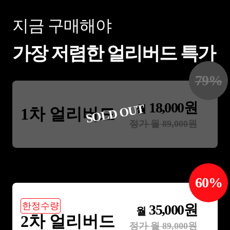
지금 구매해야
가장 저렴한 얼리버드 특가
79
%
18,000
원
SOLD OUT
월
1차 얼리버드
정가 월
89,000
원
60
%
한정수량
35,000
원
월
2차 얼리버드
정가 월
89,000
원