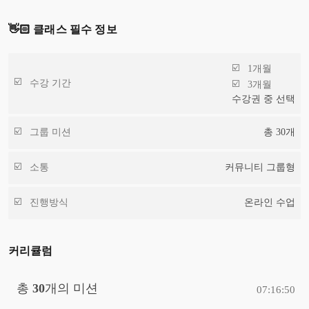
👋🏻 클래스 필수 정보
1개월
수강 기간
3개월
수강권 중 선택
그룹 미션
총
30
개
소통
커뮤니티 그룹형
진행방식
온라인 수업
커리큘럼
총
30
개의 미션
07:16:50