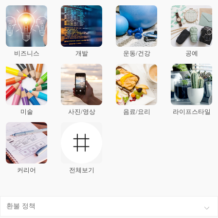
비즈니스
개발
운동/건강
공예
미술
사진/영상
음료/요리
라이프스타일
커리어
전체보기
환불 정책