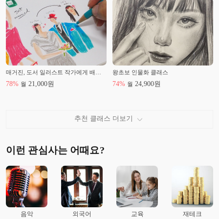
매거진, 도서 일러스트 작가에게 배우는 색연필 일러스트! 쉽고 재밌게 노하우만 쏙쏙!
왕초보 인물화 클래스
78
%
21,000
원
74
%
24,900
원
월
월
추천 클래스 더보기
이런 관심사는 어때요?
음악
외국어
교육
재테크