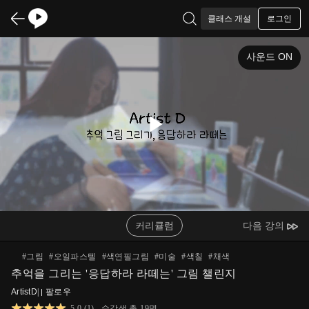
로그인
클래스 개설
사운드 ON
Play
Video
커리큘럼
다음 강의
#
그림
#
오일파스텔
#
색연필그림
#
미술
#
색칠
#
채색
추억을 그리는 '응답하라 라떼는' 그림 챌린지
ArtistD
|
팔로우
5.0
(
1
)
수강생 총
19
명