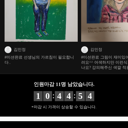
김민정
김민정
#미션완료 선생님의 가르침이 필요합니
#미션완료 그림이 재미있어
다..
려요^^ 어색하지만 이런식
나요? 강의해주신 색깔 
요... 아직 색상에 대해 
어요. 감사합니다 ^_^
인원마감
11
명 남았습니다.
:
:
1
0
4
4
5
3
마감 시 가격이 상승할 수 있습니다.