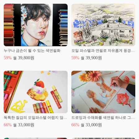
누구나 금손이 될 수 있는 색연필화
오일 파스텔과 연필로 자유롭게 풍경 그리기
59
%
39,800
원
59
%
39,900
원
월
월
독특한 질감의 오일파스텔 어렵지 않아요. 디저트부터 꽃그림까지!
드로잉과 수채화를 색연필 하나로 그려요!
66
%
33,000
원
66
%
33,000
원
월
월