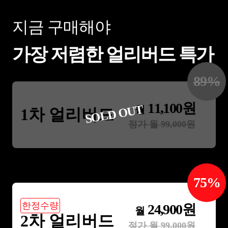
지금 구매해야
가장 저렴한 얼리버드 특가
89
%
11,100
원
SOLD OUT
월
1차 얼리버드
정가 월
99,000
원
75
%
한정수량
24,900
원
월
2차 얼리버드
정가 월
99,000
원