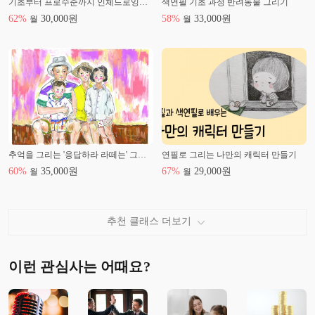
기초부터 프로수준까지 인체드로잉과 동세표현의 정복
색연필 기초 과정 반려동물 그리기
62
%
30,000
원
58
%
33,000
원
월
월
추억을 그리는 '응답하라 라떼는' 그림 챌린지
연필로 그리는 나만의 캐릭터 만들기
60
%
35,000
원
67
%
29,000
원
월
월
추천 클래스 더보기
이런 관심사는 어때요?