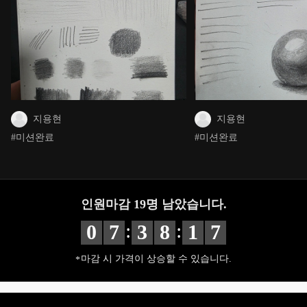
지용현
지용현
#미션완료
#미션완료
인원마감
19
명 남았습니다.
:
:
0
7
3
8
1
7
마감 시 가격이 상승할 수 있습니다.