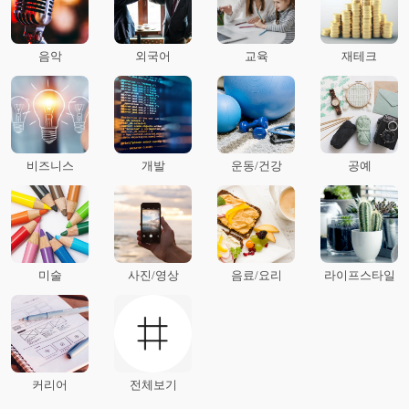
음악
외국어
교육
재테크
비즈니스
개발
운동/건강
공예
미술
사진/영상
음료/요리
라이프스타일
커리어
전체보기