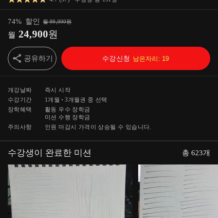
74
%
할인
월
99,000
원
24,900
원
월
공유하기
수강신청
남은자리:
19
개강날짜
즉시 시작
수강기간
1개월
3개월
권 중 선택
장학혜택
활동 우수 장학금
미션 수행 장학금
주의사항
인원 마감시 가격이 상승될 수 있습니다.
수강생이 완료한 미션
총
623
개