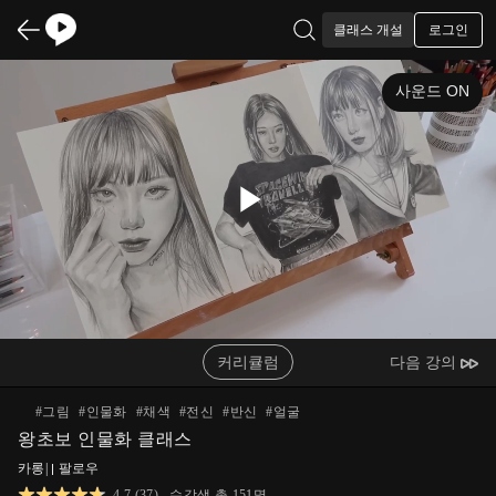
로그인
클래스 개설
사운드 ON
Play
Video
커리큘럼
다음 강의
#
그림
#
인물화
#
채색
#
전신
#
반신
#
얼굴
왕초보 인물화 클래스
카롱
|
팔로우
4.7
(
37
)
수강생 총
151
명