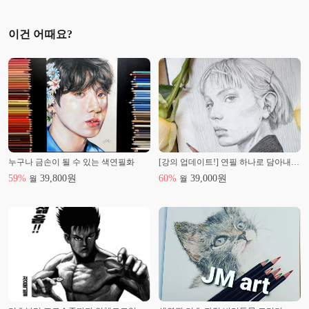
이건 어때요?
누구나 금손이 될 수 있는 색연필화
[강의 업데이트!] 연필 하나로 담아내는 섬세함, 인물 드로잉
59
%
39,800
원
60
%
39,000
원
월
월