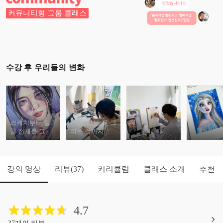
커뮤니티형 그룹 클래스
수강 후 우리들의 변화
스케치부터 얼
전신, 반신, 옷 그
굴 전체를 그리
리는 것까지 배
는 팁 알 수 있어
울 수 있어요.
요.
강의 영상
리뷰
커리큘럼
클래스 소개
추천
(37)
4.7