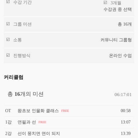
수강 기간
3개월
수강권 중 선택
그룹 미션
총
16
개
소통
커뮤니티 그룹형
진행방식
온라인 수업
커리큘럼
총
16
개의 미션
06:17:01
OT
왕초보 인물화 클래스
00:58
FREE
1강
연필과 선
13:07
FREE
2강
선이 뭉치면 면이 되지
13:39