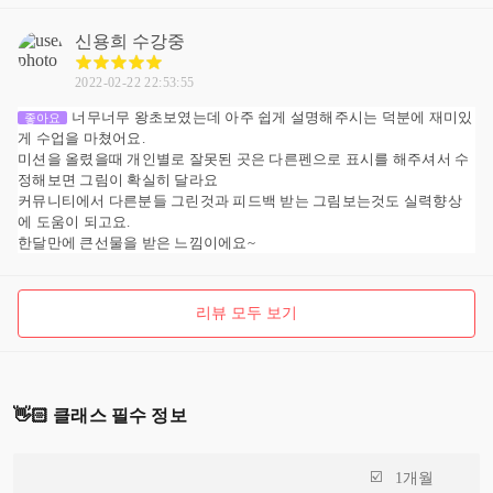
신용희
수강중
2022-02-22 22:53:55
너무너무 왕초보였는데 아주 쉽게 설명해주시는 덕분에 재미있
좋아요
게 수업을 마쳤어요.
미션을 올렸을때 개인별로 잘못된 곳은 다른펜으로 표시를 해주셔서 수
정해보면 그림이 확실히 달라요
커뮤니티에서 다른분들 그린것과 피드백 받는 그림보는것도 실력향상
에 도움이 되고요.
한달만에 큰선물을 받은 느낌이에요~
리뷰 모두 보기
👋🏻 클래스 필수 정보
1개월