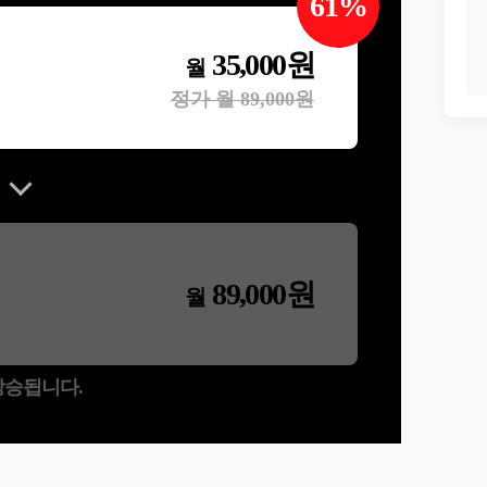
61
%
35,000
원
월
정가 월
89,000
원
89,000
원
월
 상승됩니다.