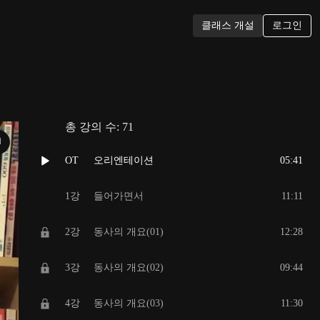
로그인
클래스 개설
총 강의 수:
71
N
OT
오리엔테이션
05:41
1강
들어가면서
11:11
2강
동사의 개요(01)
12:28
3강
동사의 개요(02)
09:44
4강
동사의 개요(03)
11:30