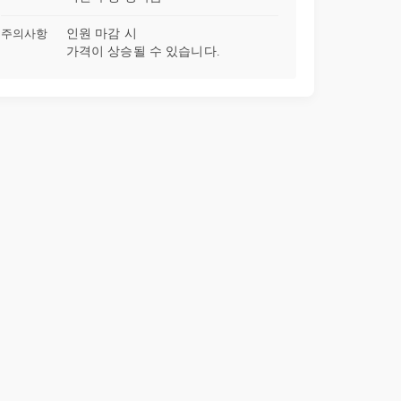
32강
법(mood)(03)
09:49
주의사항
인원 마감 시
가격이 상승될 수 있습니다.
33강
법(mood)(04)
14:37
34강
법(mood)(05)
10:55
35강
법(mood)(06)
17:57
36강
일치와 화법(01)
21:40
37강
일치와 화법(02)
12:32
38강
일치와 화법(03)
13:09
39강
일치와 화법(04)
08:19
40강
일치와 화법(05)
11:49