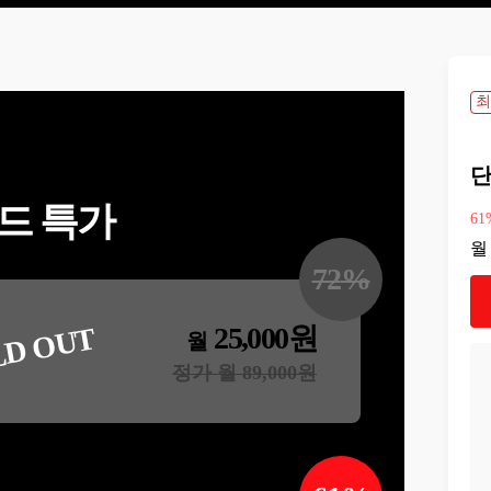
최
단
드 특가
61
월
72
%
25,000
원
LD OUT
월
정가 월
89,000
원