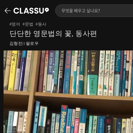
#
영어
#
문법
#
동사
단단한 영문법의 꽃, 동사편
김형진
팔로우
|