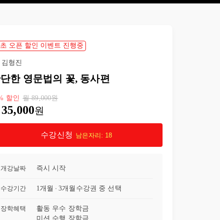
23강
동사의 태(02)
11:20
24강
동사의 태(03)
08:06
초 오픈 할인 이벤트 진행중
김형진
25강
동사의 태(04)
11:05
단한 영문법의 꽃, 동사편
26강
동사의 태(05)
11:25
%
할인
월
89,000
원
35,000
원
27강
동사의 태(06)
08:39
수강신청
남은자리:
18
28강
동사의 태(07)
09:38
29강
동사의 태(08)
18:28
개강날짜
즉시 시작
30강
법(mood)(01)
15:40
수강기간
1개월
3개월
수강권 중 선택
장학혜택
활동 우수 장학금
31강
법(mood)(02)
16:43
미션 수행 장학금