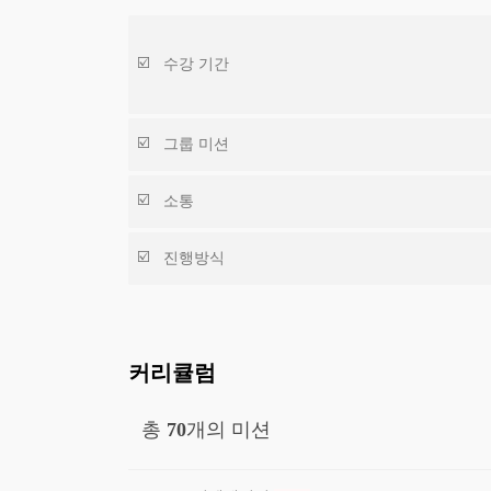
수강 기간
그룹 미션
소통
진행방식
커리큘럼
총
70
개의 미션