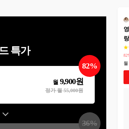
영
랑
드 특가
82
월
82
%
9,900
원
월
정가 월
55,000
원
36
%