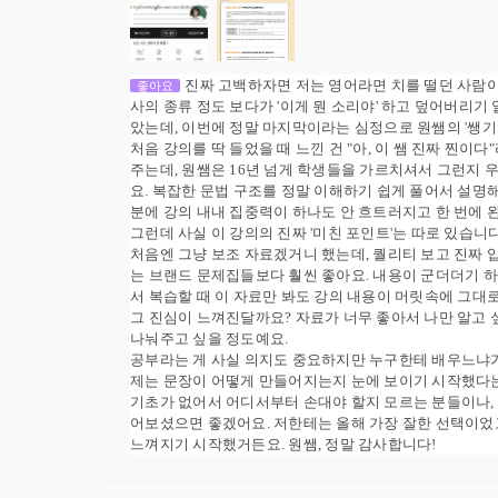
진짜 고백하자면 저는 영어라면 치를 떨던 사람이
좋아요
사의 종류 정도 보다가 '이게 뭔 소리야' 하고 덮어버리기
았는데, 이번에 정말 마지막이라는 심정으로 원쌤의 '쌩기
​처음 강의를 딱 들었을 때 느낀 건 "아, 이 쌤 진짜 찐
주는데, 원쌤은 16년 넘게 학생들을 가르치셔서 그런지
요. 복잡한 문법 구조를 정말 이해하기 쉽게 풀어서 설명해
분에 강의 내내 집중력이 하나도 안 흐트러지고 한 번에 
​그런데 사실 이 강의의 진짜 '미친 포인트'는 따로 있습니
​처음엔 그냥 보조 자료겠거니 했는데, 퀄리티 보고 진짜 
는 브랜드 문제집들보다 훨씬 좋아요. 내용이 군더더기 하
서 복습할 때 이 자료만 봐도 강의 내용이 머릿속에 그대
그 진심이 느껴진달까요? 자료가 너무 좋아서 나만 알고
나눠주고 싶을 정도예요.
​공부라는 게 사실 의지도 중요하지만 누구한테 배우느냐가
제는 문장이 어떻게 만들어지는지 눈에 보이기 시작했다는
​기초가 없어서 어디서부터 손대야 할지 모르는 분들이나,
어보셨으면 좋겠어요. 저한테는 올해 가장 잘한 선택이었
느껴지기 시작했거든요. 원쌤, 정말 감사합니다!