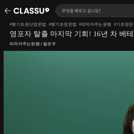
#
쌩기초원샷영문법
#
쌩기초영문법
#
떠먹여주는원쌤
#
기초영문
영포자 탈출 마지막 기회! 16년 차 
떠먹여주는원쌤
팔로우
|