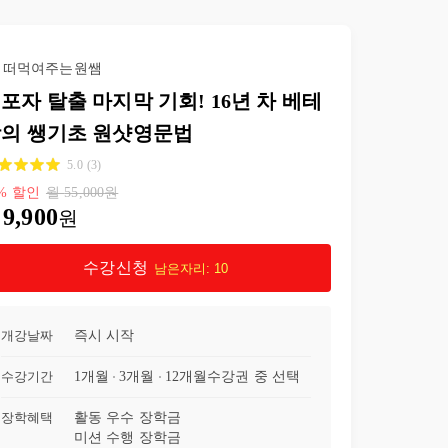
떠먹여주는원쌤
포자 탈출 마지막 기회! 16년 차 베테
의 쌩기초 원샷영문법
5.0
(
3
)
%
할인
월
55,000
원
9,900
원
수강신청
남은자리:
10
개강날짜
즉시 시작
수강기간
1개월
3개월
12개월
수강권 중 선택
장학혜택
활동 우수 장학금
미션 수행 장학금