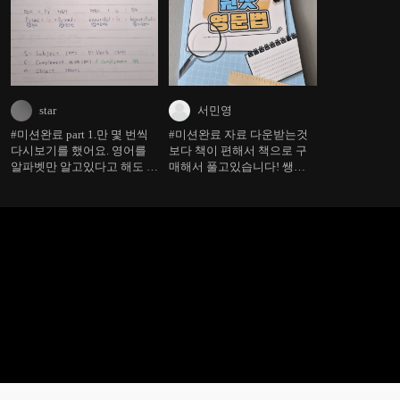
star
서민영
#미션완료 part 1.만 몇 번씩
#미션완료 자료 다운받는것
다시보기를 했어요. 영어를
보다 책이 편해서 책으로 구
알파벳만 알고있다고 해도 될
매해서 풀고있습니다! 쌩기
만큼 영어를 멀리했는데 아이
초원샷영문법 치니까 나오던
둘을 기르면서 알려주고 같이
데요?! 이제 영어문장보면 동
공부하려고 시작했습니다. 1
사가 몬지 보이는거 같아요!!
화~5화 까지 계속 되풀이하
고 듣고 보면서 귓속에 조금
씩 들릴때 쯤 노트에 필기를
해보았습니다. 설거지 할 때
도 이어폰 꽂고 듣고, 아이들
재우고 보면서 하고 있는 중
인데 계속 복습에 복습 해봐
야겠어요. 시간이 날 때 문제
풀이도 풀어 보겠습니다. 우
선 노트 필기부터 올립니
다.^^