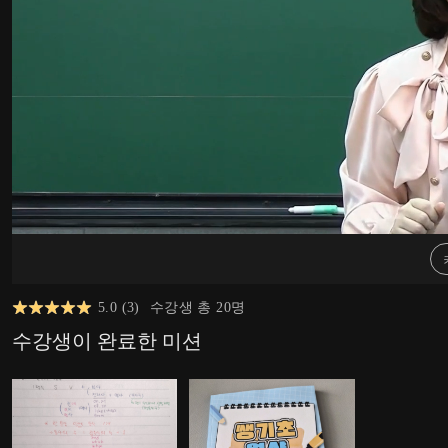
5.0
(
3
)
수강생 총
20
명
수강생이 완료한 미션