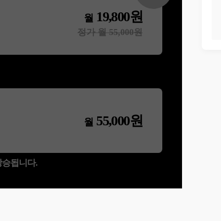
19,800
원
월
정가 월
55,000
원
55,000
원
월
 상승됩니다.