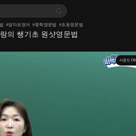
법
#
엄마표영어
#
중학영문법
#
초등영문법
베테랑의 쌩기초 원샷영문법
사운드 O