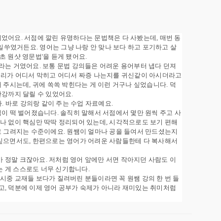
었어요. 서점에 깔린 유명하다는 문법책은 다 사봤는데, 매번 동
 일쑤였거든요. 영어는 그냥 나랑 안 맞나 보다 하고 포기하고 살
초 원샷 영문법'을 듣게 됐어요.
이다"라는 거였어요. 보통 문법 강의들은 어려운 용어부터 냅다 던져
 우리가 어디서 막히고 어디서 짜증 나는지를 귀신같이 아시더라고
 주시는데, 귀에 쏙쏙 박힌다는 게 이런 거구나 싶었습니다. 덕
완강까지 달릴 수 있었어요.
다. 바로 강의랑 같이 주는 수업 자료예요.
입이 떡 벌어졌습니다. 솔직히 말해서 서점에서 몇만 원씩 주고 사
나 없이 핵심만 딱딱 정리되어 있는데, 시각적으로도 보기 편해
로 그려지는 수준이에요. 원쌤이 얼마나 공을 들여서 만드셨는지
 싶으면서도, 한편으로는 영어가 어려운 사람들한테 다 복사해서
 정말 크잖아요. 저처럼 영어 앞에만 서면 작아지던 사람도 이
 게 스스로도 너무 신기합니다.
 시중 교재들 보다가 질려버린 분들이라면 꼭 원쌤 강의 한 번 들
고, 덕분에 이제 영어 공부가 숙제가 아니라 재미있는 취미처럼