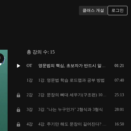
로그인
클래스 개설
총 강의 수:
15
N
OT
영문법의 핵심, 초보자가 반드시 알아야 하는 이유
01:21
1강
1강. 영문법 학습 로드맵과 공부 방법
07:40
2강
2강. 문장의 뼈대 세우기(구조편) 10p~
25:13
3강
3강. "나는 누구인가" 2형식과 3형식
28:01
4강
4강. 주기만 해도 문장이 길어진다? '4형식'이 쉬워지는 마법!
16:50