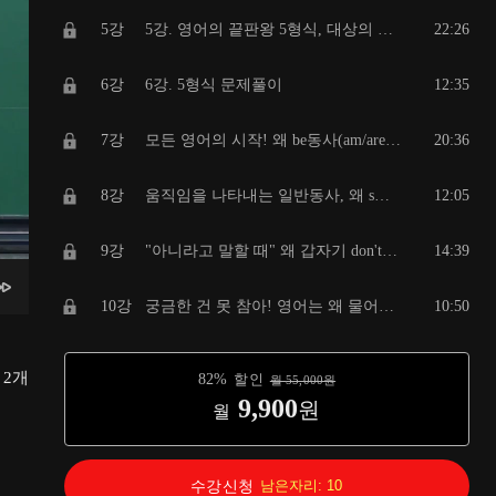
5강
5강. 영어의 끝판왕 5형식, 대상의 상태까지 설명하는 한 줄의 힘!
22:26
6강
6강. 5형식 문제풀이
12:35
7강
모든 영어의 시작! 왜 be동사(am/are/is)부터 배워야 할까?
20:36
8강
움직임을 나타내는 일반동사, 왜 s를 붙였다 뗐다 할까?
12:05
9강
"아니라고 말할 때" 왜 갑자기 don't가 튀어나오는 걸까!
14:39
10강
궁금한 건 못 참아! 영어는 왜 물어볼 때 순서를 뒤집을까?
10:50
11강
이세상 모든 시제는 한방에!
18:46
총
2
개
82
%
할인
월
55,000
원
9,900
원
월
12강
시제 문제풀이
17:05
13강
지금까지 잘못 배웠다! 지시,인칭대명사의 모든 것
20:32
수강신청
남은자리:
10