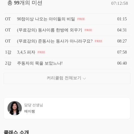
총
99
개의 미션
07:12:58
OT
90점이상 나오는 아이들의 비밀
01:15
FREE
OT
(무료강의) 동사이름 한방에 외우기
04:31
FREE
OT
(무료강의) 준동사는 동사가 아니라구요?
08:27
FREE
1강
3,4,5 피자
07:58
FREE
2강
주동자의 목을 보았느냐!
06:40
담당 선생님
메이쌤
클래스 소개