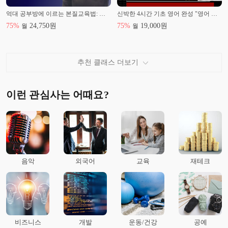
억대 공부방에 이르는 본질교육법: 초등영문법
신박한 4시간 기초 영어 완성 "영어 기초, 쉽고 빠르게 배워보셔요!"
75
%
24,750
원
75
%
19,000
원
월
월
추천 클래스 더보기
이런 관심사는 어때요?
음악
외국어
교육
재테크
비즈니스
개발
운동/건강
공예