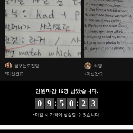
꿈꾸는도전맘
희영
#미션완료
#미션완료
인원마감
16
명 남았습니다.
:
:
0
9
5
0
2
2
마감 시 가격이 상승할 수 있습니다.