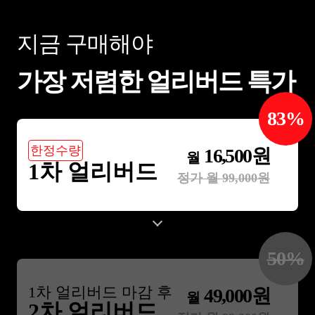
지금 구매해야
가장 저렴한 얼리버드 특가
83
%
한정수량
16,500
원
월
1차 얼리버드
정가 월
99,000
원
50
%
1
차 얼리버드 마감 후
49,000
원
월
2차 얼리버드