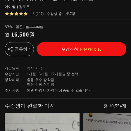
메이쌤
|
팔로우
4.8
(
197
)
수강생 총
1,437
명
83
%
할인
월
99,000
원
16,500
원
월
공유하기
수강신청
남은자리:
16
개강날짜
즉시 시작
수강기간
1개월
3개월
12개월
권 중 선택
장학혜택
활동 우수 장학금
미션 수행 장학금
주의사항
인원 마감시 가격이 상승될 수 있습니다.
수강생이 완료한 미션
총
10,554
개