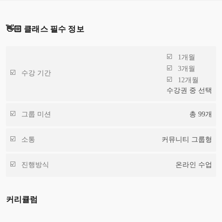
👋🏻 클래스 필수 정보
1개월
3개월
수강 기간
12개월
수강권 중 선택
그룹 미션
총
99
개
소통
커뮤니티 그룹형
진행방식
온라인 수업
커리큘럼