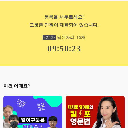
학부모 심리에 관한 책 집필 중
블로그 https://blog.naver.com/murmur119
미션 인증 카페 https://cafe.naver.com/mayssam
등록을 서두르세요!
그룹은 인원이 제한되어 있습니다.
425
차
남은자리:
16
개
:
:
0
9
5
0
2
2
이건 어때요?