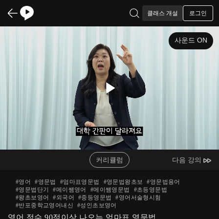
로그인
클래스 개설
사운드 ON
Play
Video
커리큘럼
다음 강의
#
영어
#
영문법
#
엄마표영문법
#
영문법왕초보
#
영문법용어
#
영문법단기
#
메이쌤영어
#
메이쌤영문법
#
초등영문법
#
왕초보영어
#
외국어
#
중등영문법
#
영어서술형시험
#
반포중학교영어내신
#
성인초보영어
영어 점수 90점이상 나오는 엄마표 영문법