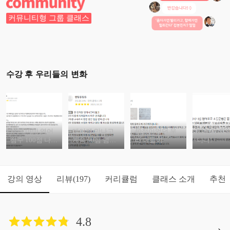
커뮤니티형 그룹 클래스
수강 후 우리들의 변화
우리 아이 영어
메이쌤 만나고
40점이었던 우
93점이 되
점수 100점 나왔
계속 90점 넘기
리 아들이
니다!
어요
네요
강의 영상
리뷰
커리큘럼
클래스 소개
추천
(197)
4.8