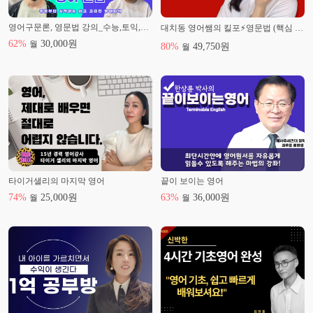
영어구문론, 영문법 강의_수능,토익,토플 기초가 되는 영어강의
대치동 영어쌤의 킬포⚡️영문법 (핵심 노트 필기 무료 제공)
62
%
30,000
원
월
80
%
49,750
원
월
타이거샐리의 마지막 영어
끝이 보이는 영어
74
%
25,000
원
63
%
36,000
원
월
월