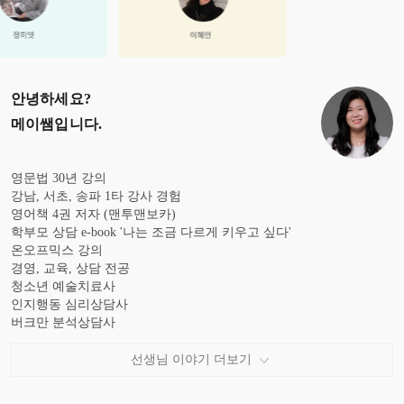
안녕하세요?
메이쌤
입니다.
영문법 30년 강의
강남, 서초, 송파 1타 강사 경험
영어책 4권 저자 (맨투맨보카)
학부모 상담 e-book '나는 조금 다르게 키우고 싶다'
온오프믹스 강의
경영, 교육, 상담 전공
청소년 예술치료사
인지행동 심리상담사
버크만 분석상담사
영어 스토리텔러
아로마테라피스트
선생님 이야기 더보기
현 영어학원 운영
글쓰기에 대한 공동책 출간(11월 예정)