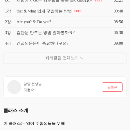
OT
시험에 나오는 영문법을 쏙쏙 뽑아드려요~
02:21
FREE
1강
that & what 쉽게 구별하는 방법
09:48
FREE
2강
Are you? & Do you?
08:56
3강
감탄문 만드는 방법 알아볼까요?
06:30
4강
간접의문문이 중요하다구요?
09:00
담당 선생님
팔로우
최현숙
클래스 소개
이 클래스는 영어 수험생들을 위해