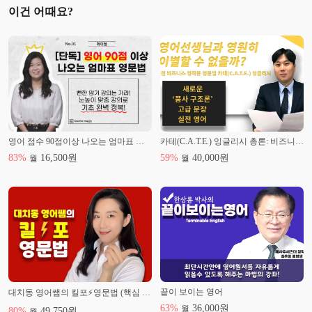
이건 어때요?
영어 점수 90점이상 나오는 엄마표 영문법
카테(C.A.T.E.) 잉글리시 총론: 비즈니스 아카데믹 라이팅 영문법
83
%
16,500
원
59
%
40,000
원
월
월
끝이 보이는 영어
대치동 영어쌤의 킬포⚡️영문법 (핵심 노트 필기 무료 제공)
63
%
36,000
원
월
80
%
49,750
원
월