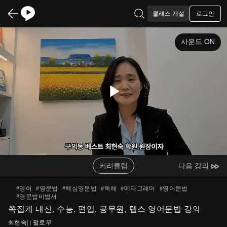
로그인
클래스 개설
사운드 ON
Play
Video
커리큘럼
다음 강의
#
영어
#
영문법
#
핵심영문법
#
독해
#
메타그래머
#
영어문법
#
영문법비법서
쪽집게 내신, 수능, 편입, 공무원, 텝스 영어문법 강의
최현숙
|
팔로우