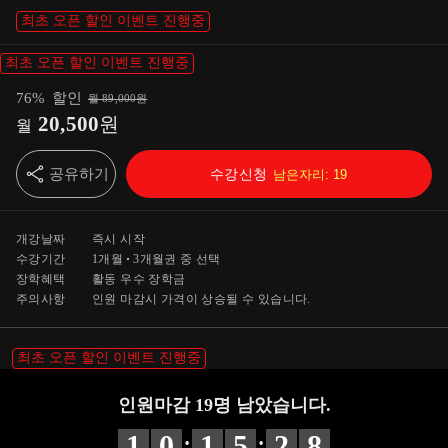
최초 오픈 할인 이벤트 진행중
최초 오픈 할인 이벤트 진행중
76
%
할인
월
89,000
원
20,500
원
월
공유하기
수강신청
남은자리:
19
개강날짜
즉시 시작
수강기간
1개월
3개월
권 중 선택
장학혜택
활동 우수 장학금
주의사항
인원 마감시 가격이 상승될 수 있습니다.
최초 오픈 할인 이벤트 진행중
인원마감
19
명 남았습니다.
:
:
1
0
1
5
2
7