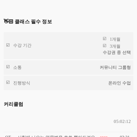
👋🏻 클래스 필수 정보
1개월
수강 기간
3개월
수강권 중 선택
소통
커뮤니티 그룹형
진행방식
온라인 수업
커리큘럼
05:02:12