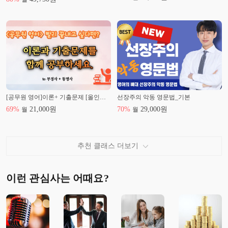
[공무원 영어]이론+ 기출문제 [올인원] to 부정사, 동명사
선장주의 악동 영문법_기본
69
%
21,000
원
70
%
29,000
원
월
월
추천 클래스 더보기
이런 관심사는 어때요?