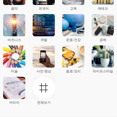
음악
외국어
교육
재테크
비즈니스
개발
운동/건강
공예
미술
사진/영상
음료/요리
라이프스타일
커리어
전체보기