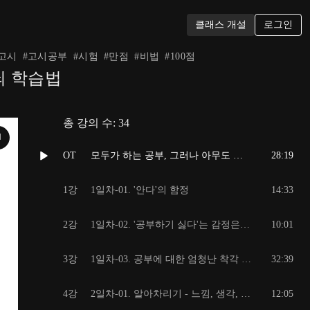
로그인
클래스 개설
고시
#
고시공부
#
시험
#
만점
#
비법
#
100점
아뇌 학습법
총 강의 수:
34
N
OT
모두가 하는 공부, 그러나 아무도 모르는 공부의 비밀!!!
28:19
1강
1일차-01. '안다'의 함정
14:33
2강
1일차-02. '공부하기 싫다'는 감정은 내 탓이 아니다.
10:01
3강
1일차-03. 공부에 대한 엄청난 착각 + 공부 자리 = Seer 자리
32:39
4강
2일차-01. 알아차리기 - 느낌, 생각, 감정과 분리되기
12:05