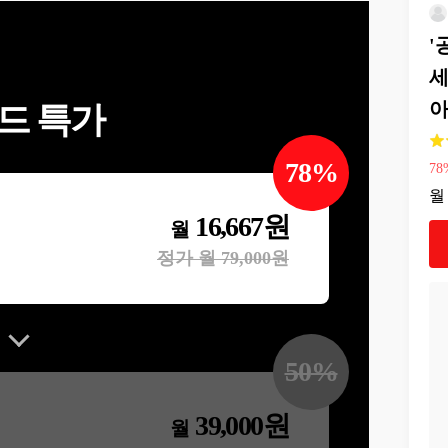
'
세
아
드 특가
78
%
78
월
16,667
원
월
정가 월
79,000
원
50
%
39,000
원
월