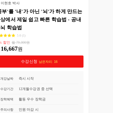
이현호 박사
23강
6일차-02. 진짜 공부를 하게 만드는 Seer 자리에 들어가기
41:47
공부'를 '내'가 아닌 '뇌'가 하게 만드는
상에서 제일 쉽고 빠른 학습법 - 공내
24강
7일차-01. [이론+실습] 세상에서 제일 쉽고 빠른 공내아뇌 학습법1
33:07
뇌 학습법
25강
7일차-02. [이론+실습] 세상에서 제일 쉽고 빠른 공내아뇌 학습법2
22:43
5.0
(
1
)
%
할인
월
79,000
원
26강
7일차-03. [이론+실습] 세상에서 제일 쉽고 빠른 공내아뇌 학습법3
15:26
16,667
원
27강
7일차-04. [이론+실습] 세상에서 제일 쉽고 빠른 공내아뇌 학습법4
15:14
수강신청
남은자리:
16
28강
7일차-05. [이론+실습] 세상에서 제일 쉽고 빠른 공내아뇌 학습법5
06:48
개강날짜
즉시 시작
29강
7일차-06. [이론+실습] 세상에서 제일 쉽고 빠른 공내아뇌 학습법6
09:43
수강기간
12개월
수강권 중 선택
30강
8일차-01. 공부에서 생각을 본다는 것에 대한 질문과 답 (중요)
11:36
장학혜택
활동 우수 장학금
31강
8일차-02. [실습 - 함께 2시간 공부하기] 애쓰지 않고 힘들지 않은 공내아뇌 학습법 최종실습
02:11:36
주의사항
인원 마감 시