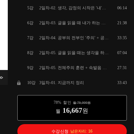
5강
2일차-02. 생각, 감정의 시작은 '내'가 아닌 '무의식 뇌'이다.
06:14
6강
2일차-03. 글을 읽을 때 내가 하는 일은 거의 없다 + 메타인지
21:38
7강
2일차-04. 공부의 전부인 '주의' + 공부를 망치는 'Multi-Tasking'
33:35
8강
2일차-05. 글을 읽을 때는 생각을 하려고 하면 안된다.
07:04
9강
2일차-05. 전체주의 훈련 + 속발음 제거하기
27:31
10강
3일차-01. 지금까지 정리
33:43
11강
3일차-02. 처음 알게 되는 글이 이해되어지는 과정...
15:20
78
%
할인
월
79,000
원
16,667
원
월
12강
3일차-03. 공부할 때는 생각하려고 하면 안된다.
13:52
13강
3일차-04. 어려운 문제는 '생각을 안하는 것'이 아니라 '생각이 안난다는 사실'에 주목하라.
08:01
수강신청
남은자리:
16