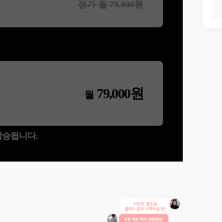
정가 월
79,000
원
79,000
원
월
 상승됩니다.