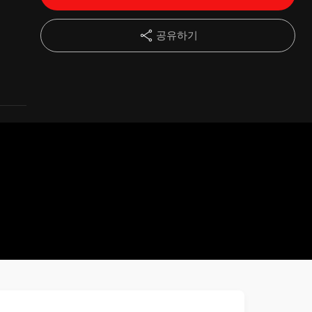
14강
3일차-05. 공부는 '감각하고 기다리기'가 전부이다.
10:52
공유하기
15강
3일차-06. 공부가 너무나 쉬워지는 '저절로 생각나는 상태' 만들기
19:41
16강
4일차-01. 나에게 맞는 최적 Reading 속도 찾기 (학습 4단계, Reading 5단계)
19:33
17강
4일차-02. 공부 스트레스를 공부를 돕는 친구로 만드는 방법
17:43
18강
4일차-03. '공부를 하고 싶은 생각'이 일어나게 하는 방법
15:17
19강
5일차-01. 공부의 주체인 무의식 뇌의 Data-Base에 접속하기
24:04
20강
5일차-02. 원할 때는 언제든지 몰입에 들어갈 수 있다.
38:57
21강
5일차-03. 몰입에 들어가는 원리
34:00
22강
6일차-01. 나도 모르는 내 마음속 깊은 의도 파악하기 - 통찰력 게임
43:19