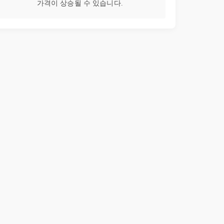
가격이 상승될 수 있습니다.
32강
9일차. [실습 - 혼자서 2시간 공부하기] 애쓰지 않고 힘들지 않은 공내아뇌 학습법 최종실습
01:53:51
33강
10일차. 공내아뇌 학습법 핵심 요약 + 수업을 마치며...
35:30