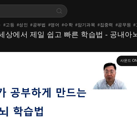
등
#
고등
#
성인
#
공부법
#
영어
#
수학
#
암기과목
#
집중력
#
공무원
#
드는 세상에서 제일 쉽고 빠른 학습법 - 공내
사운드 O