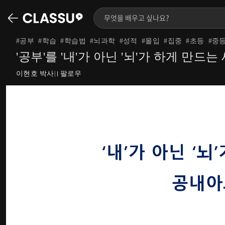
#
공부
#
학습
#
학습법
#
뇌과학
#
성적
#
몰입
#
집중
#
초등
#
중
'공부'를 '내'가 아닌 '뇌'가 하게 만
이현호 박사
팔로우
|