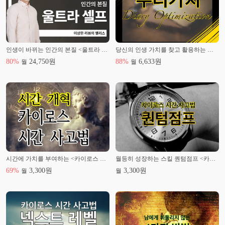
*그외 콘텐츠
- 영업 실적의 8가지 비밀
- 남에게 휘둘리지 않는 4가지 방법
- 마지막 강의
- 3억 모은 현실적인 7가지 방법
인생이 바뀌는 인간의 본질 <울트라 셀프>
당신의 인생 가치를 찾고 활용하는 노하우 <다이어리 최적화 매뉴얼>
- 예비 건축주 필수 지식과 건축 사례들
- 전자책 필수 지식 폰트 저작권과 문서 프로그램의 사용 범위
80
%
24,750
원
88
%
6,633
원
월
월
*전자책
- 고졸 영업 사원의 월 천만 원 버는 다이어리 이야기
- 뿌리가치
시간에 가치를 부여하는 <카이로스 시간 사고법>
월등히 성장하는 스킬 퀀텀점프 <카이로스 시간 사고법>
69
%
3,300
원
3,300
원
월
월