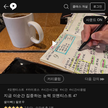
로그인
클래스 개설
사운드 ON
Play
Video
커리큘럼
다음 강의
#
모멘티스트
#
카이로스
#
시간사고법
#
시간
#
시간사용법
지금 이순간 집중하는 능력 모멘티스트 47
셀아빠
|
팔로우
5.0
(
1
)
수강생 총
1
명