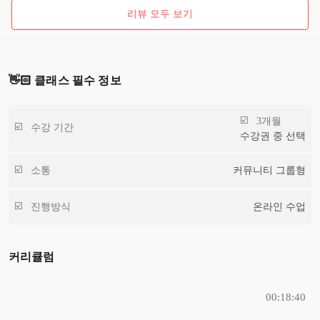
리뷰 모두 보기
👋🏻 클래스 필수 정보
3개월
수강 기간
수강권 중 선택
소통
커뮤니티 그룹형
진행방식
온라인 수업
커리큘럼
00:18:40