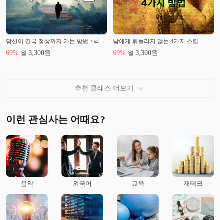
당신이 결국 정상까지 가는 방법 <넥스트 레벨>
남에게 휘둘리지 않는 4가지 스킬
69
%
3,300
원
69
%
3,300
원
월
월
추천 클래스 더보기
이런 관심사는 어때요?
음악
외국어
교육
재테크