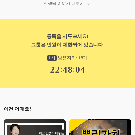
- 카이로스 독서법 3(카이로스 독서법 브릿지)
선생님 이야기 더보기
*카이로스 시간 사고법 시리즈
- 시간 개혁 카이로스 시간 사고법
- 메타인지
- 등가교환
- 퀀텀점프
등록을 서두르세요!
- 넥스트레벨
그룹은 인원이 제한되어 있습니다.
- 모멘티스트47
- 제로드래프트
- 소비자에서 생산자로 가는 길
1
차
남은자리:
18
개
- 인생을 망치는 가장 확실한 5가지 스킬
:
:
2
2
4
8
0
2
*다이어리 최적화 매뉴얼 시리즈
- 다이어리 입문
- 1페이지기법
- 뿌리가치
- 리뉴얼
- 원바인더
- 다이어리 활용법
이건 어때요?
- 다이어리 시스템
*아이디어 무한 생산법
- 부기보기 편
- 아무노트법