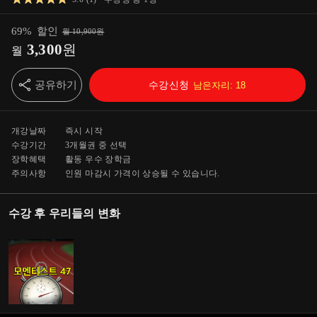
69
%
할인
월
10,900
원
3,300
원
월
공유하기
수강신청
남은자리:
18
개강날짜
즉시 시작
수강기간
3개월
권 중 선택
장학혜택
활동 우수 장학금
주의사항
인원 마감시 가격이 상승될 수 있습니다.
수강 후 우리들의 변화