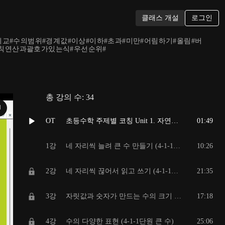
로그인
클래스 개설
교#수의범위#경계값#이상#이하#초과#미만#어림하기#올림#버
사칙연산과괄호가있는식#우선순위#
총 강의 수:
34
N
OT
초등수학 주제별 코칭 Unit 1. 자연수와 그 사칙연산
01:49
1강
네 자리씩 늘려 큰 수 만들기 (4-1-1단원 큰 수)
10:26
2강
네 자리씩 끊어서 읽고 쓰기 (4-1-1단원 큰 수)
21:35
3강
자릿값과 숫자가 만드는 수의 크기 (4-1-1단원 큰 수)
17:18
4강
수의 다양한 표현 (4-1-1단원 큰 수)
25:06