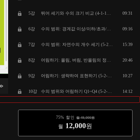
5강
뛰어 세기와 수의 크기 비교 (4-1-1단원 큰 수)
09:31
6강
수의 범위: 경계값 이상/이하/초과/미만 (5-2-1단원 수의 범위와 어림하기)
09:16
7강
수의 범위: 자연수의 개수 세기 (5-2-1단원 수의 범위와 어림하기)
15:39
8강
어림하기: 올림, 버림, 반올림의 정의 (5-2-1단원 수의 범위와 어림하기)
20:46
9강
어림하기: 생략하여 표현하기 (5-2-1단원 수의 범위와 어림하기)
10:27
10강
수의 범위와 어림하기 Q1~Q4 (5-2-1단원 수의 범위와 어림하기)
14:12
11강
수의 범위와 어림하기 Q5~Q7 (5-2-1단원 수의 범위와 어림하기)
13:27
75
%
할인
월
49,000
원
12강
받아올림이 있는 덧셈 (3-1-1단원 덧셈과 뺄셈)
16:13
12,000
원
월
13강
세 자리 수끼리의 덧셈 (3-1-1단원 덧셈과 뺄셈)
04:36