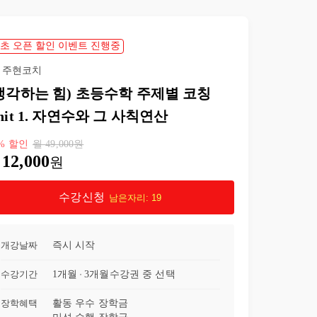
23강
똑같이 나누기 (3-2-2단원 나눗셈)
10:52
초 오픈 할인 이벤트 진행중
24강
내림이 있는 나눗셈 (3-2-2단원 나눗셈)
08:21
주현코치
생각하는 힘) 초등수학 주제별 코칭
25강
나머지가 있는 나눗셈 (3-2-2단원 나눗셈)
15:28
nit 1. 자연수와 그 사칙연산
26강
몫과 나머지 쓰기 (3-2-2단원 나눗셈)
08:09
%
할인
월
49,000
원
12,000
원
27강
나눗셈의 검산 (3-2-2단원 나눗셈)
11:09
수강신청
남은자리:
19
28강
나눗셈과 결과 확인하기 (3-2-2단원 나눗셈)
08:07
29강
큰 수와 곱셈 (4-1-3단원 곱셈과 나눗셈)
15:30
개강날짜
즉시 시작
수강기간
1개월
3개월
수강권 중 선택
30강
나눗셈과 검산하기 (4-1-3단원 곱셈과 나눗셈)
19:52
장학혜택
활동 우수 장학금
31강
덧셈∙뺄셈 또는 곱셈∙나눗셈 및 괄호가 있는 식 (5-1-1단원 자연수의 혼합 계산)
18:14