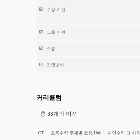
수강 기간
그룹 미션
소통
진행방식
커리큘럼
총
33
개의 미션
OT
초등수학 주제별 코칭 Unit 1. 자연수와 그 사