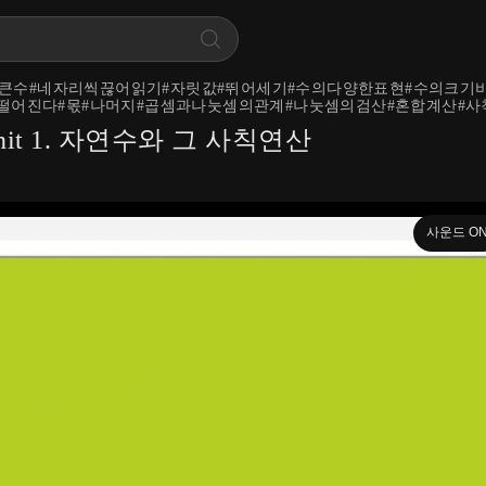
수#큰수#네자리씩끊어읽기#자릿값#뛰어세기#수의다양한표현#수의크기비
어떨어진다#몫#나머지#곱셈과나눗셈의관계#나눗셈의검산#혼합계산#
it 1. 자연수와 그 사칙연산
사운드 O