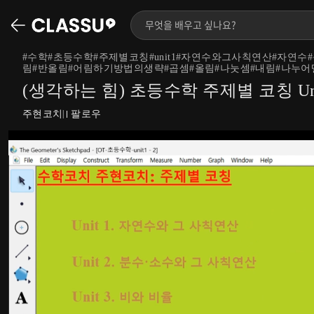
#
수학#초등수학#주제별코칭#unit1#자연수와그사칙연산#자연
림#반올림#어림하기방법의생략#곱셈#올림#나눗셈#내림#나누
(생각하는 힘) 초등수학 주제별 코칭 Un
주현코치
팔로우
|