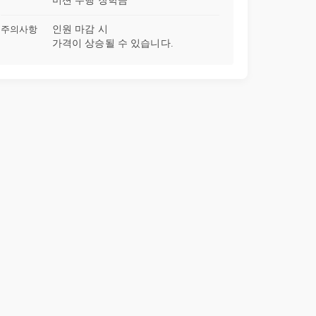
미션 수행 장학금
주의사항
인원 마감 시
32강
곱셈이 덧셈보다 우선순위인 이유 (5-1-1단원 자연수의 혼합 계산)
19:16
가격이 상승될 수 있습니다.
33강
혼합 계산식 세우기 (5-1-1단원 자연수의 혼합 계산)
15:38