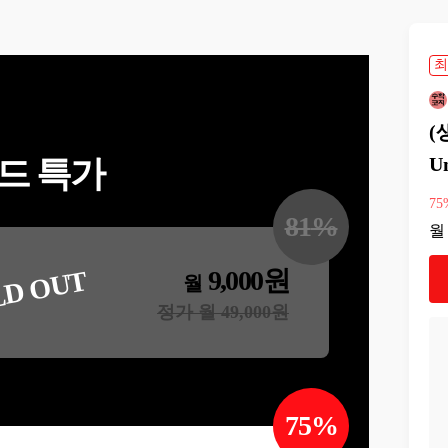
최
(
U
드 특가
75
81
%
월
9,000
원
LD OUT
월
정가 월
49,000
원
75
%