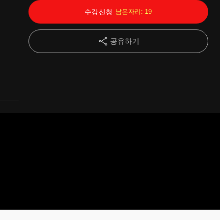
수강신청
남은자리:
19
14강
받아내림이 있는 뺄셈 (3-1-1단원 덧셈과 뺄셈)
11:46
공유하기
15강
세 자리 수끼리의 뺄셈 (3-1-1단원 덧셈과 뺄셈)
05:57
16강
곱셈은 왜 필요할까? (3-1-4단원 곱셈)
19:50
17강
올림이 있는 곱셈 (3-1-4단원 곱셈)
16:47
18강
간단한 자연수의 곱셈 (3-2-1단원 곱셈)
10:33
19강
올림이 있는 자연수의 곱셈 (3-2-1단원 곱셈)
08:28
20강
두 자리 수로 곱하기 (3-2-1단원 곱셈)
16:02
21강
나눗셈은 어떤 경우에 필요할까? (3-1-3단원 나눗셈)
17:21
22강
곱셈과 나눗셈의 관계(3-1-3단원 나눗셈)
13:34