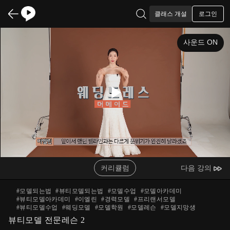
로그인
클래스 개설
사운드 ON
Play
Video
커리큘럼
다음 강의
#
모델되는법
#
뷰티모델되는법
#
모델수업
#
모델아카데미
#
뷰티모델아카데미
#
이엘린
#
경력모델
#
프리랜서모델
#
뷰티모델수업
#
웨딩모델
#
모델학원
#
모델레슨
#
모델지망생
뷰티모델 전문레슨 2