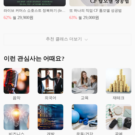
라이브 커머스 쇼호스트 정복하기 (feat. 이지쇼 이지현 쇼호스트) 방송인 메이크업 헤어부터 포트폴리오 작성까지! 당신도 할 수 있다.
또 하나의 직업 CF 톱모델 성공법
62
%
29,900
원
63
%
29,000
원
월
월
추천 클래스 더보기
이런 관심사는 어때요?
음악
외국어
교육
재테크
비즈니스
개발
운동/건강
공예