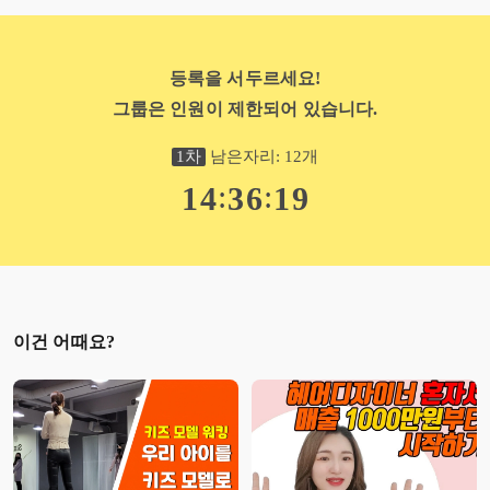
- 2010 ~ 2011 , 2015 ~ 2018 태국 ' 로쥬키스' 화장품 cf
- 2022 스노우피크 ( snowpeak )
- 2020 오렌즈
- 2013 ~ 2017 GIODANO 지오다노
등록을 서두르세요!
그룹은 인원이 제한되어 있습니다.
1
차
남은자리:
12
개
:
:
1
4
3
6
1
8
이건 어때요?