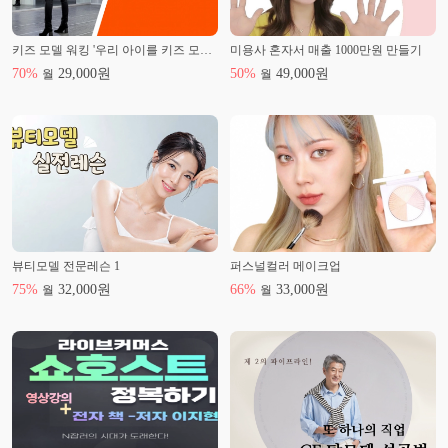
키즈 모델 워킹 '우리 아이를 키즈 모델로'
미용사 혼자서 매출 1000만원 만들기
70
%
29,000
원
50
%
49,000
원
월
월
뷰티모델 전문레슨 1
퍼스널컬러 메이크업
75
%
32,000
원
66
%
33,000
원
월
월