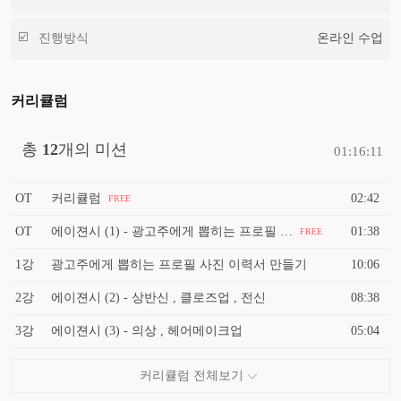
진행방식
온라인 수업
커리큘럼
총
12
개의 미션
01:16:11
OT
커리큘럼
02:42
FREE
OT
에이젼시 (1) - 광고주에게 뽑히는 프로필 영상 남기는 방법
01:38
FREE
1강
광고주에게 뽑히는 프로필 사진 이력서 만들기
10:06
2강
에이젼시 (2) - 상반신 , 클로즈업 , 전신
08:38
3강
에이젼시 (3) - 의상 , 헤어메이크업
05:04