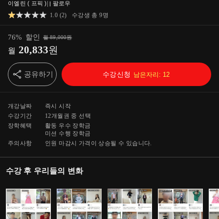
이엘린 ( 프픽 )
|
팔로우
1.0
(
2
)
수강생 총
9
명
76
%
할인
월
89,000
원
20,833
원
월
공유하기
수강신청
남은자리:
12
개강날짜
즉시 시작
수강기간
12개월
권 중 선택
장학혜택
활동 우수 장학금
미션 수행 장학금
주의사항
인원 마감시 가격이 상승될 수 있습니다.
수강 후 우리들의 변화