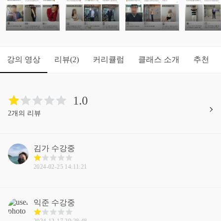
강의 영상
리뷰
커리큘럼
클래스 소개
추천
(2)
1.0
2개의 리뷰
김가
수강중
2024-02-25 14:11:21
익준
수강중
2024-12-17 20:28:48