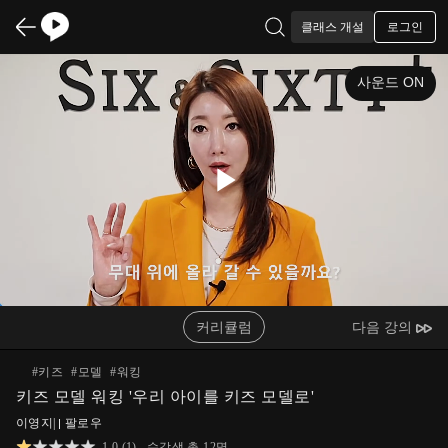
로그인
클래스 개설
사운드 ON
Play
Video
커리큘럼
다음 강의
#
키즈
#
모델
#
워킹
키즈 모델 워킹 '우리 아이를 키즈 모델로'
이영지
|
팔로우
1.0
(
1
)
수강생 총
12
명