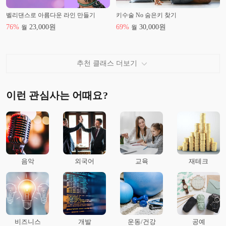
벨리댄스로 아름다운 라인 만들기
키수술 No 숨은키 찾기
76
%
23,000
원
69
%
30,000
원
월
월
추천 클래스 더보기
이런 관심사는 어때요?
음악
외국어
교육
재테크
비즈니스
개발
운동/건강
공예