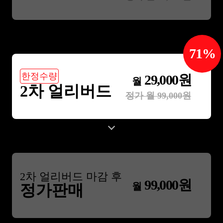
71
%
한정수량
29,000
원
월
2차 얼리버드
정가 월
99,000
원
2
차 얼리버드 마감 후
99,000
원
월
정가판매