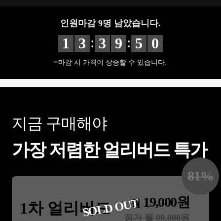
인원마감
9
명 남았습니다.
:
:
1
3
3
9
4
9
마감 시 가격이 상승할 수 있습니다.
지금 구매해야
가장 저렴한 얼리버드 특가
81
%
19,000
원
SOLD OUT
월
1차 얼리버드
정가 월
99,000
원