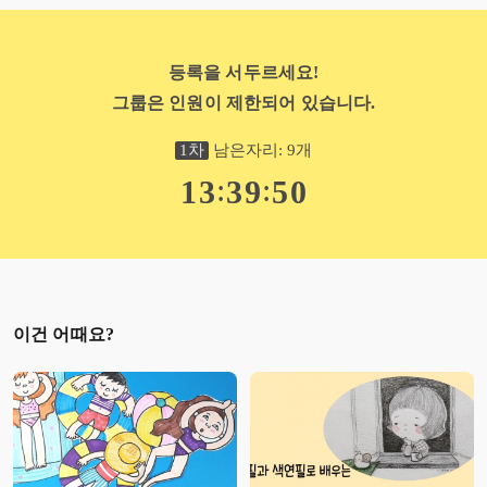
등록을 서두르세요!
그룹은 인원이 제한되어 있습니다.
1
차
남은자리:
9
개
:
:
1
3
3
9
4
9
이건 어때요?