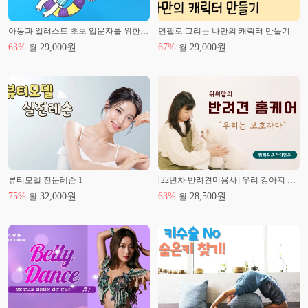
아동과 일러스트 초보 입문자를 위한 다양한 동작 쉽게 그리기
연필로 그리는 나만의 캐릭터 만들기
63
%
29,000
원
67
%
29,000
원
월
월
뷰티모델 전문레슨 1
[22년차 반려견미용사] 우리 강아지 미용하기
75
%
32,000
원
63
%
28,500
원
월
월