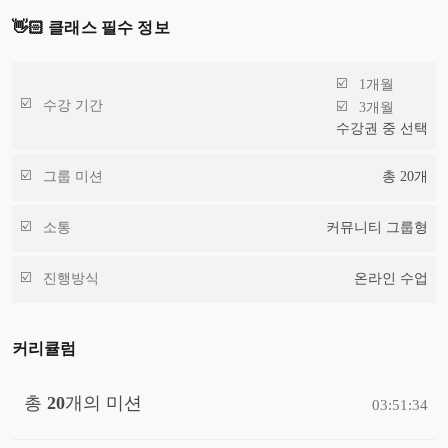
👋🏻 클래스 필수 정보
1개월
수강 기간
3개월
수강권 중 선택
그룹 미션
총
20
개
소통
커뮤니티 그룹형
진행방식
온라인 수업
커리큘럼
총
20
개의 미션
03:51:34