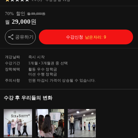
70
%
할인
월
99,000
원
29,000
원
월
공유하기
수강신청
남은자리:
9
개강날짜
즉시 시작
수강기간
1개월
3개월
권 중 선택
장학혜택
활동 우수 장학금
미션 수행 장학금
주의사항
인원 마감시 가격이 상승될 수 있습니다.
수강 후 우리들의 변화