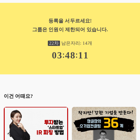
등록을 서두르세요!
그룹은 인원이 제한되어 있습니다.
22
차
남은자리:
14
개
:
:
0
3
4
8
1
0
이건 어때요?