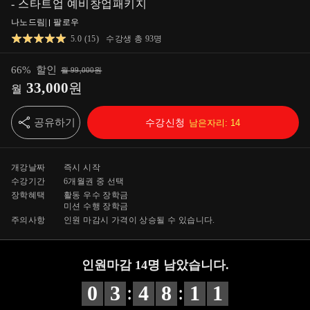
- 스타트업 예비창업패키지
나노드림
|
팔로우
5.0
(
15
)
수강생 총
93
명
66
%
할인
월
99,000
원
33,000
원
월
공유하기
수강신청
남은자리:
14
개강날짜
즉시 시작
수강기간
6개월
권 중 선택
장학혜택
활동 우수 장학금
미션 수행 장학금
주의사항
인원 마감시 가격이 상승될 수 있습니다.
인원마감
14
명 남았습니다.
:
:
0
3
4
8
1
0