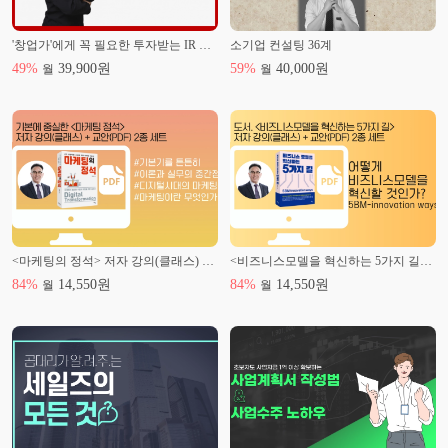
'창업가'에게 꼭 필요한 투자받는 IR 피칭 비법
소기업 컨설팅 36계
49
%
39,900
원
59
%
40,000
원
월
월
<마케팅의 정석> 저자 강의(클래스) + 강의교안(PDF) 2종 세트
<비즈니스모델을 혁신하는 5가지 길> 저자 강의(클래스) + 강의교안(PDF)
84
%
14,550
원
84
%
14,550
원
월
월