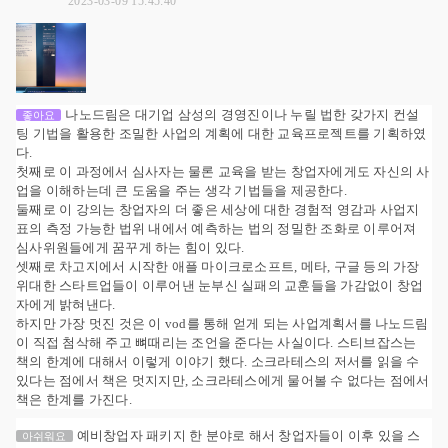
2023-03-09 15:45:40
나노드림은 대기업 삼성의 경영진이나 누릴 법한 갖가지 컨설
좋아요
팅 기법을 활용한 조밀한 사업의 계획에 대한 교육프로젝트를 기획하였
다.
첫째로 이 과정에서 심사자는 물론 교육을 받는 창업자에게도 자신의 사
업을 이해하는데 큰 도움을 주는 생각 기법들을 제공한다.
둘째로 이 강의는 창업자의 더 좋은 세상에 대한 경험적 영감과 사업지
표의 측정 가능한 법위 내에서 예측하는 법의 정밀한 조화로 이루어져
심사위원들에게 꿈꾸게 하는 힘이 있다.
셋째로 차고지에서 시작한 애플 마이크로소프트, 메타, 구글 등의 가장
위대한 스타트업들이 이루어낸 눈부신 실패의 교훈들을 가감없이 창업
자에게 밝혀낸다.
하지만 가장 멋진 것은 이 vod를 통해 얻게 되는 사업계획서를 나노드림
이 직접 첨삭해 주고 뼈때리는 조언을 준다는 사실이다. 스티브잡스는
책의 한계에 대해서 이렇게 이야기 했다. 소크라테스의 저서를 읽을 수
있다는 점에서 책은 멋지지만, 소크라테스에게 물어볼 수 없다는 점에서
책은 한계를 가진다.
예비창업자 패키지 한 분야로 해서 창업자들이 이후 있을 스
아쉬워요