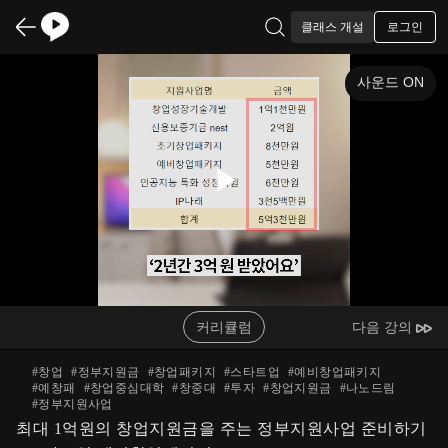
로그인
클래스 개설
사운드 ON
Play
Video
커리큘럼
다음 강의
#
창업
#
정부지원금
#
창업패키지
#
스타트업
#
예비창업패키지
#
예창패
#
창업중심대학
#
창중대
#
투자
#
창업지원금
#
나노드림
#
정부지원사업
최대 1억원의 창업지원금을 주는 정부지원사업 준비하기