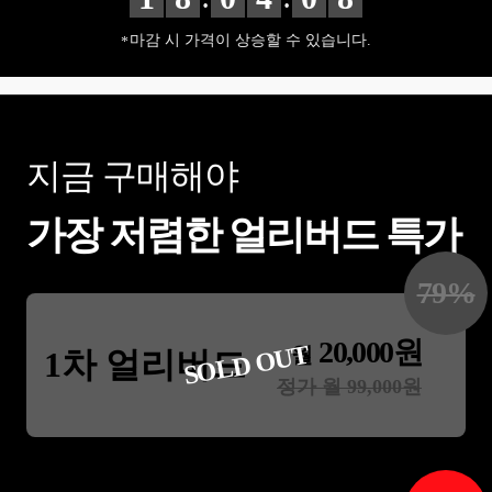
마감 시 가격이 상승할 수 있습니다.
지금 구매해야
가장 저렴한 얼리버드 특가
79
%
20,000
원
SOLD OUT
월
1차 얼리버드
정가 월
99,000
원