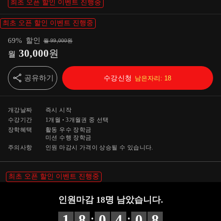
최초 오픈 할인 이벤트 진행중
최초 오픈 할인 이벤트 진행중
69
%
할인
월
99,000
원
30,000
원
월
공유하기
수강신청
남은자리:
18
개강날짜
즉시 시작
수강기간
1개월
3개월
권 중 선택
장학혜택
활동 우수 장학금
미션 수행 장학금
주의사항
인원 마감시 가격이 상승될 수 있습니다.
최초 오픈 할인 이벤트 진행중
인원마감
18
명 남았습니다.
:
:
1
8
0
4
0
7