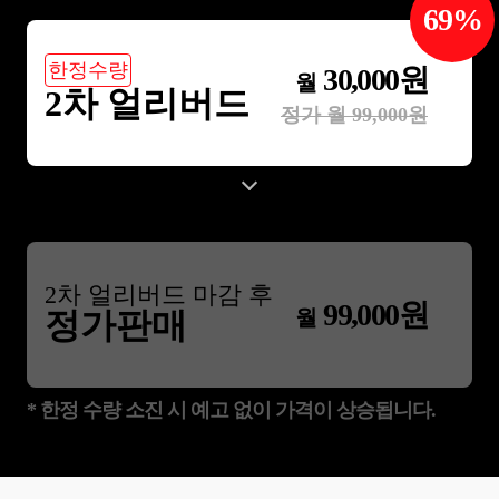
69
%
한정수량
30,000
원
월
2차 얼리버드
정가 월
99,000
원
2
차 얼리버드 마감 후
99,000
원
월
정가판매
* 한정 수량 소진 시 예고 없이 가격이 상승됩니다.