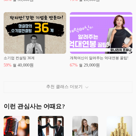
소기업 컨설팅 36계
개척여신이 알려주는 억대연봉 꿀팁!
59
%
40,000
원
67
%
29,000
원
월
월
추천 클래스 더보기
이런 관심사는 어때요?