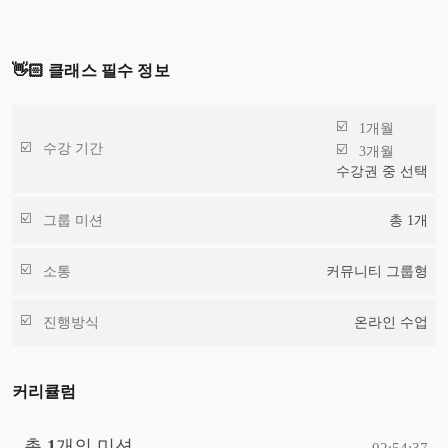
👋🏻 클래스 필수 정보
1개월
수강 기간
3개월
수강권 중 선택
그룹 미션
총
1
개
소통
커뮤니티 그룹형
진행방식
온라인 수업
커리큘럼
총
1
개의 미션
02:54:37