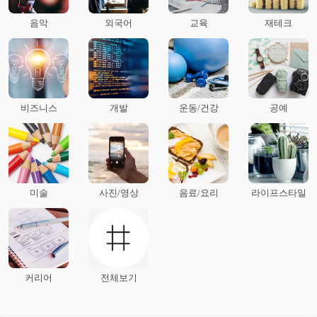
음악
외국어
교육
재테크
비즈니스
개발
운동/건강
공예
미술
사진/영상
음료/요리
라이프스타일
커리어
전체보기