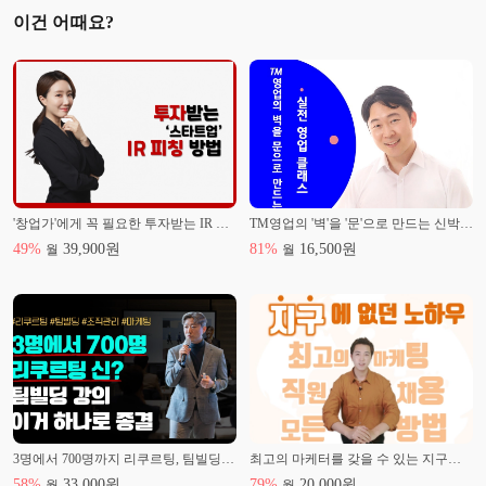
이건 어때요?
'창업가'에게 꼭 필요한 투자받는 IR 피칭 비법
TM영업의 '벽'을 '문'으로 만드는 신박한 영업강의!
49
%
39,900
원
81
%
16,500
원
월
월
3명에서 700명까지 리쿠르팅, 팀빌딩, 조직관리 노하우
최고의 마케터를 갖을 수 있는 지구에 없던 노하우
58
%
33,000
원
79
%
20,000
원
월
월