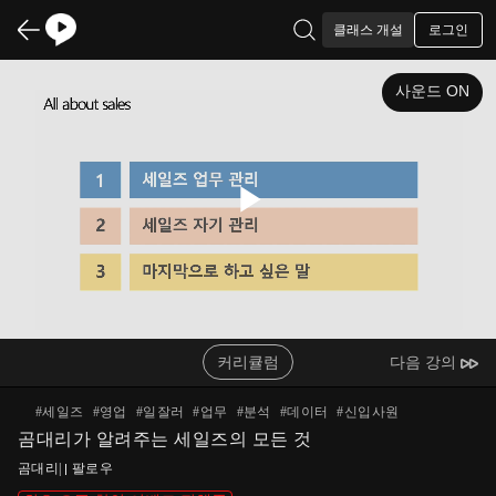
로그인
클래스 개설
사운드 ON
Play
Video
커리큘럼
다음 강의
#
세일즈
#
영업
#
일잘러
#
업무
#
분석
#
데이터
#
신입사원
곰대리가 알려주는 세일즈의 모든 것
곰대리
|
팔로우