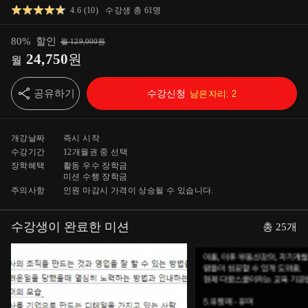
4.6
(
10
)
수강생 총
61
명
80
%
할인
월
129,000
원
24,750
원
월
공유하기
수강신청
남은자리:
2
개강날짜
즉시 시작
수강기간
12개월
권 중 선택
장학혜택
활동 우수 장학금
미션 수행 장학금
주의사항
인원 마감시 가격이 상승될 수 있습니다.
수강생이 완료한 미션
총
25
개