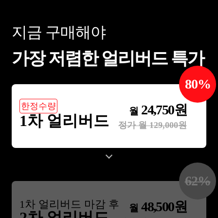
역행자책을 쓰고 베스트셀러가 됨
림 - 부동산, 교육 삼성다니다 퇴사 후 부
동산으로 경제적 자유를 이
지금 구매해야
산강의, 자기계발강의로 
성공할 수 있게 도와줌. 
라는 교육 기관을 운영중 5.유병재 - 유머
가장 저렴한 얼리버드 특가
개그맨. 촌철살인의 풍자로
를 구사. 한국형 블랙코미
시함. 자신만의 독특한 기
숨어있던 다양한 코미디언 
80
%
개그맨 등을 살림 6.유재석 - 인터뷰, 유머
대한민국 대표 코미디언이자
한정수량
24,750
원
을 기분나쁘게하지않으면
월
유명 자기관리가 투철함. 사건사고와 안
1차 얼리버드
티가 없는 몇 안되는 연예인. 7.이은대
정가 월
129,000
원
실패 극복 사업실패, 알콜중
범죄자 이 모든 어려움을 
기강의를 하는 실패극복의 최강자
개 - 지식창업 지식 창업으로 성공 후 그
방법을 유튜브에 올림, 이
를 만들며 지식창업 하는 
62
%
주는 무자본 창업 전문가.
고해서 글천개가 됨 9.김영주 - 코미디 공
1
차 얼리버드 마감 후
연 내가 생각하는 대한민국 최고의 코미
48,500
원
월
디마술사 안주하지않고 매
2차 얼리버드