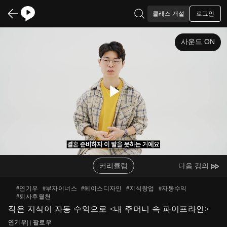
로그인
클래스 개설
사운드 ON
Play
Video
커리큘럼
다음 강의
#
연기우
#
부자이너스
#
헤이스디자인
#
지식창업
#
자동수익
#
퇴사후월천
작은 지식이 자동 수익으로 <내 주머니 속 파이프라인>
연기우
|
팔로우