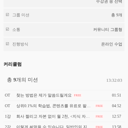
수강권 중 선택
그룹 미션
총
9
개
소통
커뮤니티 그룹형
진행방식
온라인 수업
커리큘럼
총
9
개의 미션
13:32:03
OT
찾는 방법은 제가 말씀드릴게요
01:51
FREE
OT
상위0.1%의 학습법, 콘텐츠를 유료로 팔고 싶다면?
04:52
FREE
1강
회사 짤리고 자본 없이 월 2천, <지식 자판기> 설계도 공개합니다. <성공 마인드셋 1강>
12:57
FREE
2강
이렇게 써먹을 수 있습니다. 일반인의 지식 수익화 실제 예시 <성공 마인드셋 2강>
13:58
FREE