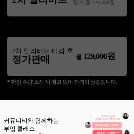
을 손보임 10.김창옥 - 강연 감동을 주는
정가 월
129,000
원
강연을 하는 스피치 업계 1위 강
잡하는 허대리 - 지식창업 지식창업이라
는 개념을 알려준 분.
2
차 얼리버드 마감 후
129,000
원
월
정가판매
* 한정 수량 소진 시 예고 없이 가격이 상승됩니다.
커뮤니티와 함께하는
부업
클래스