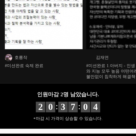
호룡작
김재연
#미션완료 숙제 완료
#미션완료 1.아버지 - 인
와 지능 모두 높음 어떤어
불만없이 침착하게 해결책을 찾음
우 - 브랜딩 디자이너들이 
있는 방법을 알려줌 이를
라는 커뮤니티를 만들고 
인원마감
2
명 남았습니다.
과 협업하며 경제적 자유를
:
:
2
0
3
7
0
업이라는 분야로 넓혀 자
3
로 돈을 버는 방법을 강의함 3.자청 - 
무자본창업 1세대. 8개가
마감 시 가격이 상승할 수 있습니다.
공하며 경제적 자유를 이룸
성공했던 경험을 기반으로
하는 방법을 알려줌. 자신