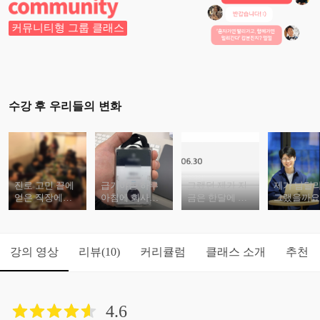
커뮤니티형 그룹 클래스
수강 후 우리들의 변화
진로 고민 끝에
급기야는 하루
그랬던 제가 지
제가 남달
얻은 직장에서
아침에 회사가
금은 한달에 월
그랬을까요
는 밤샘 야근, 갑
없어지고 코로
천, 억대 연봉을
는 그저 후
질, 박봉의 현실
나로 인해 해고
버는 사업가가
에게 제가 
만이 주어졌습
를 당하기도 했
되었습니다
작은 지식을
니다
습니다
달해주고 
강의 영상
리뷰
커리큘럼
클래스 소개
추천
(10)
을 뿐입니
4.6