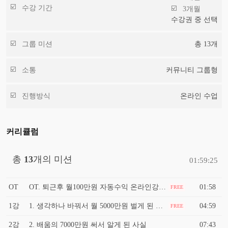
수강 기간
3개월
수강권 중 선택
그룹 미션
총
13
개
소통
커뮤니티 그룹형
진행방식
온라인 수업
커리큘럼
총
13
개의 미션
01:59:25
OT
OT. 퇴근후 월100만원 자동수익 온라인강의 만들기
01:58
FREE
1강
1. 생각하나 바꿔서 월 5000만원 벌게 된 이유
04:59
FREE
2강
2. 배움의 7000만원 써서 알게 된 사실
07:43