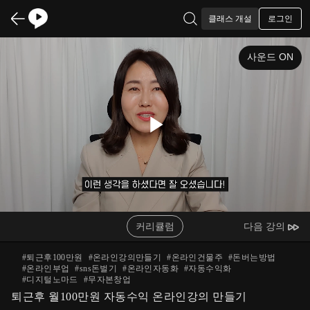
로그인
클래스 개설
사운드 ON
Play
Video
커리큘럼
다음 강의
#
퇴근후100만원
#
온라인강의만들기
#
온라인건물주
#
돈버는방법
#
온라인부업
#
sns돈벌기
#
온라인자동화
#
자동수익화
#
디지털노마드
#
무자본창업
퇴근후 월100만원 자동수익 온라인강의 만들기