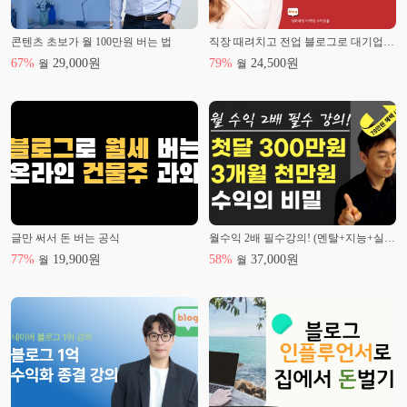
콘텐츠 초보가 월 100만원 버는 법
직장 때려치고 전업 블로그로 대기업 연봉벌기!
67
%
29,000
원
79
%
24,500
원
월
월
글만 써서 돈 버는 공식
월수익 2배 필수강의! (멘탈+지능+실행)자기변화3종 셋트
77
%
19,900
원
58
%
37,000
원
월
월