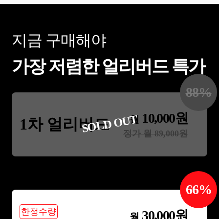
지금 구매해야
가장 저렴한 얼리버드 특가
88
%
10,000
원
SOLD OUT
월
1차 얼리버드
정가 월
89,000
원
66
%
한정수량
30,000
원
월