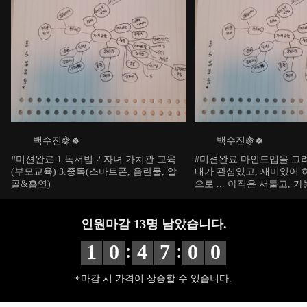
백수진🍇🍀
백수진🍇🍀
#미션완료 1.독서법 2.자녀 가치관 교육
#미션완료 마인드맵을 그
(부모교육) 3.중독(스마트폰, 음란물, 알
내가 관심있고, 재미있어 
콜&흡연)
으로 ... 아직은 서툴고, 
지만 도전해보겠습니다
인원마감
13
명 남았습니다.
:
:
1
0
4
6
5
8
마감 시 가격이 상승할 수 있습니다.