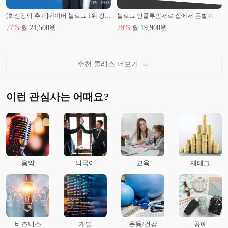
[최신강의 추가]네이버 블로그 1위 강의! 블로그의 다양한 1억 수익화 종결판! 왕초보도 가능!
블로그 인플루언서로 집에서 돈벌기
77
%
24,500
원
79
%
19,900
원
월
월
추천 클래스 더보기
이런 관심사는 어때요?
음악
외국어
교육
재테크
비즈니스
개발
운동/건강
공예