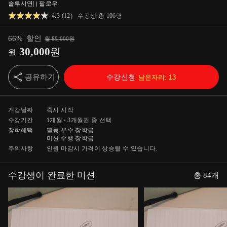
솔루시연
|
팔로우
4.3
(
12
)
수강생 총
106
명
66
%
할인
월
89,000
원
30,000
원
월
공유하기
수강신청
남은자리:
13
개강날짜
즉시 시작
수강기간
1개월
3개월
권 중 선택
장학혜택
활동 우수 장학금
미션 수행 장학금
주의사항
인원 마감시 가격이 상승될 수 있습니다.
수강생이 완료한 미션
총
84
개