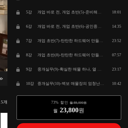
5강
개업 바로 전, 개업 초반(5)-준비해두면 좋은 꿀팁 10가지 모음
18:01
6강
개업 바로 전, 개업 초반(6)-공인중개사 필수 즐겨찾기 사이트 정리
14:35
7강
개업 초반(7)-탄탄한 하드웨어 만들기(1)
23:52
8강
개업 초반(8)-탄탄한 하드웨어 만들기(2)-"브랜딩"
07:57
9강
중개실무(9)-확실한 매물 하나, 열 매물 안부럽게 하는 방법! 광고비 최소한으로 들이고 가성비 높이는 방법
23:17
10강
중개실무(10)-벽보 매물장의 엄청난 효과
10:42
11강
중개실무(11)-장담컨데, 이 2가지만 해도 상위 5%입니다
09:28
15
개
73
%
할인
월
89,000
원
23,800
원
월
12강
중개실무(12)-고정매출 확보의 중요성& 고정매출 확보하는 5가지 루트
12:01
13강
중개실무(13)-"10억짜리 전화번호부" 소액으로 거액 만드는 나만의 전화번호 저장법
12:48