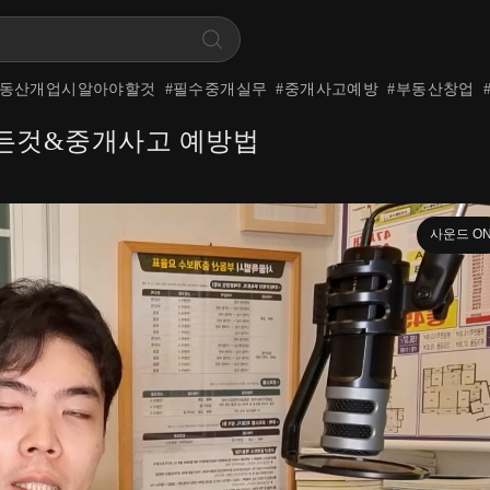
동산개업시알아야할것
#
필수중개실무
#
중개사고예방
#
부동산창업
모든것&중개사고 예방법
사운드 O