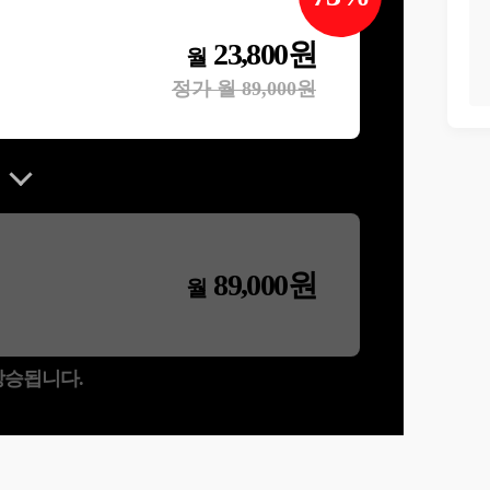
23,800
원
월
정가 월
89,000
원
89,000
원
월
 상승됩니다.