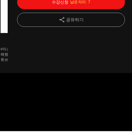
수강신청
남은자리:
7
14강
중개실무(14)-고객의 말보다 매물의 가능성을 믿을것!
11:28
공유하기
15강
수입편(15)-공인중개사 여러개의 지갑만들기-중개사의 부업편
20:45
승환
승환
승환
16강
수입편(16)-공인중개사 자동 수입만들기-투자 파이프라인편
15:42
#미션완료 야무지게 북마크
#미션완료 네이버 플레이스
#미션완료 인테
해뒀습니다. 사실 승주님 유
와 다음에도 등록을 했는데
야할지는 모르겠
17강
수입편(17)-겸업-시너지 극대화할 수 있는 방법은?
16:32
튜브에서 예전에 중개업에 도
호갱노노에서는 지도 확대를
가 1월부터 사
움되는 사이트들을 소개한 영
해도 저희 사무소가 뜨지를
서 느꼈던 것은
상을 업로드하신 걸 봤고 그
않습니다. 해결책을 여쭤봐도
제 자리에 있는
18강
수입편(18)-겸업-주의사항 및 장단점
18:07
때 추가해뒀기 때문에 크게
될까요?
동할 수 있는 
달라진건 없네요 ㅎㅎ
연동하면 브리핑
계약진행을 할때
19강
실전편(19)-(Intro) 계약 많은것도 좋지만, 안전하게 계약해야 헛돈 안나간다!
13:03
고 좋을 것 같다
습니다. 그래서
20강
실전편(20)-중개사고 예방 사례들 핵심 11가지
21:10
전 모니터와 상
것으로 구매를 
대로 꾸몄고 역
21강
실전편(21)-과태료 예방 사례들 핵심 5가지
23:34
반응은 호의적이
주변에 있는 중
직까지 이런 시
22강
실전 계약편(22)-대리 계약 시 위임장에 관하여
10:33