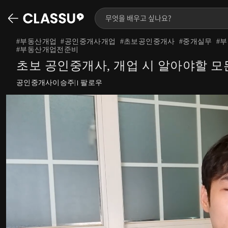
#
부동산개업
#
공인중개사개업
#
초보공인중개사
#
중개실무
#
부
#
부동산개업전준비
초보 공인중개사, 개업 시 알아야할 
공인중개사이승주
팔로우
|