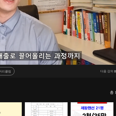
다음 강의
커리큘럼
총