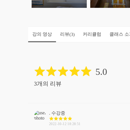
강의 영상
리뷰
커리큘럼
클래스 소
(3)
5.0
3개의 리뷰
.
수강중
2022-10-12 18:28:51