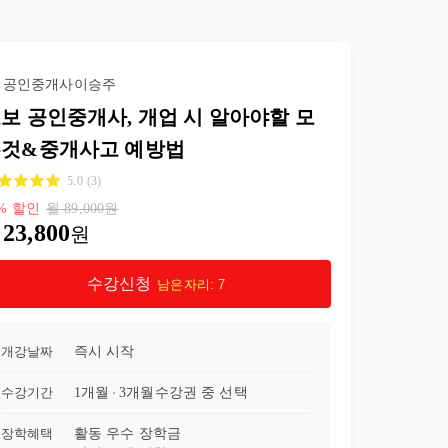
이 없었거든요.
모니터를 활용
확인설명서를 
23강
실전 계약편(23)-계약 전 필수 확인사항(1)
13:23
라도 쉽게 바꿀 
인쇄해야 하는 
공인중개사이승주
24강
실전 계약편(24)-계약 시 필수 확인사항(2)
13:21
일 수 있으며 
보 공인중개사, 개업 시 알아야할 모
화면을 보며 얘
문에 집중력도 
것&중개사고 예방법
25강
실전 계약편(25)-잔금 시 필수 확인 사항(3)
17:40
만족하고 있습니
5.0
(
3
)
26강
실전 계약편(26)-계약 시 필수로 들어가야할 특약 모음
35:04
%
할인
월
89,000
원
23,800
원
27강
(서비스강의)(27) 임대차 3법 FAQ
20:12
수강신청
남은자리:
7
28강
(서비스강의)(28) 전세보증보험 FAQ(수정 및 보완 자료 필독)
18:56
29강
종강(29)-강의를 마치며-감사한 수강생분들께
05:52
개강날짜
즉시 시작
수강기간
1개월
3개월
수강권 중 선택
장학혜택
활동 우수 장학금