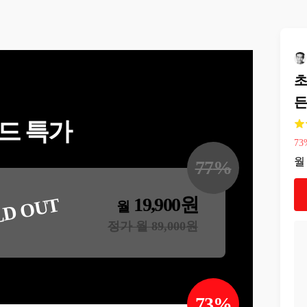
초
든
드 특가
73
월
77
%
19,900
원
LD OUT
월
정가 월
89,000
원
73
%