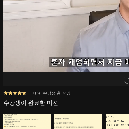
5.0
(
3
)
수강생 총
24
명
수강생이 완료한 미션