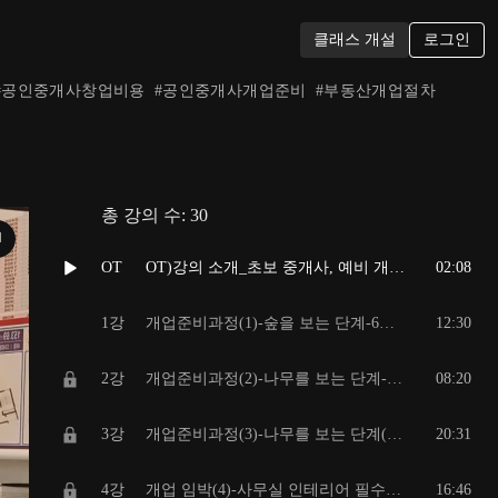
로그인
클래스 개설
#
공인중개사창업비용
#
공인중개사개업준비
#
부동산개업절차
총 강의 수:
30
N
OT
OT)강의 소개_초보 중개사, 예비 개업 공인중개사가 알아야할 모든 것
02:08
1강
개업준비과정(1)-숲을 보는 단계-6하원칙을 바탕으로 큰 계획을 세우고, 수치화하기
12:30
2강
개업준비과정(2)-나무를 보는 단계-개설등록절차 방법 8단계 소개
08:20
3강
개업준비과정(3)-나무를 보는 단계(2)-사무실 오픈-준비물 List 총정리
20:31
4강
개업 임박(4)-사무실 인테리어 필수&도움주는 아이템
16:46