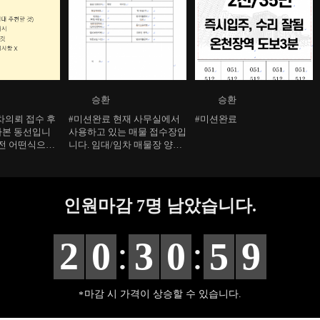
승환
승환
차의뢰 접수 후
#미션완료 현재 사무실에서
#미션완료
짜본 동선입니
사용하고 있는 매물 접수장입
 전 어떤식으로
니다. 임대/임차 매물장 양식
스로 생각하면서
이 조금은 다르지만 큰 차이
어봅니다
는 없어서 임대 접수장으로
올려봤어요. 요새는 수요보다
공급이 훨씬 많은 상황이라
인원마감
7
명 남았습니다.
매물이 쌓여가는 상황이에요
:
:
2
0
3
0
5
8
마감 시 가격이 상승할 수 있습니다.