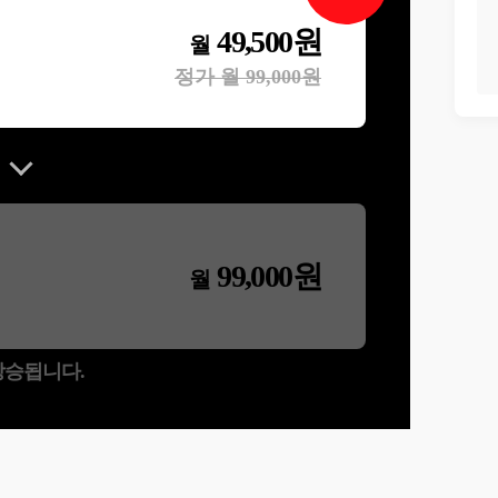
49,500
원
월
정가 월
99,000
원
99,000
원
월
 상승됩니다.