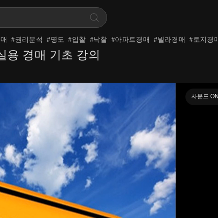
공매
#
권리분석
#
명도
#
입찰
#
낙찰
#
아파트경매
#
빌라경매
#
토지경
실용 경매 기초 강의
사운드 O