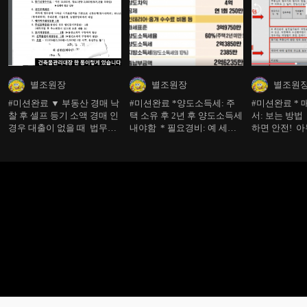
별조원장
별조원장
별조원
#미션완료 ▼ 부동산 경매 낙
#미션완료 *양도소득세: 주
#미션완료 *
찰 후 셀프 등기 소액 경매 인
택 소유 후 2년 후 양도소득세
서: 보는 방법
경우 대출이 없을 때 법무사
내야함 * 필요경비: 예 세금
하면 안전! 아
의 도움 없이 셀프 등기를 통
500만원 일 때 인테리어, 보
안전하다^^ *
해 소유권 이전을 할 수 있습
일러, 샷시, 중개 수수료 비용:
는 과정: 좋게
니다. 법무사비 50만원 아낄
공제 가능 (도배 장판 소모품
수 있는 꿀팁! * 첨부서류 =>
은 해당 x) 1년 미만 팔기보
서류 접수하기 * 온비드 인터
다는 2년 정도 갖고 가는 걸
넷 공매는 셀프등기 좀 더 편
로 추천 ! 선생님~ 혹시 임차
리함^^ [셀프등기 첨부서류]
인 월세 밀린 적은 없었는지
- 2-30만원 돈 아낌^^ - 단 대
용 어케 하셨는지도 궁금해요
^^
출없는 경우^^ 출력 가능한
것은 출력해서 첨부하라 (돈
들일 필요 x) -부동산등기부
등본 1통 -말소할 목록 4부 -
취득세 영수증+말소등록세
영수증 (물건소재지 구청에