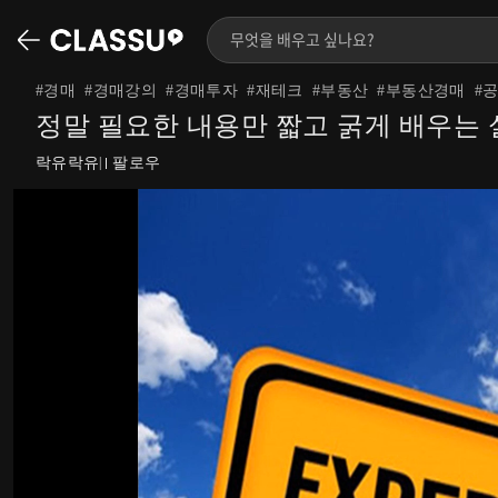
#
경매
#
경매강의
#
경매투자
#
재테크
#
부동산
#
부동산경매
#
정말 필요한 내용만 짧고 굵게 배우는 
락유락유
팔로우
|