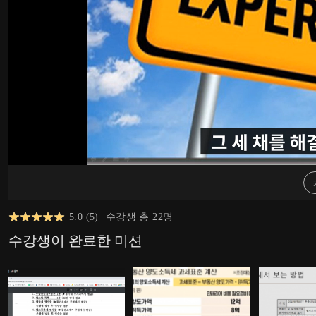
5.0
(
5
)
수강생 총
22
명
수강생이 완료한 미션