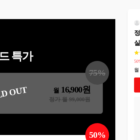
정
실
드 특가
50
월
75
%
16,900
원
LD OUT
월
정가 월
99,000
원
50
%