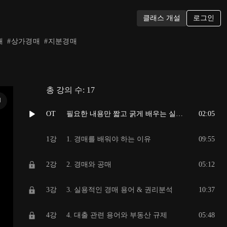
로그인
클래스 개설
매
#
상가경매
#
지분경매
총 강의 수:
17
N
OT
필요한 내용만 짧고 굵게 배우는 실용 경매 기초 강의
02:05
1강
1. 경매를 배워야 하는 이유
09:55
2강
2. 경매와 공매
05:12
3강
3. 실용적인 경매 용어 & 권리분석
10:37
4강
4. 대출 관련 용어와 부동산 규제
05:48