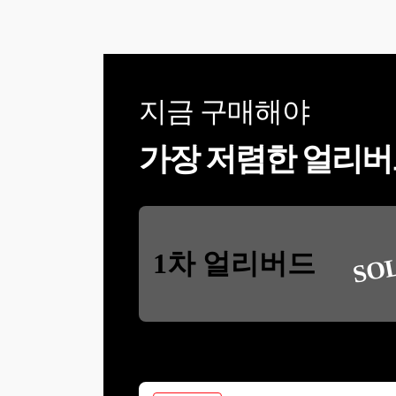
서 함께 진행) -등기신청 수수
료 (토지, 건물 각각인지 집합
건물인지 확인) -국민주택채
권 : 인터넷 등기소 되는지?
확인해야함 -매각허가결정
등본 -주민등록등본 1통 -토
지금 구매해야
지대장등본 1통 (약 500원?) -
건축물 관리 대장등본 1통 -
우표 – 12000원 (6천원 2장)
가장 저렴한 얼리버
SO
1차 얼리버드