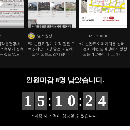
장
별조원장
JAE YUN JU
 매각물건명세
#미션완료 경매 아직 잘은 모
#미션완료 여러가지를 살펴
 소유주가 점유
르겠지만 그냥 즐겁고 설레
보는데 저런 임야경매가 왕왕
무 것도 없으면
네요^^ 오늘도 감사합니다!
나오는거같습니다. 그래서 이
 집주인 내보내
일단 사이트 들어가서 관심물
것저것 살펴보는데 용도가 도
 좋게 하자!
건 보관하기부터 해볼게요
로면 바로 뒤로가기하는데 용
도가 임야라면 소위 알박기가
가능한건가요? 임야라도 현
인원마감
8
명 남았습니다.
재 도로로 계속사용하면 도로
로 이용하게 두는게 맞나요?
(알박기 생각 없음, 궁금하여
:
:
1
5
1
0
2
3
질문드립니다.)
마감 시 가격이 상승할 수 있습니다.