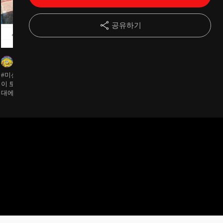
14강
12. 처음 법원에 가서 입찰 하는 방법
07:36
공유하기
15강
13. 낙찰 받은 이후 명도 과정 꿀팁
07:09
별조원장
별조원장
JAE YUN 
16강
14. 빠른 부동산 거래를 위한 tip! & 끝맺음
02:57
#미션완료 선생님 예를 들어
#미션완료 경매용어 권리분
#미션완료 깨끗
이 토지는 29.9평이면 2만원
석 대항력있는 임차인 블로그
21년 기준 같은
대에서 평수 곱하기 계산 맞
썼습니다 ^^
7천정도 나옵니다
https://m.blog.naver.com/nimrim02/2228583448
나용?
년 최신일 기준 
로 나오고 있고, 한번 더 유찰
되면 1억후반에
지 쓰면 투자금
돌리고 마진을 
습니다. 이런 
요?