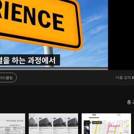
다음 강의
커리큘럼
총