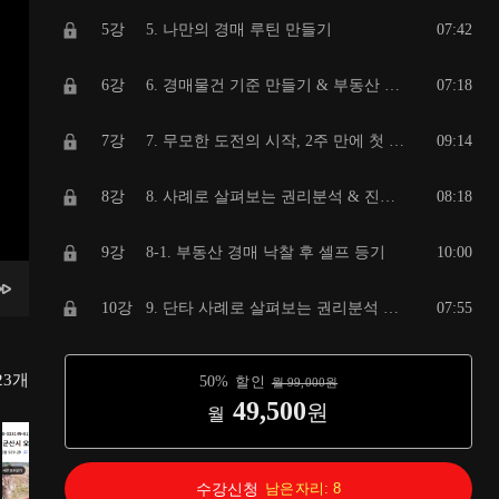
5강
5. 나만의 경매 루틴 만들기
07:42
6강
6. 경매물건 기준 만들기 & 부동산 임장 꿀팁
07:18
7강
7. 무모한 도전의 시작, 2주 만에 첫 낙찰
09:14
8강
8. 사례로 살펴보는 권리분석 & 진행과정 (1)
08:18
9강
8-1. 부동산 경매 낙찰 후 셀프 등기
10:00
10강
9. 단타 사례로 살펴보는 권리분석 & 진행과정 (2)
07:55
11강
9-1. 사례로 살펴보는 권리분석 & 진행과정(자동차 경매, 상가 공매)
06:06
23
개
50
%
할인
월
99,000
원
49,500
원
월
12강
9-2. 자동차 낙찰 후 인수과정
06:37
13강
10 & 11. 가볍게 보는 토지투자, 부동산 관련 필수 사이트
07:43
수강신청
남은자리:
8