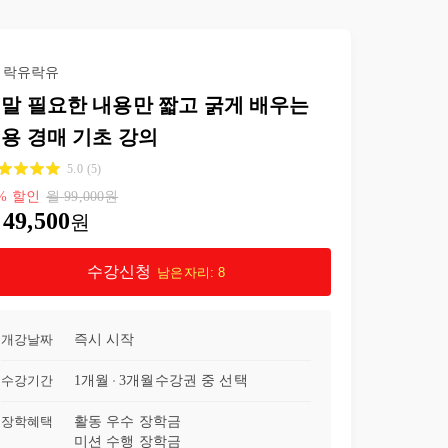
락유락유
말 필요한 내용만 짧고 굵게 배우는
용 경매 기초 강의
5.0
(
5
)
%
할인
월
99,000
원
49,500
원
수강신청
남은자리:
8
개강날짜
즉시 시작
수강기간
1개월
3개월
수강권 중 선택
장학혜택
활동 우수 장학금
미션 수행 장학금